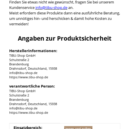
Finden Sie etwas nicht wie gewünscht, fragen Sie bei unserem
Kundenservice
info@tibu-shop.de
an.
Meist erfordern diese Produkte dann eine ausführliche Beratung,
um unnötiges hin- und herschicken & damit hohe Kosten zu
vermeiden!
Angaben zur Produktsicherheit
Herstellerinformationen:
TIBU-Shop GmbH
Schulstraße 2
Brandenburg
Drahnsdorf, Deutschland, 15938
info@tibu-shop.de
https://www.tibu-shop.de
verantwortliche Person:
TIBU-Shop GmbH
Schulstraße 2
Brandenburg
Drahnsdorf, Deutschland, 15938
info@tibu-shop.de
https://www.tibu-shop.de
Produkteigenschaft
Wert
Einsatzbereich:
innen und außen