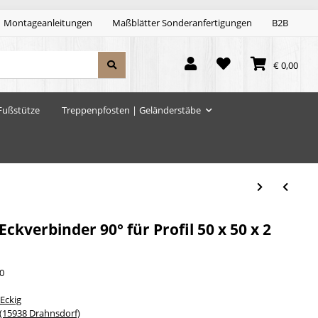
Montageanleitungen
Maßblätter Sonderanfertigungen
B2B
€ 0,00
Fußstütze
Treppenpfosten | Geländerstäbe
ckverbinder 90° für Profil 50 x 50 x 2
0
Eckig
15938 Drahnsdorf)