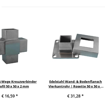
 4-Wege Kreuzverbinder
Edelstahl Wand- & Bodenflansch
ofil 50 x 50 x 2 mm
Vierkantrohr | Rosette 50 x 50 x 2
mm | 105 x 105 x 1 mm
€ 16,59
*
€ 31,28
*