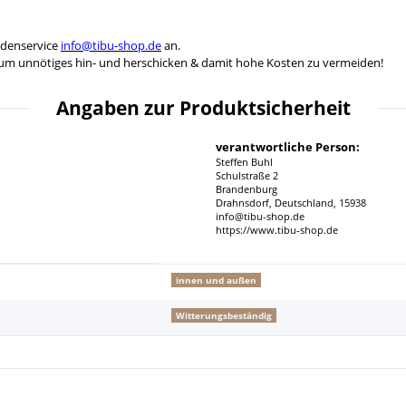
ndenservice
info@tibu-shop.de
an.
, um unnötiges hin- und herschicken & damit hohe Kosten zu vermeiden!
Angaben zur Produktsicherheit
verantwortliche Person:
Steffen Buhl
Schulstraße 2
Brandenburg
Drahnsdorf, Deutschland, 15938
info@tibu-shop.de
https://www.tibu-shop.de
innen und außen
Witterungsbeständig