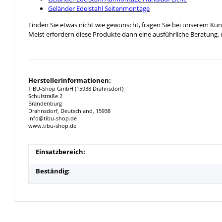
Geländer Edelstahl Seitenmontage
Finden Sie etwas nicht wie gewünscht, fragen Sie bei unserem Ku
Meist erfordern diese Produkte dann eine ausführliche Beratung
Herstellerinformationen:
TIBU-Shop GmbH (15938 Drahnsdorf)
Schulstraße 2
Brandenburg
Drahnsdorf, Deutschland, 15938
info@tibu-shop.de
www.tibu-shop.de
Produkteigenschaft
Wert
Einsatzbereich:
Beständig: