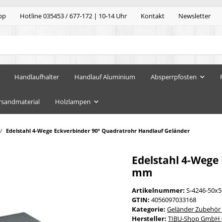
pp
Hotline 035453 / 677-172 | 10-14 Uhr
Kontakt
Newsletter
Handlaufhalter
Handlauf Aluminium
Absperrpfosten
rsandmaterial
Holzlampen
Edelstahl 4-Wege Eckverbinder 90° Quadratrohr Handlauf Geländer
Edelstahl 4-Wege E
mm
Artikelnummer:
S-4246-50x5
GTIN:
4056097033168
Kategorie:
Geländer Zubehör 
Hersteller:
TIBU-Shop GmbH (