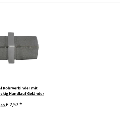
hl Rohrverbinder mit
eckig Handlauf Geländer
€ 2,57
*
ab