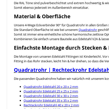
Die RAL Töne sind pulverbeschichtet und extrem hochwertig & wi
Somit ebenso jederzeit im Außenbereich einsetzbar.
Material & Oberfläche
Unsere 4-Wege Eckverbinder 90° für Quadratrohr in allen Größen s
Die Standard Oberfläche ist wie bei unserem
Quadratrohr
geschli
Somit ist immer eine einheitliche schöne harmonische zeitlose Opt
Kombinieren Sie einfach unsere Bauteile aus Edelstahl V2A & lassen 
Einfachste Montage durch Stecken &
Die Montage von unseren Edelstahl Fittingen ist Kinderleicht. Vo
Fitting in das Rohr stecken, leicht hin & her drehen, so dass die 
Quadratrohr | Rechteckrohr Edelstah
Die passenden Quadratrohre haben wir natürlich mit unserem kosten
Quadratrohr Edelstahl 20 x 20 x 2 mm
Quadratrohr Edelstahl 25 x 25 x 2 mm
Quadratrohr Edelstahl 30 x 30 x 2 mm
Quadratrohr Edelstahl 35 x 35 x 2 mm
Rechteckrohr Edelstahl 40 x 20 x 2 mm