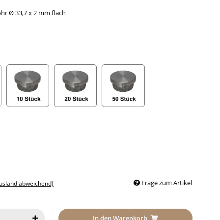
ohr Ø 33,7 x 2 mm flach
k
10 Stück
20 Stück
50 Stück
Frage zum Artikel
Ausland abweichend)
In den Warenkorb