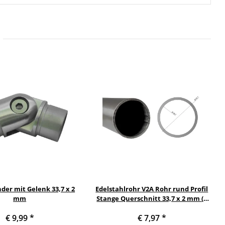
der mit Gelenk 33,7 x 2
Edelstahlrohr V2A Rohr rund Profil
mm
Stange Querschnitt 33,7 x 2 mm (1
Zoll) Länge: 300 mm
€ 9,99
*
€ 7,97
*