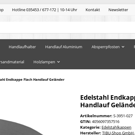
pp
Hotline 035453 / 677-172 | 10-14 Uhr
Kontakt
Newsletter
Handlaufhalter
Handlauf Aluminium
Absperrpfosten
rsandmaterial
Holzlampen
tahl Endkappe Flach Handlauf Geländer
Edelstahl Endkap
Handlauf Geländ
Artikelnummer:
S-3951-027
GTIN:
4056097357516
Kategorie:
Edelstahlkappen
Hersteller:
TIBU-Shop GmbH (