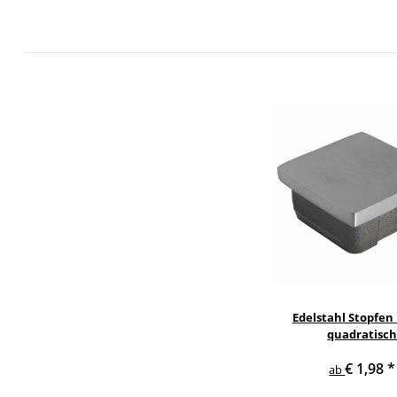
Edelstahl Stopfen
quadratisc
€ 1,98
*
ab