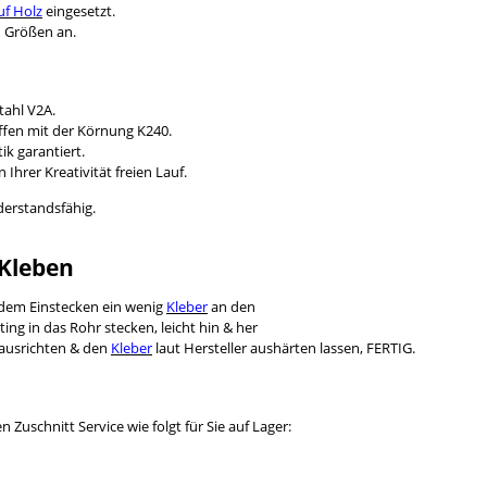
f Holz
eingesetzt.
n Größen an.
tahl V2A.
ffen mit der Körnung K240.
ik garantiert.
Ihrer Kreativität freien Lauf.
derstandsfähig.
 Kleben
r dem Einstecken ein wenig
Kleber
an den
ing in das Rohr stecken, leicht hin & her
 ausrichten & den
Kleber
laut Hersteller aushärten lassen, FERTIG.
Zuschnitt Service wie folgt für Sie auf Lager: