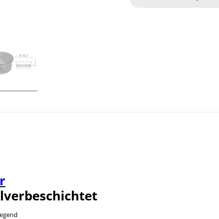
r
lverbeschichtet
iegend