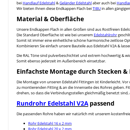
bei
Handlauf Edelstahl
&
Geländer Edelstahl
aber auch bei
Handlau
Wir bieten Ihnen diese Endkappen Flach bei
TIBU
in allen gängige
Material & Oberfläche
Unsere Endkappen Flach in allen Größen sind aus Rostfreien Edels
Die Standard Oberfläche ist wie bei unserem
Edelstahlrohr
geschli
Somit ist immer eine einheitliche schöne harmonische zeitlose Opt
Kombinieren Sie einfach unsere Bauteile aus Edelstahl V2A & lassen 
Die RAL Töne sind pulverbeschichtet und extrem hochwertig & wi
Somit ebenso jederzeit im Außenbereich einsetzbar.
Einfachste Montage durch Stecken &
Die Montage von unseren Edelstahl Fittingen ist Kinderleicht. Vo
zu montierenden Fitting & an die Innenseite des Rohres geben. Fitt
drehen, so dass die Verbindungsstellen gleichmäßig benetzt sind,
Rundrohr Edelstahl V2A
passend
Die passenden Rohre haben wir natürlich mit unserem kostenfreien 
Rohr Edelstahl 16 x 2 mm
Rohr Edelstahl 20 x 2 mm