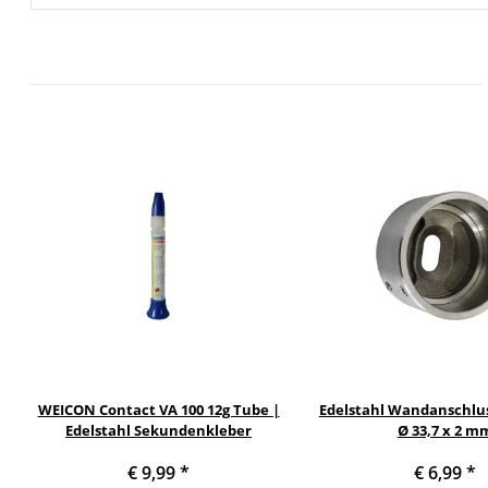
WEICON Contact VA 100 12g Tube |
Edelstahl Wandanschlu
Edelstahl Sekundenkleber
Ø 33,7 x 2 m
€ 9,99
*
€ 6,99
*