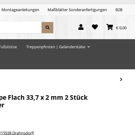
Montageanleitungen
Maßblätter Sonderanfertigungen
B2B
€ 0,00
Fußstütze
Treppenpfosten | Geländerstäbe
pe Flach 33,7 x 2 mm 2 Stück
er
15938 Drahnsdorf)