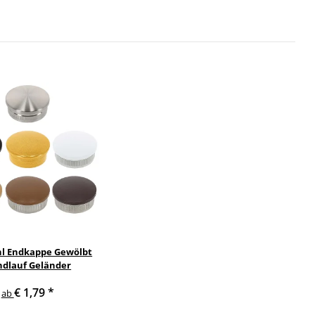
hl Endkappe Gewölbt
dlauf Geländer
€ 1,79
*
ab