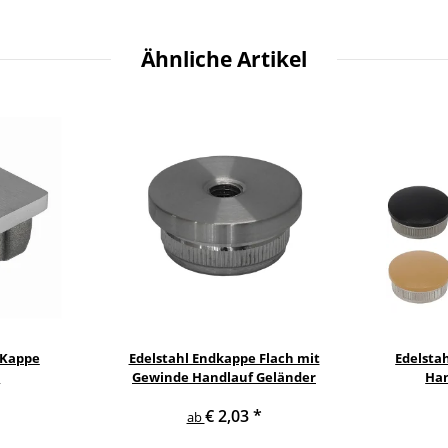
Ähnliche Artikel
 Kappe
Edelstahl Endkappe Flach mit
Edelsta
h
Gewinde Handlauf Geländer
Han
€ 2,03
*
ab