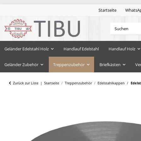
Startseite
WhatsA
Geländer Edelstahl Holz
Handlauf Edelstahl
Handlauf Holz
Geländer Zubehör
Treppenzubehör
Briefkästen
Ve
Zurück zur Liste
Startseite
Treppenzubehör
Edelstahlkappen
Edels