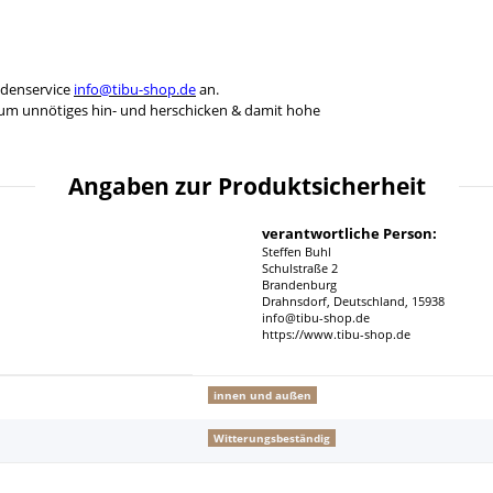
ndenservice
info@tibu-shop.de
an.
 um unnötiges hin- und herschicken & damit hohe
Angaben zur Produktsicherheit
verantwortliche Person:
Steffen Buhl
Schulstraße 2
Brandenburg
Drahnsdorf, Deutschland, 15938
info@tibu-shop.de
https://www.tibu-shop.de
innen und außen
Witterungsbeständig