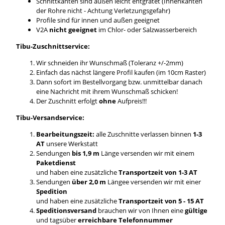
Schnittkanten sind außen leicht entgratet (Innenkanten
der Rohre nicht - Achtung Verletzungsgefahr)
Profile sind für innen und außen geeignet
V2A
nicht geeignet
im Chlor- oder Salzwasserbereich
Tibu-Zuschnittservice:
Wir schneiden ihr Wunschmaß (Toleranz +/-2mm)
Einfach das nächst längere Profil kaufen (im 10cm Raster)
Dann sofort im Bestellvorgang bzw. unmittelbar danach
eine Nachricht mit ihrem Wunschmaß schicken!
Der Zuschnitt erfolgt
ohne
Aufpreis!!!
Tibu-Versandservice:
Bearbeitungszeit:
alle Zuschnitte verlassen binnen
1-3
AT
unsere Werkstatt
Sendungen
bis 1,9 m
Länge versenden wir mit einem
Paketdienst
und haben eine zusätzliche
Transportzeit von 1-3 AT
Sendungen
über 2,0 m
Längee versenden wir mit einer
Spedition
und haben eine zusätzliche
Transportzeit von 5 - 15 AT
Speditionsversand
brauchen wir von Ihnen eine
gültige
und tagsüber
erreichbare Telefonnummer