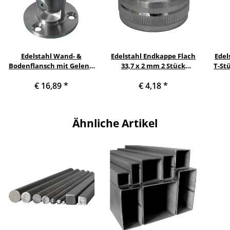
Edelstahl Wand- &
Edelstahl Endkappe Flach
Edel
Bodenflansch mit Gelenk
33,7 x 2 mm 2 Stück
T-St
für Rohr 33,7 x 2 mm
Handlauf Geländer
€ 16,89
*
€ 4,18
*
Ähnliche Artikel