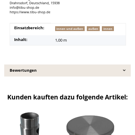
Drahnsdorf, Deutschland, 15938
info@tibu-shop.de
https://www.tibu-shop.de
Produkteigenschaft
Wert
Einsatzbereich:
innen und außen
außen
innen
Inhalt:
1,00 m
Bewertungen
Kunden kauften dazu folgende Artikel: