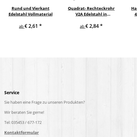
Rund und Vierkant
Quadrat- Rechteckrohr
Ha
Edelstahl Vollmaterial
V2A Edelstahl in
4
verschiedenen
pul
€ 2,61
*
€ 2,84
*
Querschnitten und
ge
ab
ab
Längen bis 6 m am Stück
Service
Sie haben eine Frage zu unseren Produkten?
Wir beraten Sie gerne!
Tel: 035453 / 677-172
Kontaktformular