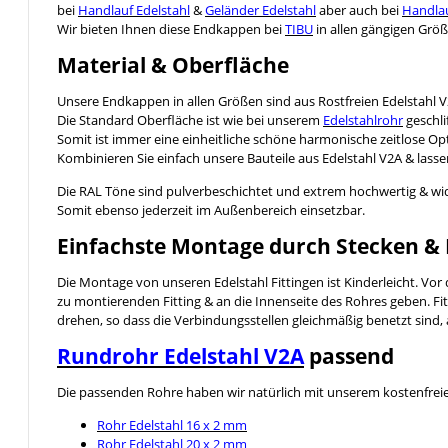
bei
Handlauf Edelstahl
&
Geländer Edelstahl
aber auch bei
Handlau
Wir bieten Ihnen diese Endkappen bei
TIBU
in allen gängigen Größ
Material & Oberfläche
Unsere Endkappen in allen Größen sind aus Rostfreien Edelstahl V
Die Standard Oberfläche ist wie bei unserem
Edelstahlrohr
geschli
Somit ist immer eine einheitliche schöne harmonische zeitlose Opt
Kombinieren Sie einfach unsere Bauteile aus Edelstahl V2A & lassen 
Die RAL Töne sind pulverbeschichtet und extrem hochwertig & wi
Somit ebenso jederzeit im Außenbereich einsetzbar.
Einfachste Montage durch Stecken &
Die Montage von unseren Edelstahl Fittingen ist Kinderleicht. Vo
zu montierenden Fitting & an die Innenseite des Rohres geben. Fitt
drehen, so dass die Verbindungsstellen gleichmäßig benetzt sind, 
Rundrohr Edelstahl V2A
passend
Die passenden Rohre haben wir natürlich mit unserem kostenfreien 
Rohr Edelstahl 16 x 2 mm
Rohr Edelstahl 20 x 2 mm