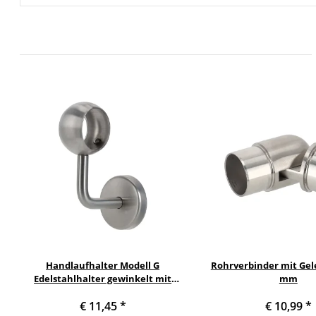
Handlaufhalter Modell G
Rohrverbinder mit Gele
Edelstahlhalter gewinkelt mit
mm
Kugelring Durchmesser 42,4 mm
€ 11,45
*
€ 10,99
*