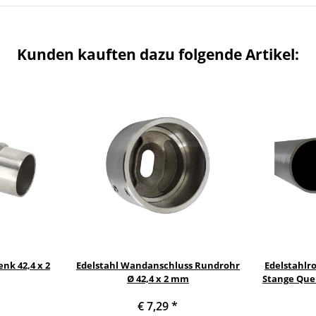
Kunden kauften dazu folgende Artikel:
nk 42,4 x 2
Edelstahl Wandanschluss Rundrohr
Edelstahlro
Ø 42,4 x 2 mm
Stange Quer
Zoll
€ 7,29
*