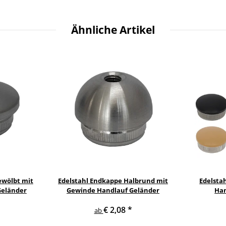
Ähnliche Artikel
ewölbt mit
Edelstahl Endkappe Halbrund mit
Edelsta
Geländer
Gewinde Handlauf Geländer
Han
€ 2,08
*
ab