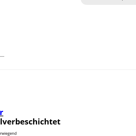
r
lverbeschichtet
orwiegend