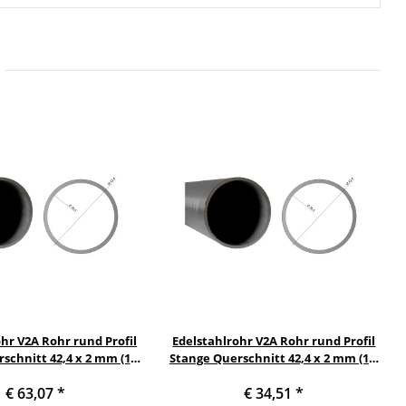
hr V2A Rohr rund Profil
Edelstahlrohr V2A Rohr rund Profil
schnitt 42,4 x 2 mm (1¼
Stange Querschnitt 42,4 x 2 mm (1¼
) Länge: 2600 mm
Zoll) Länge: 1400 mm
€ 63,07
*
€ 34,51
*