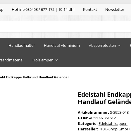
pp
Hotline 035453 / 677-172 | 10-14 Uhr
Kontakt
Newsletter
Handlaufhalter
Handlauf Aluminium
Absperrpfosten
rsandmaterial
Holzlampen
tahl Endkappe Halbrund Handlauf Geländer
Edelstahl Endkap
Handlauf Geländ
Artikelnummer:
S-3953-048
GTIN:
4056097361612
Kategorie:
Edelstahlkappen
Hersteller:
TIBU-Shop GmbH (