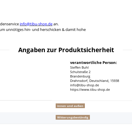
ndenservice
info@tibu-shop.de
an.
 um unnötiges hin- und herschicken & damit hohe
Angaben zur Produktsicherheit
verantwortliche Person:
Steffen Buhl
Schulstraße 2
Brandenburg
Drahnsdorf, Deutschland, 15938
info@tibu-shop.de
https://www.tibu-shop.de
innen und außen
Witterungsbeständig