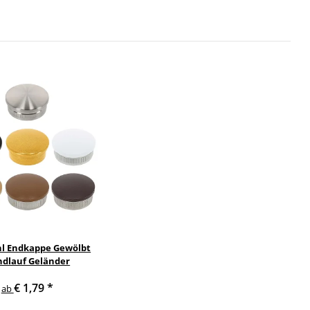
hl Endkappe Gewölbt
dlauf Geländer
€ 1,79
*
ab