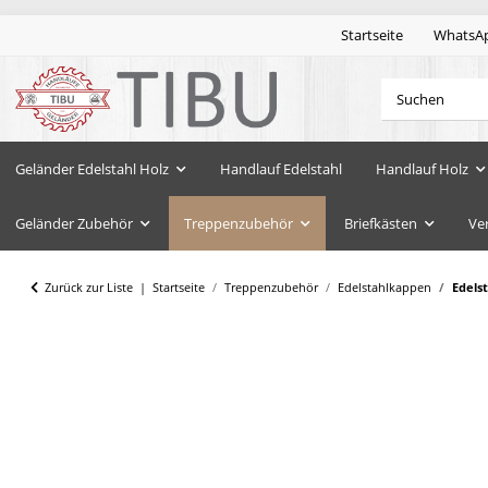
Startseite
WhatsA
Geländer Edelstahl Holz
Handlauf Edelstahl
Handlauf Holz
Geländer Zubehör
Treppenzubehör
Briefkästen
Ve
Zurück zur Liste
Startseite
Treppenzubehör
Edelstahlkappen
Edels