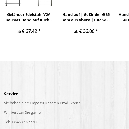
Geländer Edelstahl V2A
Handlauf | Geländer Ø 35
Handl
Bausatz Handlauf Buche
mm aus Ahorn | Buche |
40
innen Treppe Holz Strebe
Eiche mit verschiedenen
Eic
€ 67,42
*
€ 36,06
*
waagerecht V2A
Enden & Edelstahlhalter
V2
ab
ab
Service
Sie haben eine Frage zu unseren Produkten?
Wir beraten Sie gerne!
Tel: 035453 / 677-172