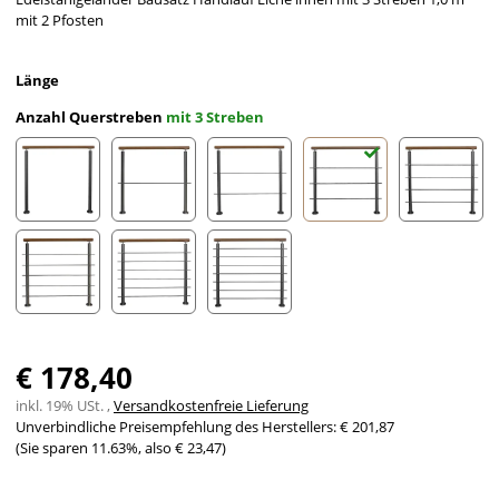
mit 2 Pfosten
Länge
Anzahl Querstreben
mit 3 Streben
ohne Streben
mit 1 Strebe
mit 2 Streben
mit 3 Streben
mit 4 St
mit 5 Streben
mit 6 Streben
mit 7 Streben
€ 178,40
inkl. 19% USt. ,
Versandkostenfreie Lieferung
Unverbindliche Preisempfehlung des Herstellers
:
€ 201,87
(Sie sparen
11.63%
, also
€ 23,47
)