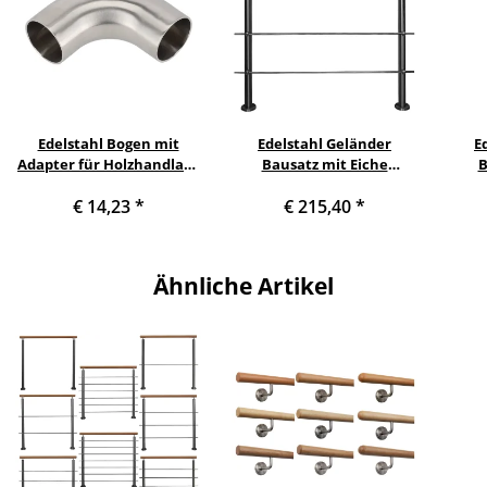
Edelstahl Bogen mit
Edelstahl Geländer
E
Adapter für Holzhandlauf
Bausatz mit Eiche
B
Ø 42 mm
Handlauf, Länge 1,8 m mit
Handl
€ 14,23
*
€ 215,40
*
2 Pfosten mit 3 Streben
3 P
Ähnliche Artikel