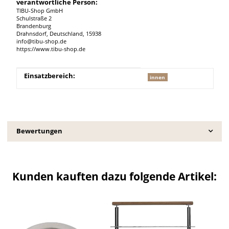
verantwortliche Person:
TIBU-Shop GmbH
Schulstraße 2
Brandenburg
Drahnsdorf, Deutschland, 15938
info@tibu-shop.de
https://www.tibu-shop.de
Produkteigenschaft
Wert
Einsatzbereich:
innen
Bewertungen
Kunden kauften dazu folgende Artikel: