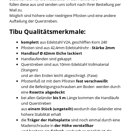
füllen diese aus und senden uns sofort nach Ihrer Bestellung per
Mail zu.
Möglich sind höhere oder niedrigere Pfosten und eine andere
Aufteilung der Querstreben.
Tibu Qualitätsmerkmale:
komplett
aus Edelstahl V2A, geschliffen Korn 240
Pfosten sind aus 42,4mm Edelstahlrohr -
Stärke 2mm
Handlauf Ø 42mm Eiche lackiert
Handlaufenden sind gekappt
Querstreben sind aus 10mm Edelstahl Vollmaterial
(Stangen)
und an den Enden leicht abgeschrägt. (Fase)
Pfostenfuß ist mit dem Pfosten
fest verschweißt
und die Befestigungsschrauben am Boden werden durch
eine
Rosette abgedeckt
bei allen Geländer
bis 5 m
Länge kommen die Handläufe
und Querstreben
aus
einem Stück (ungeteilt)
wodurch das Geländer eine
höhere Stabilität erhält
die
Träger der Halteplatte
sind noch einmal durch eine
Madenschraube in
der Höhe verstellbar
und besitzen ein
Gelenk
, wodurch es möglich ist die