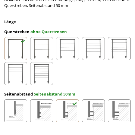
Querstreben, Seitenabstand 50 mm
Länge
Querstreben
ohne Querstreben
ohne Querstreben
2 Querstreben
3 Querstreben
4 Querstreben
5 Querst
6 Querstreben
7 Querstreben
Seitenabstand
Seitenabstand 50mm
Seitenabstand 10mm
Seitenabstand 30mm
Seitenabstand 50mm
Seitenabstand 70mm
Seitena