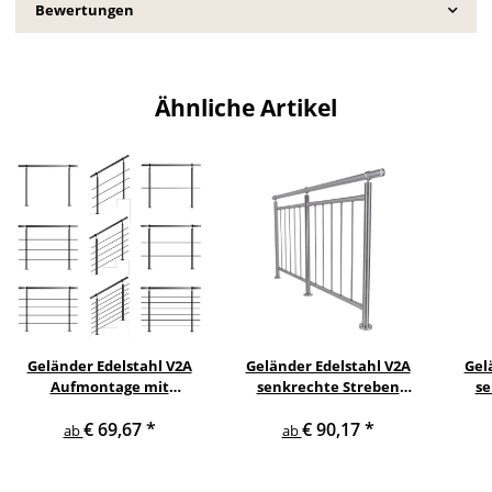
Bewertungen
Ähnliche Artikel
Geländer Edelstahl V2A
Geländer Edelstahl V2A
Gel
Aufmontage mit
senkrechte Streben
se
waagerechten
Aufmontage
s
€ 69,67
*
€ 90,17
*
Querstreben
ab
ab