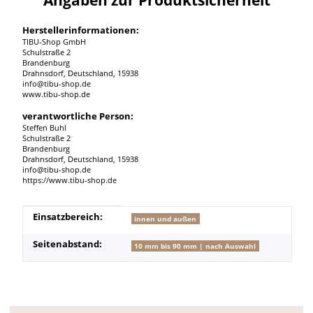
Herstellerinformationen:
TIBU-Shop GmbH
Schulstraße 2
Brandenburg
Drahnsdorf, Deutschland, 15938
info@tibu-shop.de
www.tibu-shop.de
verantwortliche Person:
Steffen Buhl
Schulstraße 2
Brandenburg
Drahnsdorf, Deutschland, 15938
info@tibu-shop.de
https://www.tibu-shop.de
Produkteigenschaft
Wert
Einsatzbereich:
innen und außen
Seitenabstand:
10 mm bis 90 mm | nach Auswahl