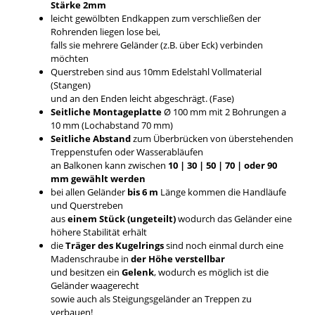
Stärke 2mm
leicht gewölbten Endkappen zum verschließen der
Rohrenden liegen lose bei,
falls sie mehrere Geländer (z.B. über Eck) verbinden
möchten
Querstreben sind aus 10mm Edelstahl Vollmaterial
(Stangen)
und an den Enden leicht abgeschrägt. (Fase)
Seitliche Montageplatte
Ø 100 mm mit 2 Bohrungen a
10 mm (Lochabstand 70 mm)
Seitliche Abstand
zum Überbrücken von überstehenden
Treppenstufen oder Wasserabläufen
an Balkonen kann zwischen
10 | 30 | 50 | 70 | oder 90
mm gewählt werden
bei allen Geländer
bis 6 m
Länge kommen die Handläufe
und Querstreben
aus
einem Stück (ungeteilt)
wodurch das Geländer eine
höhere Stabilität erhält
die
Träger des Kugelrings
sind noch einmal durch eine
Madenschraube in
der Höhe verstellbar
und besitzen ein
Gelenk
, wodurch es möglich ist die
Geländer waagerecht
sowie auch als Steigungsgeländer an Treppen zu
verbauen!