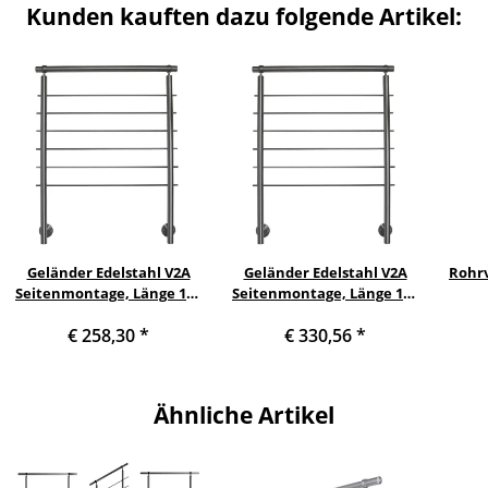
Kunden kauften dazu folgende Artikel:
Geländer Edelstahl V2A
Geländer Edelstahl V2A
Rohrv
Seitenmontage, Länge 100
Seitenmontage, Länge 180
cm mit 2 Pfosten, 6
cm mit 2 Pfosten, 6
€ 258,30
*
€ 330,56
*
Querstreben und
Querstreben und
Seitenabstand 70 mm
Seitenabstand 70 mm
Ähnliche Artikel