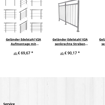
Geländer Edelstahl V2A
Geländer Edelstahl V2A
Gel
Aufmontage mit
senkrechte Streben
se
waagerechten
Aufmontage
s
€ 69,67
*
€ 90,17
*
Querstreben
ab
ab
Service