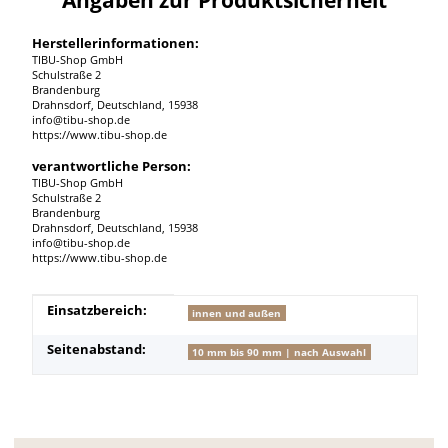
Herstellerinformationen:
TIBU-Shop GmbH
Schulstraße 2
Brandenburg
Drahnsdorf, Deutschland, 15938
info@tibu-shop.de
https://www.tibu-shop.de
verantwortliche Person:
TIBU-Shop GmbH
Schulstraße 2
Brandenburg
Drahnsdorf, Deutschland, 15938
info@tibu-shop.de
https://www.tibu-shop.de
Produkteigenschaft
Wert
Einsatzbereich:
innen und außen
Seitenabstand:
10 mm bis 90 mm | nach Auswahl