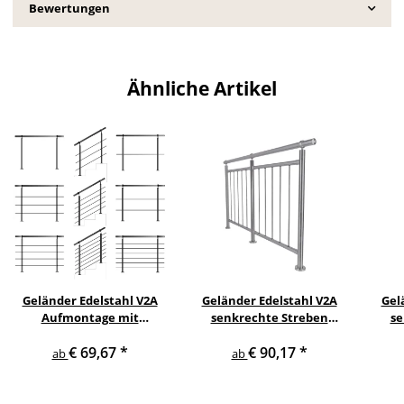
Bewertungen
Ähnliche Artikel
Geländer Edelstahl V2A
Geländer Edelstahl V2A
Gel
Aufmontage mit
senkrechte Streben
se
waagerechten
Aufmontage
s
€ 69,67
*
€ 90,17
*
Querstreben
ab
ab