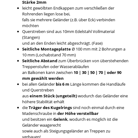
Stärke 2mm
leicht gewölbten Endkappen zum verschließen der
Rohrenden liegen lose bei,
falls sie mehrere Geländer (z.B. über Eck) verbinden
möchten
Querstreben sind aus 10mm Edelstahl Vollmaterial
(Stangen)
und an den Enden leicht abgeschrägt. (Fase)
Seitliche Montageplatte
Ø 100 mm mit 2 Bohrungen a
10 mm (Lochabstand 70 mm)
Seitliche Abstand
zum Überbrücken von überstehenden
Treppenstufen oder Wasserabläufen
an Balkonen kann zwischen
10 | 30 | 50 | 70 | oder 90
mm gewählt werden
bei allen Geländer
bis 6 m
Länge kommen die Handläufe
und Querstreben
aus
einem Stück (ungeteilt)
wodurch das Geländer eine
höhere Stabilität erhält
die
Träger des Kugelrings
sind noch einmal durch eine
Madenschraube in
der Höhe verstellbar
und besitzen ein
Gelenk
, wodurch es möglich ist die
Geländer waagerecht
sowie auch als Steigungsgeländer an Treppen zu
verbauen!