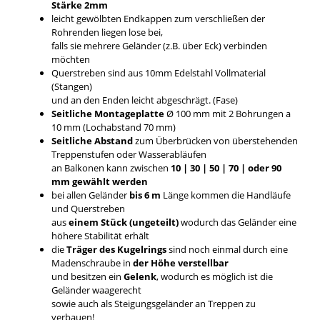
Stärke 2mm
leicht gewölbten Endkappen zum verschließen der
Rohrenden liegen lose bei,
falls sie mehrere Geländer (z.B. über Eck) verbinden
möchten
Querstreben sind aus 10mm Edelstahl Vollmaterial
(Stangen)
und an den Enden leicht abgeschrägt. (Fase)
Seitliche Montageplatte
Ø 100 mm mit 2 Bohrungen a
10 mm (Lochabstand 70 mm)
Seitliche Abstand
zum Überbrücken von überstehenden
Treppenstufen oder Wasserabläufen
an Balkonen kann zwischen
10 | 30 | 50 | 70 | oder 90
mm gewählt werden
bei allen Geländer
bis 6 m
Länge kommen die Handläufe
und Querstreben
aus
einem Stück (ungeteilt)
wodurch das Geländer eine
höhere Stabilität erhält
die
Träger des Kugelrings
sind noch einmal durch eine
Madenschraube in
der Höhe verstellbar
und besitzen ein
Gelenk
, wodurch es möglich ist die
Geländer waagerecht
sowie auch als Steigungsgeländer an Treppen zu
verbauen!