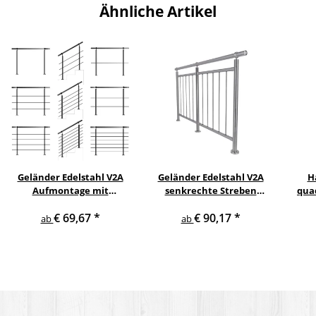
Ähnliche Artikel
Geländer Edelstahl V2A
Geländer Edelstahl V2A
H
Aufmontage mit
senkrechte Streben
qua
waagerechten
Aufmontage
gewi
€ 69,67
*
€ 90,17
*
Querstreben
ab
ab