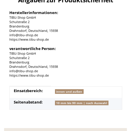
Herstellerinformationen:
TIBU-Shop GmbH
Schulstraße 2
Brandenburg
Drahnsdorf, Deutschland, 15938
info@tibu-shop.de
https://www.tibu-shop.de
verantwortliche Person:
TIBU-Shop GmbH
Schulstraße 2
Brandenburg
Drahnsdorf, Deutschland, 15938
info@tibu-shop.de
https://www.tibu-shop.de
Produkteigenschaft
Wert
Einsatzbereich:
innen und außen
Seitenabstand:
10 mm bis 90 mm | nach Auswahl