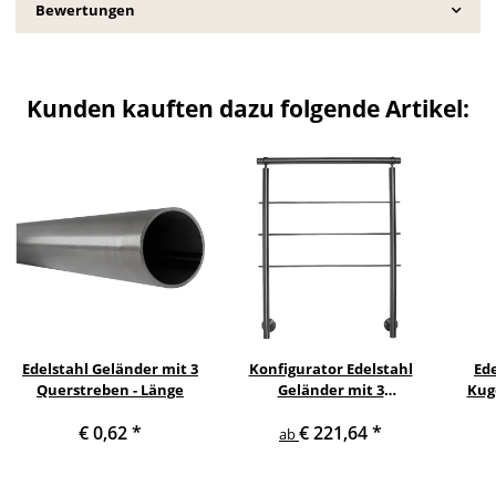
Bewertungen
Kunden kauften dazu folgende Artikel:
Edelstahl Geländer mit 3
Konfigurator Edelstahl
Ede
Querstreben - Länge
Geländer mit 3
Kuge
Querstreben und
€ 0,62
*
€ 221,64
*
Seitenabstand 70 mm
Se
ab