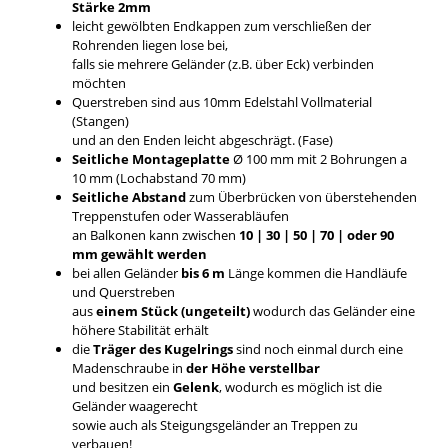
Stärke 2mm
leicht gewölbten Endkappen zum verschließen der
Rohrenden liegen lose bei,
falls sie mehrere Geländer (z.B. über Eck) verbinden
möchten
Querstreben sind aus 10mm Edelstahl Vollmaterial
(Stangen)
und an den Enden leicht abgeschrägt. (Fase)
Seitliche Montageplatte
Ø 100 mm mit 2 Bohrungen a
10 mm (Lochabstand 70 mm)
Seitliche Abstand
zum Überbrücken von überstehenden
Treppenstufen oder Wasserabläufen
an Balkonen kann zwischen
10 | 30 | 50 | 70 | oder 90
mm gewählt werden
bei allen Geländer
bis 6 m
Länge kommen die Handläufe
und Querstreben
aus
einem Stück (ungeteilt)
wodurch das Geländer eine
höhere Stabilität erhält
die
Träger des Kugelrings
sind noch einmal durch eine
Madenschraube in
der Höhe verstellbar
und besitzen ein
Gelenk
, wodurch es möglich ist die
Geländer waagerecht
sowie auch als Steigungsgeländer an Treppen zu
verbauen!