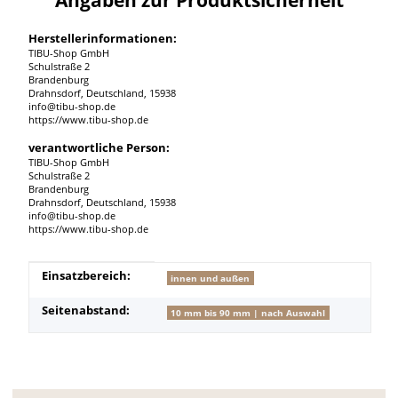
Herstellerinformationen:
TIBU-Shop GmbH
Schulstraße 2
Brandenburg
Drahnsdorf, Deutschland, 15938
info@tibu-shop.de
https://www.tibu-shop.de
verantwortliche Person:
TIBU-Shop GmbH
Schulstraße 2
Brandenburg
Drahnsdorf, Deutschland, 15938
info@tibu-shop.de
https://www.tibu-shop.de
Produkteigenschaft
Wert
Einsatzbereich:
innen und außen
Seitenabstand:
10 mm bis 90 mm | nach Auswahl