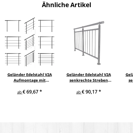
Ähnliche Artikel
Geländer Edelstahl V2A
Geländer Edelstahl V2A
Gel
Aufmontage mit
senkrechte Streben
se
waagerechten
Aufmontage
s
€ 69,67
*
€ 90,17
*
Querstreben
ab
ab