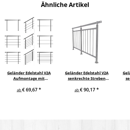
Ähnliche Artikel
Geländer Edelstahl V2A
Geländer Edelstahl V2A
Gel
Aufmontage mit
senkrechte Streben
se
waagerechten
Aufmontage
s
€ 69,67
*
€ 90,17
*
Querstreben
ab
ab