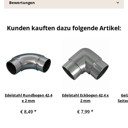
Bewertungen
Kunden kauften dazu folgende Artikel:
Edelstahl Rundbogen 42,4
Edelstahl Eckbogen 42,4 x
Gel
x 2 mm
2 mm
Seite
c
€ 8,49
*
€ 7,99
*
Se