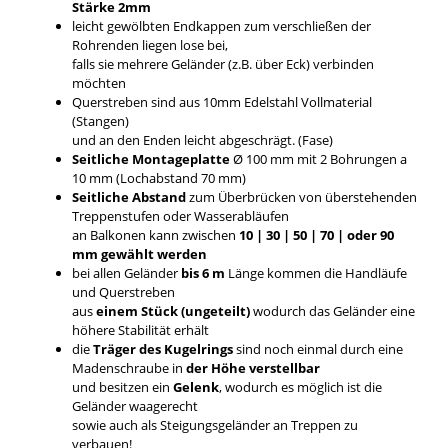
Stärke 2mm
leicht gewölbten Endkappen zum verschließen der
Rohrenden liegen lose bei,
falls sie mehrere Geländer (z.B. über Eck) verbinden
möchten
Querstreben sind aus 10mm Edelstahl Vollmaterial
(Stangen)
und an den Enden leicht abgeschrägt. (Fase)
Seitliche Montageplatte
Ø 100 mm mit 2 Bohrungen a
10 mm (Lochabstand 70 mm)
Seitliche Abstand
zum Überbrücken von überstehenden
Treppenstufen oder Wasserabläufen
an Balkonen kann zwischen
10 | 30 | 50 | 70 | oder 90
mm gewählt werden
bei allen Geländer
bis 6 m
Länge kommen die Handläufe
und Querstreben
aus
einem Stück (ungeteilt)
wodurch das Geländer eine
höhere Stabilität erhält
die
Träger des Kugelrings
sind noch einmal durch eine
Madenschraube in
der Höhe verstellbar
und besitzen ein
Gelenk
, wodurch es möglich ist die
Geländer waagerecht
sowie auch als Steigungsgeländer an Treppen zu
verbauen!