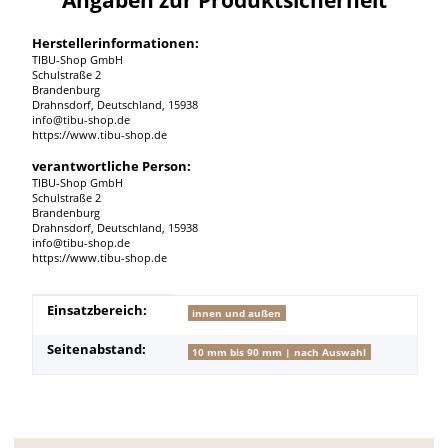
Herstellerinformationen:
TIBU-Shop GmbH
Schulstraße 2
Brandenburg
Drahnsdorf, Deutschland, 15938
info@tibu-shop.de
https://www.tibu-shop.de
verantwortliche Person:
TIBU-Shop GmbH
Schulstraße 2
Brandenburg
Drahnsdorf, Deutschland, 15938
info@tibu-shop.de
https://www.tibu-shop.de
Produkteigenschaft
Wert
Einsatzbereich:
innen und außen
Seitenabstand:
10 mm bis 90 mm | nach Auswahl