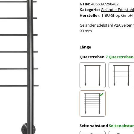
GTIN:
4056097298482
Kategorie:
Geländer Edelstahl
Hersteller:
TIBU-Shop GmbH (
Geländer Edelstahl V2A Seiten
90 mm
Länge
Querstreben
7 Querstreben
ohne Querstreben
2 Quer
7 Querstreben
Seitenabstand
Seitenabst