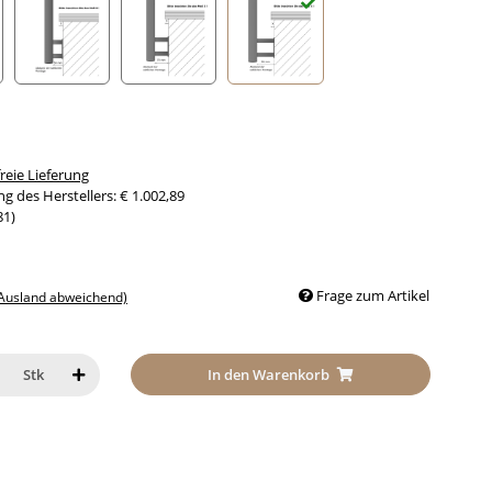
nabstand 30mm
Seitenabstand 50mm
Seitenabstand 70mm
Seitenabstand 90mm
eie Lieferung
g des Herstellers
:
€ 1.002,89
81
)
Frage zum Artikel
 Ausland abweichend)
In den Warenkorb
Stk