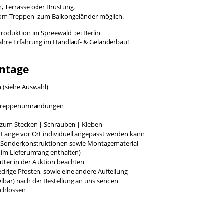
, Terrasse oder Brüstung.
vom Treppen- zum Balkongeländer möglich.
Produktion im Spreewald bei Berlin
Jahre Erfahrung im Handlauf- & Geländerbau!
ntage
h (siehe Auswahl)
r Treppenumrandungen
g zum Stecken | Schrauben | Kleben
e Länge vor Ort individuell angepasst werden kann
r Sonderkonstruktionen sowie Montagematerial
t im Lieferumfang enthalten)
tter in der Auktion beachten
rige Pfosten, sowie eine andere Aufteilung
bar) nach der Bestellung an uns senden
chlossen