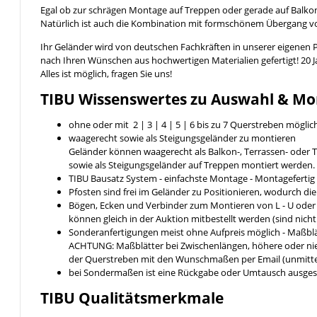
Egal ob zur schrägen Montage auf Treppen oder gerade auf Balkon
Natürlich ist auch die Kombination mit formschönem Übergang 
Ihr Geländer wird von deutschen Fachkräften in unserer eigenen 
nach Ihren Wünschen aus hochwertigen Materialien gefertigt! 20 
Alles ist möglich, fragen Sie uns!
TIBU
Wissenswertes
zu Auswahl & Mo
ohne oder mit 2 | 3 | 4 | 5 | 6 bis zu 7 Querstreben möglic
waagerecht sowie als Steigungsgeländer zu montieren
Geländer können waagerecht als Balkon-, Terrassen- ode
sowie als Steigungsgeländer auf Treppen montiert werden.
TIBU Bausatz System - einfachste Montage - Montageferti
Pfosten sind frei im Geländer zu Positionieren, wodurch di
Bögen, Ecken und Verbinder zum Montieren von L - U ode
können gleich in der Auktion mitbestellt werden (sind nich
Sonderanfertigungen meist ohne Aufpreis möglich - Maßblä
ACHTUNG: Maßblätter bei Zwischenlängen, höhere oder nied
der Querstreben mit den Wunschmaßen per Email (unmittel
bei Sondermaßen ist eine Rückgabe oder Umtausch ausges
TIBU
Qualitätsmerkmale