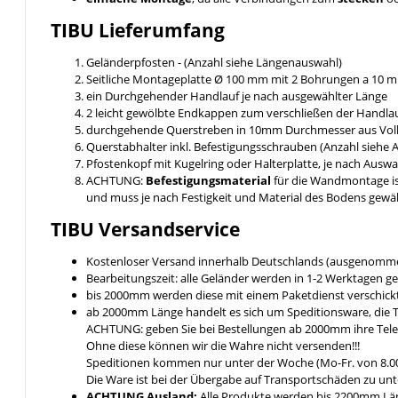
TIBU
Lieferumfang
Geländerpfosten - (Anzahl siehe Längenauswahl)
Seitliche Montageplatte Ø 100 mm mit 2 Bohrungen a 10
ein Durchgehender Handlauf je nach ausgewählter Länge
2 leicht gewölbte Endkappen zum verschließen der Handlau
durchgehende Querstreben in 10mm Durchmesser aus Voll
Querstabhalter inkl. Befestigungsschrauben (Anzahl siehe
Pfostenkopf mit Kugelring oder Halterplatte, je nach Ausw
ACHTUNG:
Befestigungsmaterial
für die Wandmontage i
und muss je nach Festigkeit und Material des Bodens gewä
TIBU
Versandservice
Kostenloser Versand innerhalb Deutschlands (ausgenomme
Bearbeitungszeit: alle Geländer werden in 1-2 Werktagen ge
bis 2000mm werden diese mit einem Paketdienst verschickt 
ab 2000mm Länge handelt es sich um Speditionsware, die T
ACHTUNG: geben Sie bei Bestellungen ab 2000mm ihre Tel
Ohne diese können wir die Wahre nicht versenden!!!
Speditionen kommen nur unter der Woche (Mo-Fr. von 8.00
Die Ware ist bei der Übergabe auf Transportschäden zu unt
ACHTUNG Ausland:
Alle Produkte werden bis 2200mm Läng