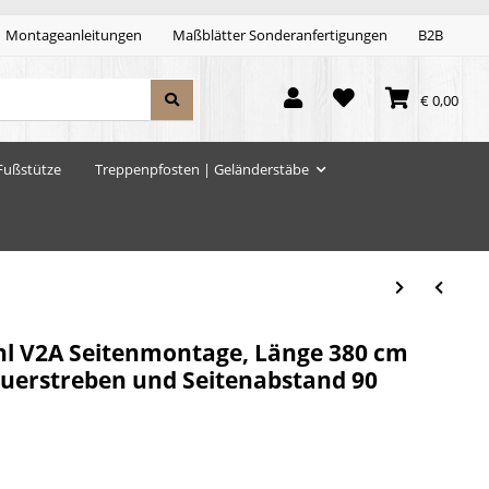
Montageanleitungen
Maßblätter Sonderanfertigungen
B2B
€ 0,00
Fußstütze
Treppenpfosten | Geländerstäbe
hl V2A Seitenmontage, Länge 380 cm
 Querstreben und Seitenabstand 90