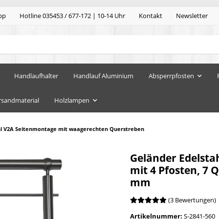
pp
Hotline 035453 / 677-172 | 10-14 Uhr
Kontakt
Newsletter
Handlaufhalter
Handlauf Aluminium
Absperrpfosten
rsandmaterial
Holzlampen
hl V2A Seitenmontage mit waagerechten Querstreben
Geländer Edelsta
mit 4 Pfosten, 7
mm
(3 Bewertungen)
Artikelnummer:
S-2841-560