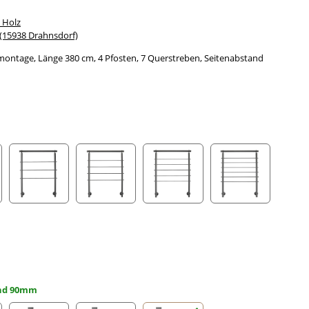
 Holz
15938 Drahnsdorf)
montage, Länge 380 cm, 4 Pfosten, 7 Querstreben, Seitenabstand
streben
3 Querstreben
4 Querstreben
5 Querstreben
6 Querstreben
and 90mm