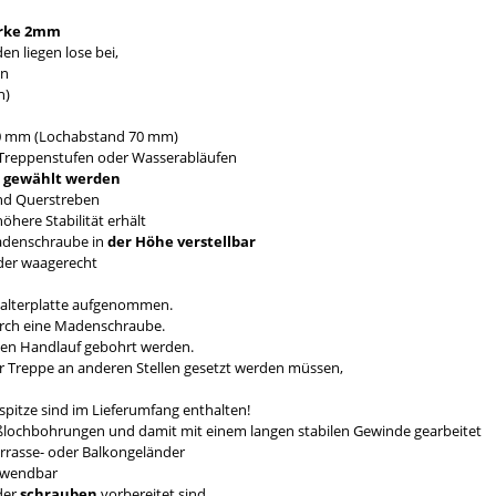
rke 2mm
n liegen lose bei,
en
n)
0 mm (Lochabstand 70 mm)
Treppenstufen oder Wasserabläufen
mm gewählt werden
nd Querstreben
here Stabilität erhält
Madenschraube in
der Höhe verstellbar
nder waagerecht
Halterplatte aufgenommen.
durch eine Madenschraube.
den Handlauf gebohrt werden.
er Treppe an anderen Stellen gesetzt werden müssen,
pitze sind im Lieferumfang enthalten!
eßlochbohrungen und damit mit einem langen stabilen Gewinde gearbeitet
errasse- oder Balkongeländer
erwendbar
der
schrauben
vorbereitet sind