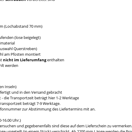
 mm (Lochabstand 70 mm)
fenden (lose beigelegt)
material
 Auswahl Querstreben)
ahl am Pfosten montiert
st
nicht im Lieferumfang
enthalten
hlt werden
n Inseln)
fertigt und in den Versand gebracht
- die Transportzeit beträgt hier 1-2 Werktage
ransportzeit beträgt 7-9 Werktage.
efonnummer zur Abstimmung des Liefertermins mit an.
-16.00 Uhr.)
ersuchen und gegebenenfalls sind diese auf dem Lieferschein zu vermerken
e ungeteilt (in einem Stück) verschickt. Ab 2200 mm Länge werden die Prod