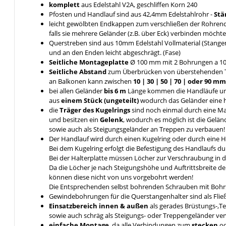
komplett
aus Edelstahl V2A, geschliffen Korn 240
Pfosten und Handlauf sind aus 42,4mm Edelstahlrohr -
Stä
leicht gewölbten Endkappen zum verschließen der Rohrende
falls sie mehrere Geländer (z.B. über Eck) verbinden möcht
Querstreben sind aus 10mm Edelstahl Vollmaterial (Stange
und an den Enden leicht abgeschrägt. (Fase)
Seitliche Montageplatte
Ø 100 mm mit 2 Bohrungen a 1
Seitliche Abstand
zum Überbrücken von überstehenden 
an Balkonen kann zwischen
10 | 30 | 50 | 70 | oder 90 
bei allen Geländer
bis 6 m
Länge kommen die Handläufe u
aus
einem Stück (ungeteilt)
wodurch das Geländer eine hö
die
Träger des Kugelrings
sind noch einmal durch eine 
und besitzen ein
Gelenk
, wodurch es möglich ist die Gelä
sowie auch als Steigungsgeländer an Treppen zu verbauen!
Der Handlauf wird durch einen Kugelring oder durch eine 
Bei dem Kugelring erfolgt die Befestigung des Handlaufs 
Bei der Halterplatte müssen Löcher zur Verschraubung in 
Da die Löcher je nach Steigungshöhe und Auftrittsbreite d
können diese nicht von uns vorgebohrt werden!
Die Entsprechenden selbst bohrenden Schrauben mit Bohrs
Gewindebohrungen für die Querstangenhalter sind als Fli
Einsatzbereich innen & außen
als gerades Brüstungs-,T
sowie auch schräg als Steigungs- oder Treppengeländer v
einfache Montage
, da alle Verbindungen zum
stecken
o