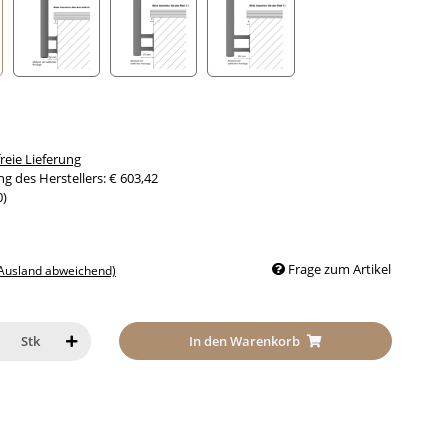
nabstand 30mm
Seitenabstand 50mm
Seitenabstand 70mm
Seitenabstand 90mm
eie Lieferung
g des Herstellers
:
€ 603,42
0
)
Frage zum Artikel
 Ausland abweichend)
In den Warenkorb
Stk