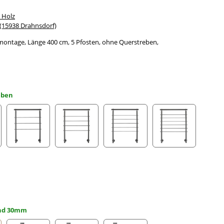
 Holz
15938 Drahnsdorf)
montage, Länge 400 cm, 5 Pfosten, ohne Querstreben,
eben
streben
3 Querstreben
4 Querstreben
5 Querstreben
6 Querstreben
and 30mm