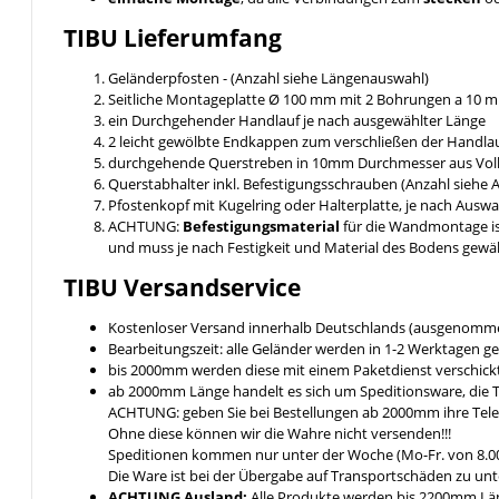
TIBU
Lieferumfang
Geländerpfosten - (Anzahl siehe Längenauswahl)
Seitliche Montageplatte Ø 100 mm mit 2 Bohrungen a 10
ein Durchgehender Handlauf je nach ausgewählter Länge
2 leicht gewölbte Endkappen zum verschließen der Handlau
durchgehende Querstreben in 10mm Durchmesser aus Voll
Querstabhalter inkl. Befestigungsschrauben (Anzahl siehe
Pfostenkopf mit Kugelring oder Halterplatte, je nach Ausw
ACHTUNG:
Befestigungsmaterial
für die Wandmontage i
und muss je nach Festigkeit und Material des Bodens gewä
TIBU
Versandservice
Kostenloser Versand innerhalb Deutschlands (ausgenomme
Bearbeitungszeit: alle Geländer werden in 1-2 Werktagen ge
bis 2000mm werden diese mit einem Paketdienst verschickt 
ab 2000mm Länge handelt es sich um Speditionsware, die T
ACHTUNG: geben Sie bei Bestellungen ab 2000mm ihre Tel
Ohne diese können wir die Wahre nicht versenden!!!
Speditionen kommen nur unter der Woche (Mo-Fr. von 8.00
Die Ware ist bei der Übergabe auf Transportschäden zu unt
ACHTUNG Ausland:
Alle Produkte werden bis 2200mm Läng