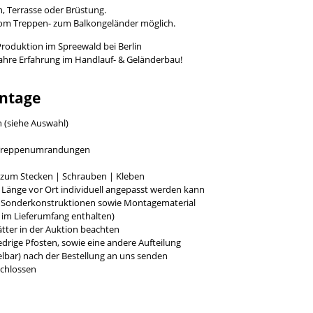
, Terrasse oder Brüstung.
vom Treppen- zum Balkongeländer möglich.
Produktion im Spreewald bei Berlin
Jahre Erfahrung im Handlauf- & Geländerbau!
ntage
h (siehe Auswahl)
r Treppenumrandungen
g zum Stecken | Schrauben | Kleben
e Länge vor Ort individuell angepasst werden kann
r Sonderkonstruktionen sowie Montagematerial
t im Lieferumfang enthalten)
tter in der Auktion beachten
rige Pfosten, sowie eine andere Aufteilung
bar) nach der Bestellung an uns senden
chlossen