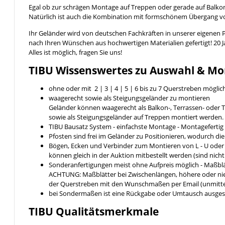
Egal ob zur schrägen Montage auf Treppen oder gerade auf Balkon
Natürlich ist auch die Kombination mit formschönem Übergang 
Ihr Geländer wird von deutschen Fachkräften in unserer eigenen 
nach Ihren Wünschen aus hochwertigen Materialien gefertigt! 20 
Alles ist möglich, fragen Sie uns!
TIBU
Wissenswertes
zu Auswahl & Mo
ohne oder mit 2 | 3 | 4 | 5 | 6 bis zu 7 Querstreben möglic
waagerecht sowie als Steigungsgeländer zu montieren
Geländer können waagerecht als Balkon-, Terrassen- ode
sowie als Steigungsgeländer auf Treppen montiert werden.
TIBU Bausatz System - einfachste Montage - Montageferti
Pfosten sind frei im Geländer zu Positionieren, wodurch di
Bögen, Ecken und Verbinder zum Montieren von L - U ode
können gleich in der Auktion mitbestellt werden (sind nich
Sonderanfertigungen meist ohne Aufpreis möglich - Maßblä
ACHTUNG: Maßblätter bei Zwischenlängen, höhere oder nied
der Querstreben mit den Wunschmaßen per Email (unmittel
bei Sondermaßen ist eine Rückgabe oder Umtausch ausges
TIBU
Qualitätsmerkmale