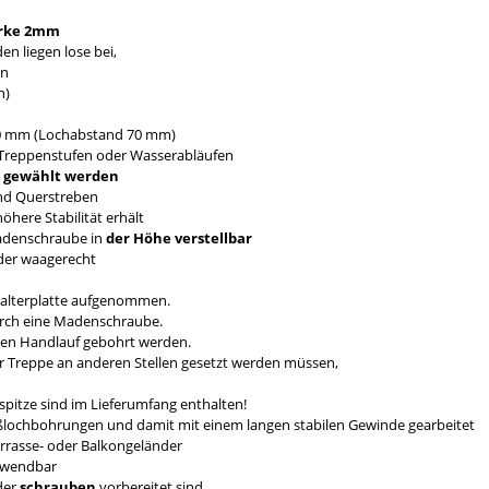
rke 2mm
n liegen lose bei,
en
n)
0 mm (Lochabstand 70 mm)
Treppenstufen oder Wasserabläufen
mm gewählt werden
nd Querstreben
here Stabilität erhält
Madenschraube in
der Höhe verstellbar
nder waagerecht
Halterplatte aufgenommen.
durch eine Madenschraube.
den Handlauf gebohrt werden.
er Treppe an anderen Stellen gesetzt werden müssen,
pitze sind im Lieferumfang enthalten!
eßlochbohrungen und damit mit einem langen stabilen Gewinde gearbeitet
errasse- oder Balkongeländer
erwendbar
der
schrauben
vorbereitet sind