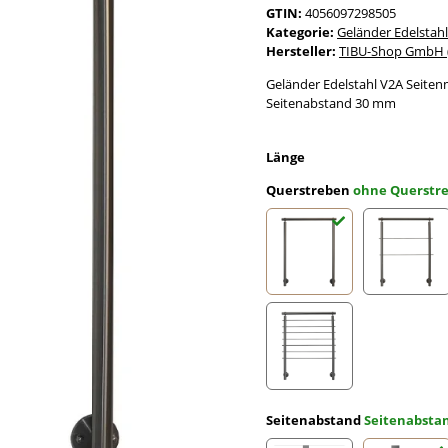
GTIN:
4056097298505
Kategorie:
Geländer Edelstahl
Hersteller:
TIBU-Shop GmbH (
Geländer Edelstahl V2A Seiten
Seitenabstand 30 mm
Länge
Querstreben
ohne Querstr
ohne Querstreben
2 Quer
7 Querstreben
Seitenabstand
Seitenabst