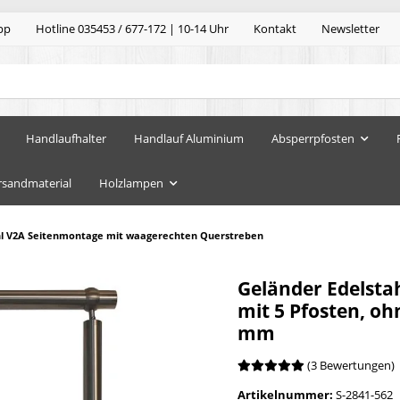
pp
Hotline 035453 / 677-172 | 10-14 Uhr
Kontakt
Newsletter
Handlaufhalter
Handlauf Aluminium
Absperrpfosten
rsandmaterial
Holzlampen
hl V2A Seitenmontage mit waagerechten Querstreben
Geländer Edelsta
mit 5 Pfosten, o
mm
(3 Bewertungen)
Artikelnummer:
S-2841-562