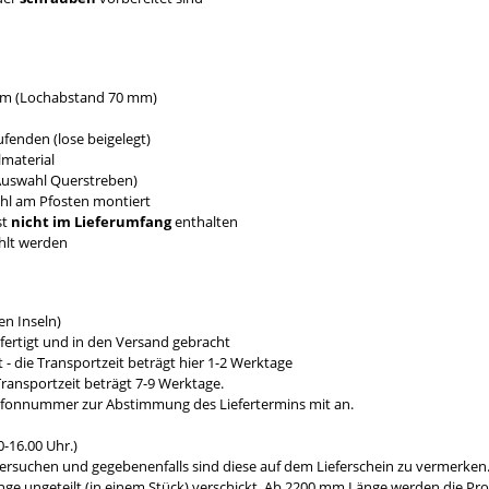
 mm (Lochabstand 70 mm)
fenden (lose beigelegt)
material
 Auswahl Querstreben)
ahl am Pfosten montiert
st
nicht im Lieferumfang
enthalten
hlt werden
n Inseln)
fertigt und in den Versand gebracht
- die Transportzeit beträgt hier 1-2 Werktage
ransportzeit beträgt 7-9 Werktage.
efonnummer zur Abstimmung des Liefertermins mit an.
-16.00 Uhr.)
ersuchen und gegebenenfalls sind diese auf dem Lieferschein zu vermerken
e ungeteilt (in einem Stück) verschickt. Ab 2200 mm Länge werden die Prod