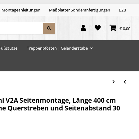
Montageanleitungen
Maßblätter Sonderanfertigungen
B2B
€ 0,00
Fußstütze
Treppenpfosten | Geländerstäbe
hl V2A Seitenmontage, Länge 400 cm
hne Querstreben und Seitenabstand 30