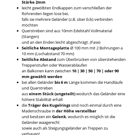
Stärke 2mm
leicht gewölbten Endkappen zum verschließen der
Rohrenden liegen lose bei,
falls sie mehrere Geländer (z.B. über Eck) verbinden
möchten
Querstreben sind aus 10mm Edelstahl Vollmaterial
(Stangen)
und an den Enden leicht abgeschrägt. (Fase)
Seitliche Montageplatte
Ø 100 mm mit 2 Bohrungen a
10 mm (Lochabstand 70 mm)
Seitliche Abstand
zum Überbrücken von überstehenden
Treppenstufen oder Wasserabläufen
an Balkonen kann zwischen
10 | 30 | 50 | 70 | oder 90
mm gewählt werden
bei allen Geländer
bis 6 m
Länge kommen die Handläufe
und Querstreben
aus
einem Stück (ungeteilt)
wodurch das Geländer eine
höhere Stabilität erhält
die
Träger des Kugelrings
sind noch einmal durch eine
Madenschraube in
der Höhe verstellbar
und besitzen ein
Gelenk
, wodurch es möglich ist die
Geländer waagerecht
sowie auch als Steigungsgeländer an Treppen zu
verbauen!