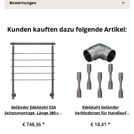
Bewertungen
Kunden kauften dazu folgende Artikel:
Geländer Edelstahl V2A
Edelstahl Geländer
Seitenmontage, Länge 380 cm
Verbinderset für Handlauf
mit 4 Pfosten, 5 Querstreben
und Streben 1 Handlauf + 5
€ 748,36
*
€ 18,41
*
und Seitenabstand 10 mm
Querstabverbinder