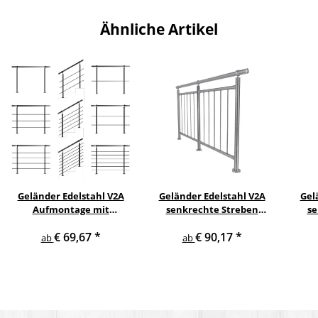
Ähnliche Artikel
Geländer Edelstahl V2A
Geländer Edelstahl V2A
Gel
Aufmontage mit
senkrechte Streben
se
waagerechten
Aufmontage
s
€ 69,67
*
€ 90,17
*
Querstreben
ab
ab