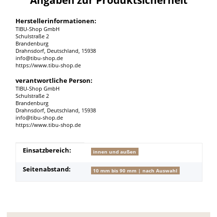
Herstellerinformationen:
TIBU-Shop GmbH
Schulstraße 2
Brandenburg
Drahnsdorf, Deutschland, 15938
info@tibu-shop.de
https://www.tibu-shop.de
verantwortliche Person:
TIBU-Shop GmbH
Schulstraße 2
Brandenburg
Drahnsdorf, Deutschland, 15938
info@tibu-shop.de
https://www.tibu-shop.de
Produkteigenschaft
Wert
Einsatzbereich:
innen und außen
Seitenabstand:
10 mm bis 90 mm | nach Auswahl