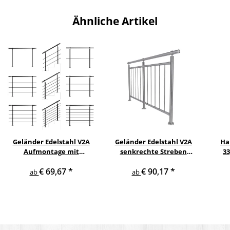
Ähnliche Artikel
Geländer Edelstahl V2A
Geländer Edelstahl V2A
Ha
Aufmontage mit
senkrechte Streben
3
waagerechten
Aufmontage
€ 69,67
*
€ 90,17
*
Querstreben
ab
ab