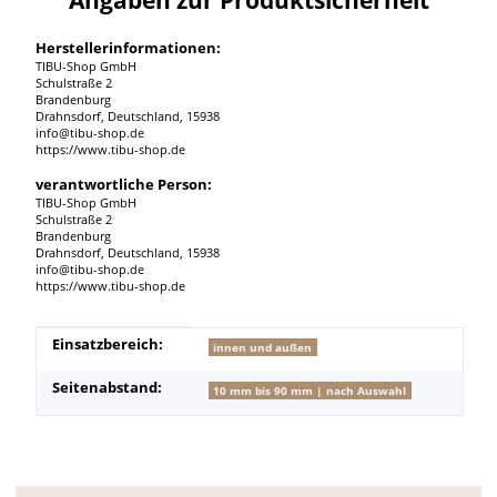
Herstellerinformationen:
TIBU-Shop GmbH
Schulstraße 2
Brandenburg
Drahnsdorf, Deutschland, 15938
info@tibu-shop.de
https://www.tibu-shop.de
verantwortliche Person:
TIBU-Shop GmbH
Schulstraße 2
Brandenburg
Drahnsdorf, Deutschland, 15938
info@tibu-shop.de
https://www.tibu-shop.de
Produkteigenschaft
Wert
Einsatzbereich:
innen und außen
Seitenabstand:
10 mm bis 90 mm | nach Auswahl