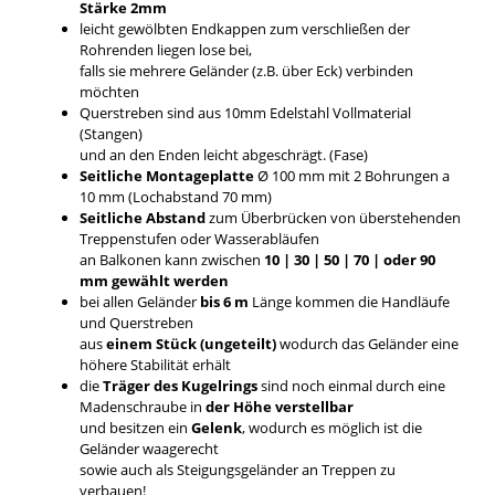
Stärke 2mm
leicht gewölbten Endkappen zum verschließen der
Rohrenden liegen lose bei,
falls sie mehrere Geländer (z.B. über Eck) verbinden
möchten
Querstreben sind aus 10mm Edelstahl Vollmaterial
(Stangen)
und an den Enden leicht abgeschrägt. (Fase)
Seitliche Montageplatte
Ø 100 mm mit 2 Bohrungen a
10 mm (Lochabstand 70 mm)
Seitliche Abstand
zum Überbrücken von überstehenden
Treppenstufen oder Wasserabläufen
an Balkonen kann zwischen
10 | 30 | 50 | 70 | oder 90
mm gewählt werden
bei allen Geländer
bis 6 m
Länge kommen die Handläufe
und Querstreben
aus
einem Stück (ungeteilt)
wodurch das Geländer eine
höhere Stabilität erhält
die
Träger des Kugelrings
sind noch einmal durch eine
Madenschraube in
der Höhe verstellbar
und besitzen ein
Gelenk
, wodurch es möglich ist die
Geländer waagerecht
sowie auch als Steigungsgeländer an Treppen zu
verbauen!