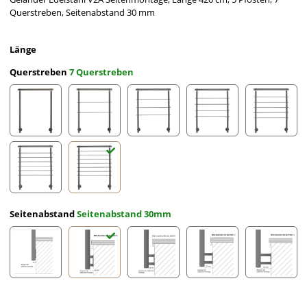
Querstreben, Seitenabstand 30 mm
Länge
Querstreben
7 Querstreben
ohne Querstreben
2 Querstreben
3 Querstreben
4 Querstreben
5 Querst
6 Querstreben
7 Querstreben
Seitenabstand
Seitenabstand 30mm
Seitenabstand 10mm
Seitenabstand 30mm
Seitenabstand 50mm
Seitenabstand 70mm
Seitena