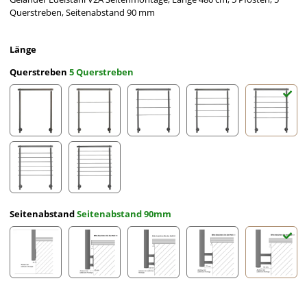
Querstreben, Seitenabstand 90 mm
Länge
Querstreben
5 Querstreben
ohne Querstreben
2 Querstreben
3 Querstreben
4 Querstreben
5 Querst
6 Querstreben
7 Querstreben
Seitenabstand
Seitenabstand 90mm
Seitenabstand 10mm
Seitenabstand 30mm
Seitenabstand 50mm
Seitenabstand 70mm
Seitena