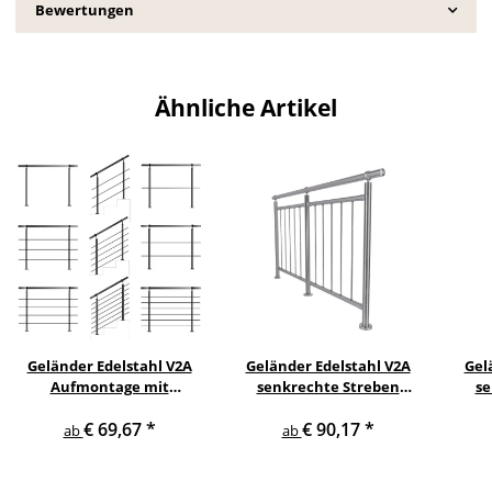
Bewertungen
Ähnliche Artikel
Geländer Edelstahl V2A
Geländer Edelstahl V2A
Gel
Aufmontage mit
senkrechte Streben
se
waagerechten
Aufmontage
s
€ 69,67
*
€ 90,17
*
Querstreben
ab
ab