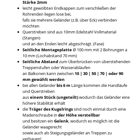
Stärke 2mm
leicht gewölbten Endkappen zum verschließen der
Rohrenden liegen lose bei,
falls sie mehrere Geländer (z.B. über Eck) verbinden
möchten
Querstreben sind aus 10mm Edelstahl Vollmaterial
(Stangen)
und an den Enden leicht abgeschrägt. (Fase)
Seitliche Montageplatte
Ø 100 mm mit 2 Bohrungen a
10 mm (Lochabstand 70 mm)
Seitliche Abstand
zum Überbrücken von überstehenden
Treppenstufen oder Wasserabläufen
an Balkonen kann zwischen
10 | 30 | 50 | 70 | oder 90
mm gewählt werden
bei allen Geländer
bis 6 m
Länge kommen die Handläufe
und Querstreben
aus
einem Stück (ungeteilt)
wodurch das Geländer eine
höhere Stabilität erhält
die
Träger des Kugelrings
sind noch einmal durch eine
Madenschraube in
der Höhe verstellbar
und besitzen ein
Gelenk
, wodurch es möglich ist die
Geländer waagerecht
sowie auch als Steigungsgeländer an Treppen zu
verbauen!