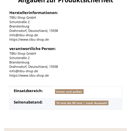
Herstellerinformationen:
TIBU-Shop GmbH
Schulstraße 2
Brandenburg
Drahnsdorf, Deutschland, 15938
info@tibu-shop.de
https://www.tibu-shop.de
verantwortliche Person:
TIBU-Shop GmbH
Schulstraße 2
Brandenburg
Drahnsdorf, Deutschland, 15938
info@tibu-shop.de
https://www.tibu-shop.de
Produkteigenschaft
Wert
Einsatzbereich:
innen und außen
Seitenabstand:
10 mm bis 90 mm | nach Auswahl