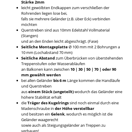
Stärke 2mm
leicht gewölbten Endkappen zum verschließen der
Rohrenden liegen lose bei,
falls sie mehrere Geländer (z.B. über Eck) verbinden
möchten
Querstreben sind aus 10mm Edelstahl Vollmaterial
(Stangen)
und an den Enden leicht abgeschrägt. (Fase)
Seitliche Montageplatte
Ø 100 mm mit 2 Bohrungen a
10 mm (Lochabstand 70 mm)
Seitliche Abstand
zum Überbrücken von überstehenden
Treppenstufen oder Wasserabläufen
an Balkonen kann zwischen
10 | 30 | 50 | 70 | oder 90
mm gewählt werden
bei allen Geländer
bis 6 m
Länge kommen die Handläufe
und Querstreben
aus
einem Stück (ungeteilt)
wodurch das Geländer eine
höhere Stabilität erhält
die
Träger des Kugelrings
sind noch einmal durch eine
Madenschraube in
der Höhe verstellbar
und besitzen ein
Gelenk
, wodurch es möglich ist die
Geländer waagerecht
sowie auch als Steigungsgeländer an Treppen zu
verbauen!