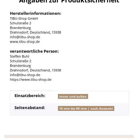
Herstellerinformationen:
TIBU-Shop GmbH
Schulstraße 2
Brandenburg
Drahnsdorf, Deutschland, 15938
info@tibu-shop.de
www.tibu-shop.de
verantwortliche Person:
Steffen Buhl
Schulstraße 2
Brandenburg
Drahnsdorf, Deutschland, 15938
info@tibu-shop.de
https://www.tibu-shop.de
Produkteigenschaft
Wert
Einsatzbereich:
innen und außen
Seitenabstand:
10 mm bis 90 mm | nach Auswahl