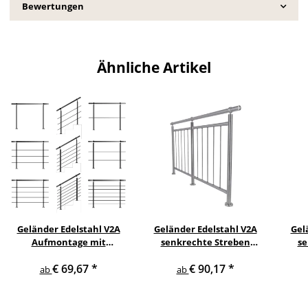
Bewertungen
Ähnliche Artikel
Geländer Edelstahl V2A
Geländer Edelstahl V2A
Gel
Aufmontage mit
senkrechte Streben
se
waagerechten
Aufmontage
s
€ 69,67
*
€ 90,17
*
Querstreben
ab
ab