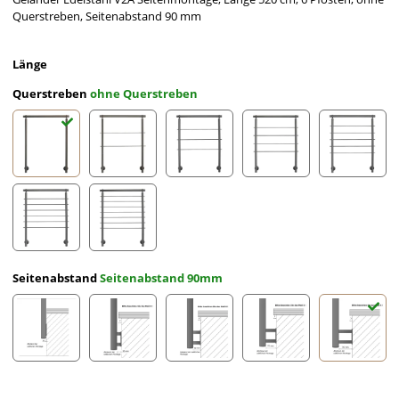
Querstreben, Seitenabstand 90 mm
Länge
Querstreben
ohne Querstreben
ohne Querstreben
2 Querstreben
3 Querstreben
4 Querstreben
5 Querst
6 Querstreben
7 Querstreben
Seitenabstand
Seitenabstand 90mm
Seitenabstand 10mm
Seitenabstand 30mm
Seitenabstand 50mm
Seitenabstand 70mm
Seitena