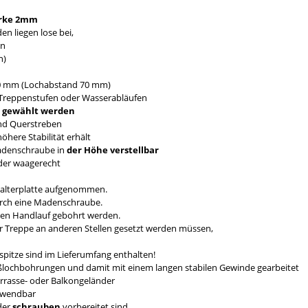
rke 2mm
n liegen lose bei,
en
n)
0 mm (Lochabstand 70 mm)
Treppenstufen oder Wasserabläufen
mm gewählt werden
nd Querstreben
here Stabilität erhält
Madenschraube in
der Höhe verstellbar
nder waagerecht
Halterplatte aufgenommen.
durch eine Madenschraube.
den Handlauf gebohrt werden.
er Treppe an anderen Stellen gesetzt werden müssen,
pitze sind im Lieferumfang enthalten!
eßlochbohrungen und damit mit einem langen stabilen Gewinde gearbeitet
errasse- oder Balkongeländer
erwendbar
der
schrauben
vorbereitet sind