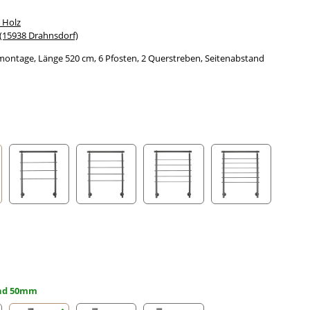
 Holz
15938 Drahnsdorf)
montage, Länge 520 cm, 6 Pfosten, 2 Querstreben, Seitenabstand
streben
3 Querstreben
4 Querstreben
5 Querstreben
6 Querstreben
and 50mm