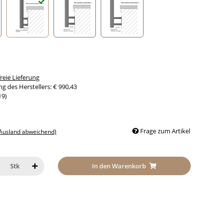
nabstand 30mm
Seitenabstand 50mm
Seitenabstand 70mm
Seitenabstand 90mm
eie Lieferung
g des Herstellers
:
€ 990,43
19
)
Frage zum Artikel
 Ausland abweichend)
In den Warenkorb
Stk