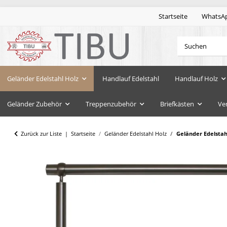
Startseite
WhatsA
Geländer Edelstahl Holz
Handlauf Edelstahl
Handlauf Holz
Geländer Zubehör
Treppenzubehör
Briefkästen
Ve
Zurück zur Liste
Startseite
Geländer Edelstahl Holz
Geländer Edelsta