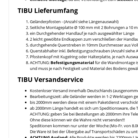
TIBU
Lieferumfang
Geländerpfosten - (Anzahl siehe Längenauswahl)
Seitliche Montageplatte Ø 100 mm mit 2 Bohrungen a 10
ein Durchgehender Handlauf je nach ausgewählter Länge
2 leicht gewölbte Endkappen zum verschließen der Handlau
durchgehende Querstreben in 10mm Durchmesser aus Voll
Querstabhalter inkl. Befestigungsschrauben (Anzahl siehe
Pfostenkopf mit Kugelring oder Halterplatte, je nach Ausw
ACHTUNG:
Befestigungsmaterial
für die Wandmontage i
und muss je nach Festigkeit und Material des Bodens gewä
TIBU
Versandservice
Kostenloser Versand innerhalb Deutschlands (ausgenomme
Bearbeitungszeit: alle Geländer werden in 1-2 Werktagen ge
bis 2000mm werden diese mit einem Paketdienst verschickt 
ab 2000mm Länge handelt es sich um Speditionsware, die T
ACHTUNG: geben Sie bei Bestellungen ab 2000mm ihre Tel
Ohne diese können wir die Wahre nicht versenden!!!
Speditionen kommen nur unter der Woche (Mo-Fr. von 8.00
Die Ware ist bei der Übergabe auf Transportschäden zu unt
ACHTUNG Ausland:
Alle Produkte werden bis 2200mm Läng