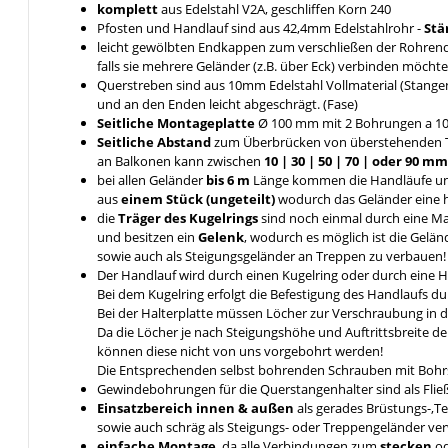
komplett
aus Edelstahl V2A, geschliffen Korn 240
Pfosten und Handlauf sind aus 42,4mm Edelstahlrohr -
Stä
leicht gewölbten Endkappen zum verschließen der Rohrende
falls sie mehrere Geländer (z.B. über Eck) verbinden möcht
Querstreben sind aus 10mm Edelstahl Vollmaterial (Stange
und an den Enden leicht abgeschrägt. (Fase)
Seitliche Montageplatte
Ø 100 mm mit 2 Bohrungen a 1
Seitliche Abstand
zum Überbrücken von überstehenden 
an Balkonen kann zwischen
10 | 30 | 50 | 70 | oder 90 
bei allen Geländer
bis 6 m
Länge kommen die Handläufe u
aus
einem Stück (ungeteilt)
wodurch das Geländer eine hö
die
Träger des Kugelrings
sind noch einmal durch eine 
und besitzen ein
Gelenk
, wodurch es möglich ist die Gelä
sowie auch als Steigungsgeländer an Treppen zu verbauen!
Der Handlauf wird durch einen Kugelring oder durch eine 
Bei dem Kugelring erfolgt die Befestigung des Handlaufs 
Bei der Halterplatte müssen Löcher zur Verschraubung in 
Da die Löcher je nach Steigungshöhe und Auftrittsbreite d
können diese nicht von uns vorgebohrt werden!
Die Entsprechenden selbst bohrenden Schrauben mit Bohrs
Gewindebohrungen für die Querstangenhalter sind als Fli
Einsatzbereich innen & außen
als gerades Brüstungs-,T
sowie auch schräg als Steigungs- oder Treppengeländer v
einfache Montage
, da alle Verbindungen zum
stecken
o