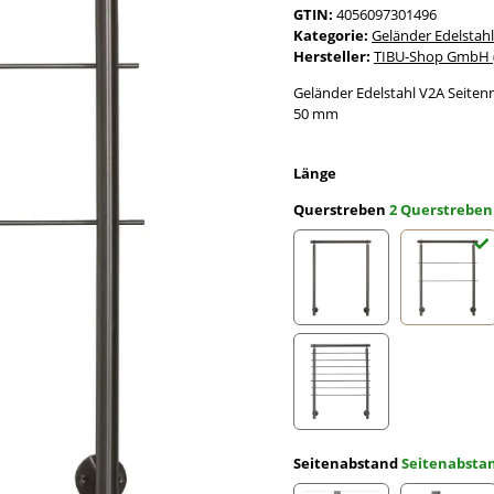
GTIN:
4056097301496
Kategorie:
Geländer Edelstahl
Hersteller:
TIBU-Shop GmbH (
Geländer Edelstahl V2A Seiten
50 mm
Länge
Querstreben
2 Querstreben
ohne Querstreben
2 Quer
7 Querstreben
Seitenabstand
Seitenabst