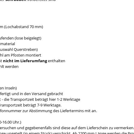
 mm (Lochabstand 70 mm)
fenden (lose beigelegt)
material
 Auswahl Querstreben)
ahl am Pfosten montiert
st
nicht im Lieferumfang
enthalten
hlt werden
n Inseln)
fertigt und in den Versand gebracht
- die Transportzeit beträgt hier 1-2 Werktage
ransportzeit beträgt 7-9 Werktage.
efonnummer zur Abstimmung des Liefertermins mit an.
-16.00 Uhr.)
ersuchen und gegebenenfalls sind diese auf dem Lieferschein zu vermerken
e ungeteilt (in einem Stück) verschickt. Ab 2200 mm Länge werden die Prod