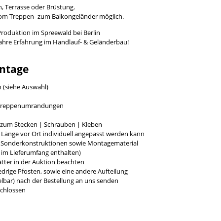
, Terrasse oder Brüstung.
vom Treppen- zum Balkongeländer möglich.
Produktion im Spreewald bei Berlin
Jahre Erfahrung im Handlauf- & Geländerbau!
ntage
h (siehe Auswahl)
r Treppenumrandungen
g zum Stecken | Schrauben | Kleben
e Länge vor Ort individuell angepasst werden kann
r Sonderkonstruktionen sowie Montagematerial
t im Lieferumfang enthalten)
tter in der Auktion beachten
rige Pfosten, sowie eine andere Aufteilung
bar) nach der Bestellung an uns senden
chlossen