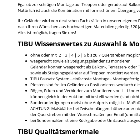
Egal ob zur schrägen Montage auf Treppen oder gerade auf Balkon
Natürlich ist auch die Kombination mit formschönem Übergang 
Ihr Geländer wird von deutschen Fachkräften in unserer eigenen 
nach Ihren Wünschen aus hochwertigen Materialien gefertigt! 20 
Alles ist möglich, fragen Sie uns!
TIBU
Wissenswertes
zu Auswahl & Mo
ohne oder mit 2 | 3 | 4 | 5 | 6 bis zu 7 Querstreben möglic
waagerecht sowie als Steigungsgeländer zu montieren
Geländer können waagerecht als Balkon-, Terrassen- ode
sowie als Steigungsgeländer auf Treppen montiert werden.
TIBU Bausatz System - einfachste Montage - Montageferti
Pfosten sind frei im Geländer zu Positionieren, wodurch di
Bögen, Ecken und Verbinder zum Montieren von L - U ode
können gleich in der Auktion mitbestellt werden (sind nich
Sonderanfertigungen meist ohne Aufpreis möglich - Maßblä
ACHTUNG: Maßblätter bei Zwischenlängen, höhere oder nied
der Querstreben mit den Wunschmaßen per Email (unmittel
bei Sondermaßen ist eine Rückgabe oder Umtausch ausges
TIBU
Qualitätsmerkmale