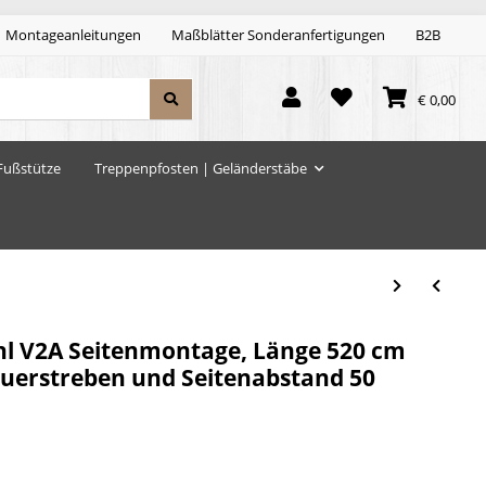
Montageanleitungen
Maßblätter Sonderanfertigungen
B2B
€ 0,00
Fußstütze
Treppenpfosten | Geländerstäbe
hl V2A Seitenmontage, Länge 520 cm
 Querstreben und Seitenabstand 50