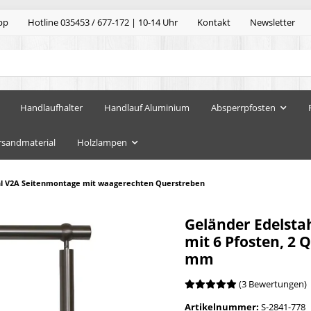
pp
Hotline 035453 / 677-172 | 10-14 Uhr
Kontakt
Newsletter
Handlaufhalter
Handlauf Aluminium
Absperrpfosten
rsandmaterial
Holzlampen
hl V2A Seitenmontage mit waagerechten Querstreben
Geländer Edelsta
mit 6 Pfosten, 2
mm
(3 Bewertungen)
Artikelnummer:
S-2841-778