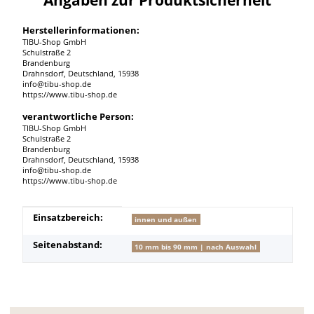
Herstellerinformationen:
TIBU-Shop GmbH
Schulstraße 2
Brandenburg
Drahnsdorf, Deutschland, 15938
info@tibu-shop.de
https://www.tibu-shop.de
verantwortliche Person:
TIBU-Shop GmbH
Schulstraße 2
Brandenburg
Drahnsdorf, Deutschland, 15938
info@tibu-shop.de
https://www.tibu-shop.de
Produkteigenschaft
Wert
Einsatzbereich:
innen und außen
Seitenabstand:
10 mm bis 90 mm | nach Auswahl