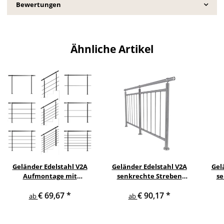
Bewertungen
Ähnliche Artikel
Geländer Edelstahl V2A
Geländer Edelstahl V2A
Gel
Aufmontage mit
senkrechte Streben
se
waagerechten
Aufmontage
s
€ 69,67
*
€ 90,17
*
Querstreben
ab
ab