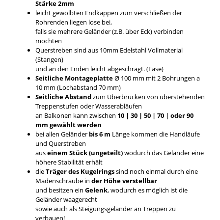
Stärke 2mm
leicht gewölbten Endkappen zum verschließen der
Rohrenden liegen lose bei,
falls sie mehrere Geländer (z.B. über Eck) verbinden
möchten
Querstreben sind aus 10mm Edelstahl Vollmaterial
(Stangen)
und an den Enden leicht abgeschrägt. (Fase)
Seitliche Montageplatte
Ø 100 mm mit 2 Bohrungen a
10 mm (Lochabstand 70 mm)
Seitliche Abstand
zum Überbrücken von überstehenden
Treppenstufen oder Wasserabläufen
an Balkonen kann zwischen
10 | 30 | 50 | 70 | oder 90
mm gewählt werden
bei allen Geländer
bis 6 m
Länge kommen die Handläufe
und Querstreben
aus
einem Stück (ungeteilt)
wodurch das Geländer eine
höhere Stabilität erhält
die
Träger des Kugelrings
sind noch einmal durch eine
Madenschraube in
der Höhe verstellbar
und besitzen ein
Gelenk
, wodurch es möglich ist die
Geländer waagerecht
sowie auch als Steigungsgeländer an Treppen zu
verbauen!