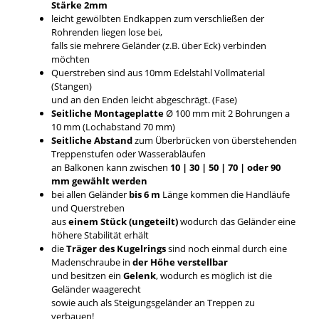
Stärke 2mm
leicht gewölbten Endkappen zum verschließen der
Rohrenden liegen lose bei,
falls sie mehrere Geländer (z.B. über Eck) verbinden
möchten
Querstreben sind aus 10mm Edelstahl Vollmaterial
(Stangen)
und an den Enden leicht abgeschrägt. (Fase)
Seitliche Montageplatte
Ø 100 mm mit 2 Bohrungen a
10 mm (Lochabstand 70 mm)
Seitliche Abstand
zum Überbrücken von überstehenden
Treppenstufen oder Wasserabläufen
an Balkonen kann zwischen
10 | 30 | 50 | 70 | oder 90
mm gewählt werden
bei allen Geländer
bis 6 m
Länge kommen die Handläufe
und Querstreben
aus
einem Stück (ungeteilt)
wodurch das Geländer eine
höhere Stabilität erhält
die
Träger des Kugelrings
sind noch einmal durch eine
Madenschraube in
der Höhe verstellbar
und besitzen ein
Gelenk
, wodurch es möglich ist die
Geländer waagerecht
sowie auch als Steigungsgeländer an Treppen zu
verbauen!