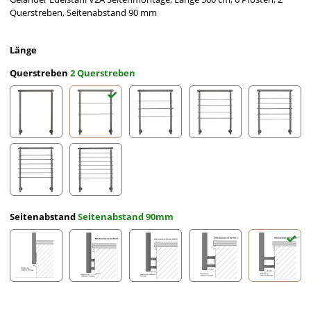
Querstreben, Seitenabstand 90 mm
Länge
Querstreben
2 Querstreben
ohne Querstreben
2 Querstreben
3 Querstreben
4 Querstreben
5 Querst
6 Querstreben
7 Querstreben
Seitenabstand
Seitenabstand 90mm
Seitenabstand 10mm
Seitenabstand 30mm
Seitenabstand 50mm
Seitenabstand 70mm
Seitena