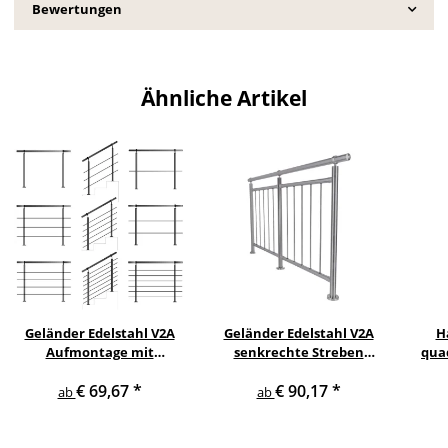
Bewertungen
Ähnliche Artikel
Geländer Edelstahl V2A
Geländer Edelstahl V2A
H
Aufmontage mit
senkrechte Streben
qua
waagerechten
Aufmontage
gewi
€ 69,67
*
€ 90,17
*
Querstreben
ab
ab