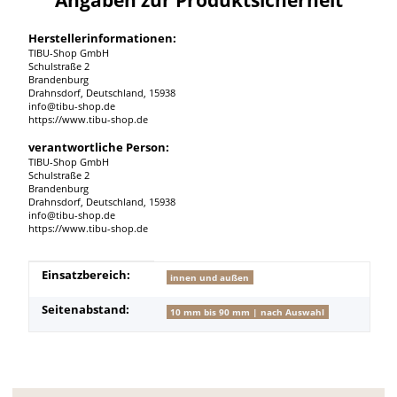
Herstellerinformationen:
TIBU-Shop GmbH
Schulstraße 2
Brandenburg
Drahnsdorf, Deutschland, 15938
info@tibu-shop.de
https://www.tibu-shop.de
verantwortliche Person:
TIBU-Shop GmbH
Schulstraße 2
Brandenburg
Drahnsdorf, Deutschland, 15938
info@tibu-shop.de
https://www.tibu-shop.de
Produkteigenschaft
Wert
Einsatzbereich:
innen und außen
Seitenabstand:
10 mm bis 90 mm | nach Auswahl