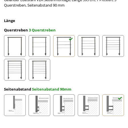
Querstreben, Seitenabstand 90 mm
Länge
Querstreben
3 Querstreben
ohne Querstreben
2 Querstreben
3 Querstreben
4 Querstreben
5 Querst
6 Querstreben
7 Querstreben
Seitenabstand
Seitenabstand 90mm
Seitenabstand 10mm
Seitenabstand 30mm
Seitenabstand 50mm
Seitenabstand 70mm
Seitena