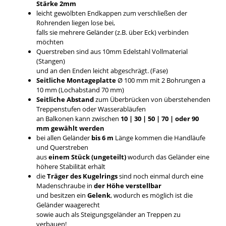
Stärke 2mm
leicht gewölbten Endkappen zum verschließen der
Rohrenden liegen lose bei,
falls sie mehrere Geländer (z.B. über Eck) verbinden
möchten
Querstreben sind aus 10mm Edelstahl Vollmaterial
(Stangen)
und an den Enden leicht abgeschrägt. (Fase)
Seitliche Montageplatte
Ø 100 mm mit 2 Bohrungen a
10 mm (Lochabstand 70 mm)
Seitliche Abstand
zum Überbrücken von überstehenden
Treppenstufen oder Wasserabläufen
an Balkonen kann zwischen
10 | 30 | 50 | 70 | oder 90
mm gewählt werden
bei allen Geländer
bis 6 m
Länge kommen die Handläufe
und Querstreben
aus
einem Stück (ungeteilt)
wodurch das Geländer eine
höhere Stabilität erhält
die
Träger des Kugelrings
sind noch einmal durch eine
Madenschraube in
der Höhe verstellbar
und besitzen ein
Gelenk
, wodurch es möglich ist die
Geländer waagerecht
sowie auch als Steigungsgeländer an Treppen zu
verbauen!