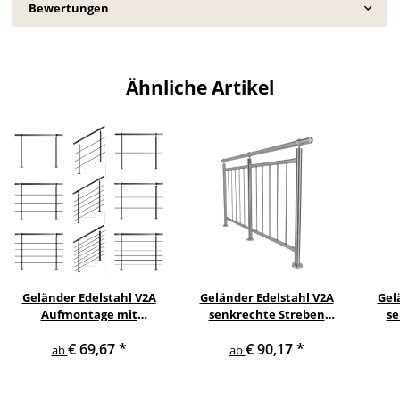
Bewertungen
Ähnliche Artikel
Geländer Edelstahl V2A
Geländer Edelstahl V2A
Gel
Aufmontage mit
senkrechte Streben
se
waagerechten
Aufmontage
s
€ 69,67
*
€ 90,17
*
Querstreben
ab
ab