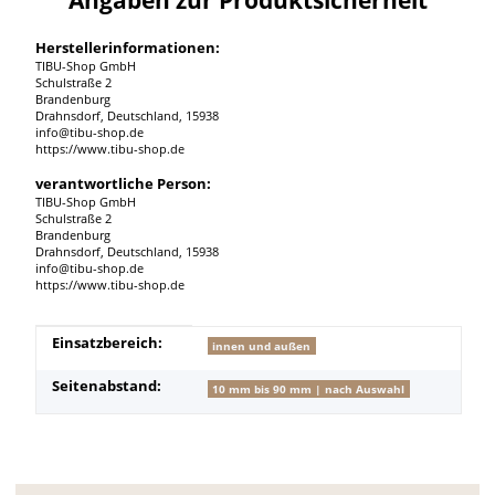
Herstellerinformationen:
TIBU-Shop GmbH
Schulstraße 2
Brandenburg
Drahnsdorf, Deutschland, 15938
info@tibu-shop.de
https://www.tibu-shop.de
verantwortliche Person:
TIBU-Shop GmbH
Schulstraße 2
Brandenburg
Drahnsdorf, Deutschland, 15938
info@tibu-shop.de
https://www.tibu-shop.de
Produkteigenschaft
Wert
Einsatzbereich:
innen und außen
Seitenabstand:
10 mm bis 90 mm | nach Auswahl