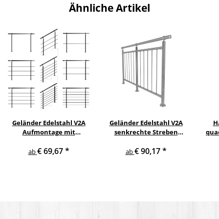
Ähnliche Artikel
Geländer Edelstahl V2A
Geländer Edelstahl V2A
H
Aufmontage mit
senkrechte Streben
qua
waagerechten
Aufmontage
gewi
€ 69,67
*
€ 90,17
*
Querstreben
ab
ab