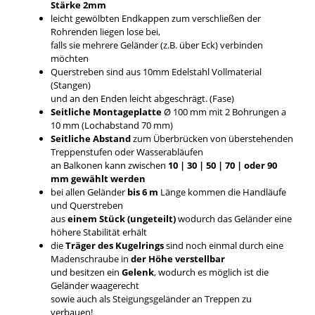
Stärke 2mm
leicht gewölbten Endkappen zum verschließen der
Rohrenden liegen lose bei,
falls sie mehrere Geländer (z.B. über Eck) verbinden
möchten
Querstreben sind aus 10mm Edelstahl Vollmaterial
(Stangen)
und an den Enden leicht abgeschrägt. (Fase)
Seitliche Montageplatte
Ø 100 mm mit 2 Bohrungen a
10 mm (Lochabstand 70 mm)
Seitliche Abstand
zum Überbrücken von überstehenden
Treppenstufen oder Wasserabläufen
an Balkonen kann zwischen
10 | 30 | 50 | 70 | oder 90
mm gewählt werden
bei allen Geländer
bis 6 m
Länge kommen die Handläufe
und Querstreben
aus
einem Stück (ungeteilt)
wodurch das Geländer eine
höhere Stabilität erhält
die
Träger des Kugelrings
sind noch einmal durch eine
Madenschraube in
der Höhe verstellbar
und besitzen ein
Gelenk
, wodurch es möglich ist die
Geländer waagerecht
sowie auch als Steigungsgeländer an Treppen zu
verbauen!