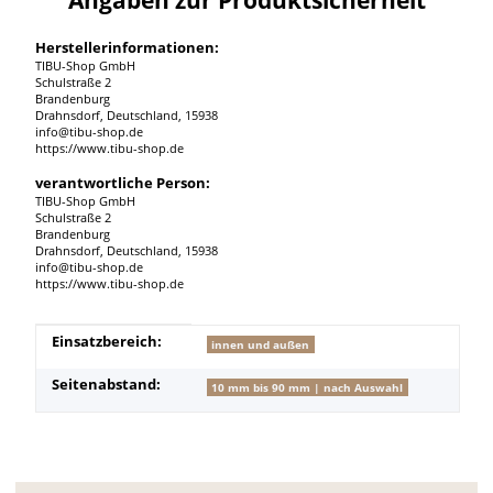
Herstellerinformationen:
TIBU-Shop GmbH
Schulstraße 2
Brandenburg
Drahnsdorf, Deutschland, 15938
info@tibu-shop.de
https://www.tibu-shop.de
verantwortliche Person:
TIBU-Shop GmbH
Schulstraße 2
Brandenburg
Drahnsdorf, Deutschland, 15938
info@tibu-shop.de
https://www.tibu-shop.de
Produkteigenschaft
Wert
Einsatzbereich:
innen und außen
Seitenabstand:
10 mm bis 90 mm | nach Auswahl