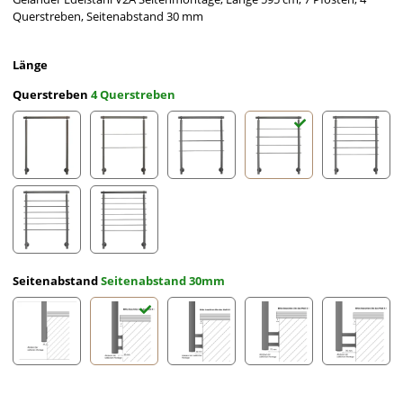
Querstreben, Seitenabstand 30 mm
Länge
Querstreben
4 Querstreben
ohne Querstreben
2 Querstreben
3 Querstreben
4 Querstreben
5 Querst
6 Querstreben
7 Querstreben
Seitenabstand
Seitenabstand 30mm
Seitenabstand 10mm
Seitenabstand 30mm
Seitenabstand 50mm
Seitenabstand 70mm
Seitena