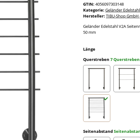
GTIN:
4056097303148
Kategorie:
Geländer Edelstahl
Hersteller:
TIBU-Shop GmbH (
Geländer Edelstahl V2A Seiten
50 mm
Länge
Querstreben
7 Querstreben
ohne Querstreben
2 Quer
7 Querstreben
Seitenabstand
Seitenabst