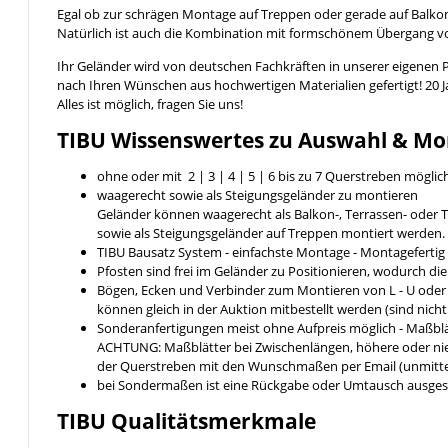
Egal ob zur schrägen Montage auf Treppen oder gerade auf Balkon
Natürlich ist auch die Kombination mit formschönem Übergang 
Ihr Geländer wird von deutschen Fachkräften in unserer eigenen 
nach Ihren Wünschen aus hochwertigen Materialien gefertigt! 20 
Alles ist möglich, fragen Sie uns!
TIBU
Wissenswertes
zu Auswahl & Mo
ohne oder mit 2 | 3 | 4 | 5 | 6 bis zu 7 Querstreben möglic
waagerecht sowie als Steigungsgeländer zu montieren
Geländer können waagerecht als Balkon-, Terrassen- ode
sowie als Steigungsgeländer auf Treppen montiert werden.
TIBU Bausatz System - einfachste Montage - Montageferti
Pfosten sind frei im Geländer zu Positionieren, wodurch di
Bögen, Ecken und Verbinder zum Montieren von L - U ode
können gleich in der Auktion mitbestellt werden (sind nich
Sonderanfertigungen meist ohne Aufpreis möglich - Maßblä
ACHTUNG: Maßblätter bei Zwischenlängen, höhere oder nied
der Querstreben mit den Wunschmaßen per Email (unmittel
bei Sondermaßen ist eine Rückgabe oder Umtausch ausges
TIBU
Qualitätsmerkmale