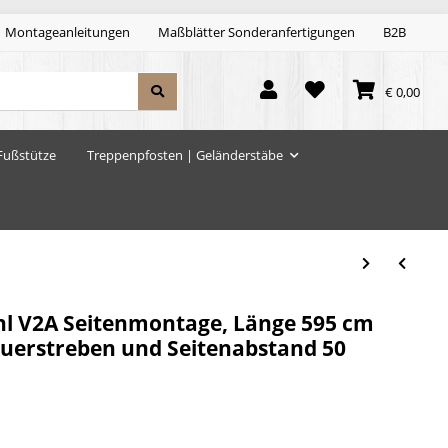
Montageanleitungen
Maßblätter Sonderanfertigungen
B2B
€ 0,00
Fußstütze
Treppenpfosten | Geländerstäbe
hl V2A Seitenmontage, Länge 595 cm
 Querstreben und Seitenabstand 50