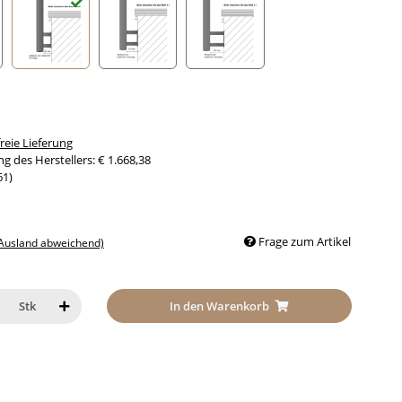
nabstand 30mm
Seitenabstand 50mm
Seitenabstand 70mm
Seitenabstand 90mm
eie Lieferung
g des Herstellers
:
€ 1.668,38
61
)
Frage zum Artikel
 Ausland abweichend)
In den Warenkorb
Stk