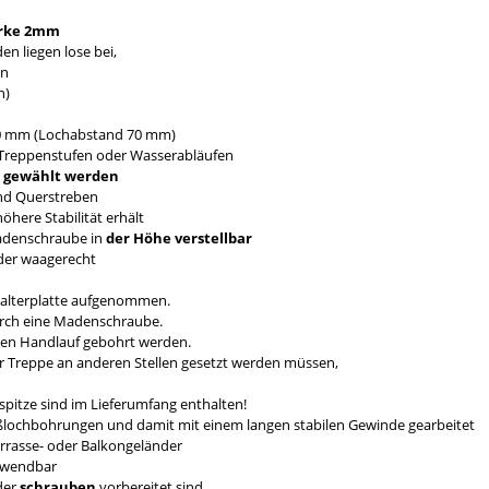
rke 2mm
n liegen lose bei,
en
n)
0 mm (Lochabstand 70 mm)
Treppenstufen oder Wasserabläufen
mm gewählt werden
nd Querstreben
here Stabilität erhält
Madenschraube in
der Höhe verstellbar
nder waagerecht
Halterplatte aufgenommen.
durch eine Madenschraube.
den Handlauf gebohrt werden.
er Treppe an anderen Stellen gesetzt werden müssen,
pitze sind im Lieferumfang enthalten!
eßlochbohrungen und damit mit einem langen stabilen Gewinde gearbeitet
errasse- oder Balkongeländer
erwendbar
der
schrauben
vorbereitet sind