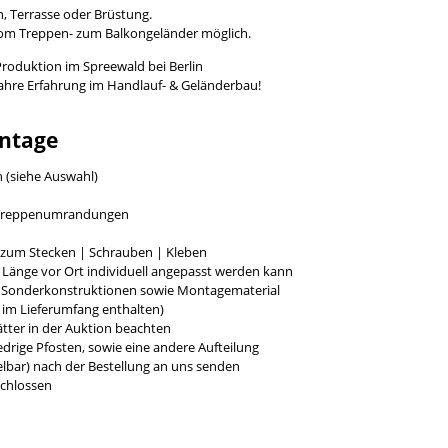
, Terrasse oder Brüstung.
vom Treppen- zum Balkongeländer möglich.
Produktion im Spreewald bei Berlin
Jahre Erfahrung im Handlauf- & Geländerbau!
ntage
h (siehe Auswahl)
r Treppenumrandungen
g zum Stecken | Schrauben | Kleben
e Länge vor Ort individuell angepasst werden kann
r Sonderkonstruktionen sowie Montagematerial
t im Lieferumfang enthalten)
tter in der Auktion beachten
rige Pfosten, sowie eine andere Aufteilung
bar) nach der Bestellung an uns senden
chlossen