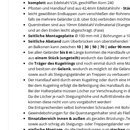
komplett
aus Edelstahl V2A, geschliffen Korn 240
Pfosten und Handlauf sind aus 42,4mm Edelstahlrohr -
Stä
leicht gewölbten Endkappen zum verschließen der Rohrende
falls sie mehrere Geländer (z.B. über Eck) verbinden möcht
Querstreben sind aus 10mm Edelstahl Vollmaterial (Stange
und an den Enden leicht abgeschrägt. (Fase)
Seitliche Montageplatte
Ø 100 mm mit 2 Bohrungen a 1
Seitliche Abstand
zum Überbrücken von überstehenden 
an Balkonen kann zwischen
10 | 30 | 50 | 70 | oder 90 
bei allen Geländer
bis 6 m
Länge kommen die Handläufe u
aus
einem Stück (ungeteilt)
wodurch das Geländer eine hö
die
Träger des Kugelrings
sind noch einmal durch eine 
und besitzen ein
Gelenk
, wodurch es möglich ist die Gelä
sowie auch als Steigungsgeländer an Treppen zu verbauen!
Der Handlauf wird durch einen Kugelring oder durch eine 
Bei dem Kugelring erfolgt die Befestigung des Handlaufs 
Bei der Halterplatte müssen Löcher zur Verschraubung in 
Da die Löcher je nach Steigungshöhe und Auftrittsbreite d
können diese nicht von uns vorgebohrt werden!
Die Entsprechenden selbst bohrenden Schrauben mit Bohrs
Gewindebohrungen für die Querstangenhalter sind als Fli
Einsatzbereich innen & außen
als gerades Brüstungs-,T
sowie auch schräg als Steigungs- oder Treppengeländer v
einfache Montage
, da alle Verbindungen zum
stecken
o