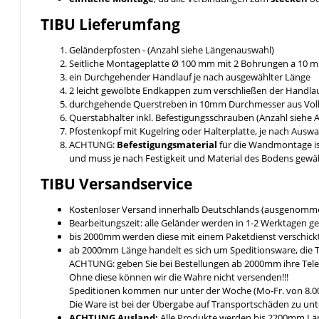
TIBU
Lieferumfang
Geländerpfosten - (Anzahl siehe Längenauswahl)
Seitliche Montageplatte Ø 100 mm mit 2 Bohrungen a 10
ein Durchgehender Handlauf je nach ausgewählter Länge
2 leicht gewölbte Endkappen zum verschließen der Handlau
durchgehende Querstreben in 10mm Durchmesser aus Voll
Querstabhalter inkl. Befestigungsschrauben (Anzahl siehe
Pfostenkopf mit Kugelring oder Halterplatte, je nach Ausw
ACHTUNG:
Befestigungsmaterial
für die Wandmontage i
und muss je nach Festigkeit und Material des Bodens gewä
TIBU
Versandservice
Kostenloser Versand innerhalb Deutschlands (ausgenomme
Bearbeitungszeit: alle Geländer werden in 1-2 Werktagen ge
bis 2000mm werden diese mit einem Paketdienst verschickt 
ab 2000mm Länge handelt es sich um Speditionsware, die T
ACHTUNG: geben Sie bei Bestellungen ab 2000mm ihre Tel
Ohne diese können wir die Wahre nicht versenden!!!
Speditionen kommen nur unter der Woche (Mo-Fr. von 8.00
Die Ware ist bei der Übergabe auf Transportschäden zu unt
ACHTUNG Ausland:
Alle Produkte werden bis 2200mm Läng