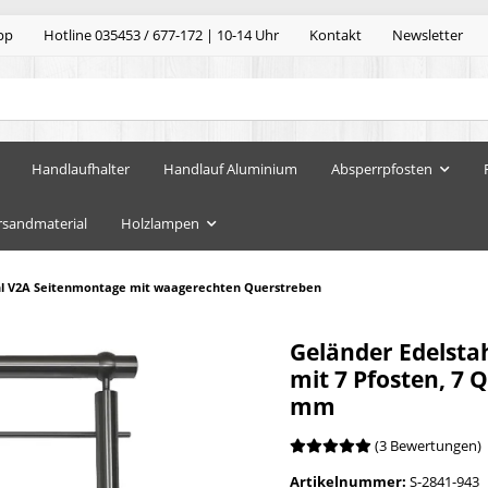
pp
Hotline 035453 / 677-172 | 10-14 Uhr
Kontakt
Newsletter
Handlaufhalter
Handlauf Aluminium
Absperrpfosten
rsandmaterial
Holzlampen
hl V2A Seitenmontage mit waagerechten Querstreben
Geländer Edelsta
mit 7 Pfosten, 7
mm
(3 Bewertungen)
Artikelnummer:
S-2841-943