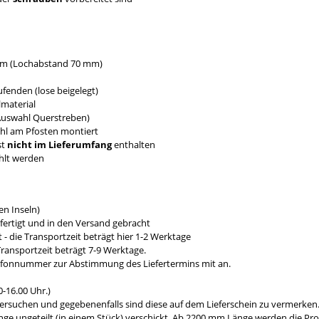
 mm (Lochabstand 70 mm)
fenden (lose beigelegt)
material
 Auswahl Querstreben)
ahl am Pfosten montiert
st
nicht im Lieferumfang
enthalten
hlt werden
n Inseln)
fertigt und in den Versand gebracht
- die Transportzeit beträgt hier 1-2 Werktage
ransportzeit beträgt 7-9 Werktage.
efonnummer zur Abstimmung des Liefertermins mit an.
-16.00 Uhr.)
ersuchen und gegebenenfalls sind diese auf dem Lieferschein zu vermerken
e ungeteilt (in einem Stück) verschickt. Ab 2200 mm Länge werden die Prod