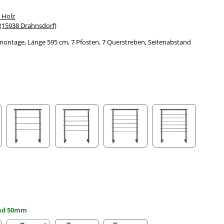
 Holz
15938 Drahnsdorf)
montage, Länge 595 cm, 7 Pfosten, 7 Querstreben, Seitenabstand
streben
3 Querstreben
4 Querstreben
5 Querstreben
6 Querstreben
and 50mm