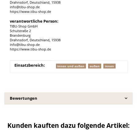
Drahnsdorf, Deutschland, 15938
info@tibu-shop.de
https://www.tibu-shop.de
verantwortliche Person:
TIBU-Shop GmbH
Schulstraße 2
Brandenburg
Drahnsdorf, Deutschland, 15938
info@tibu-shop.de
https://www.tibu-shop.de
Produkteigenschaft
Wert
Einsatzbereich:
innen und außen
außen
innen
Bewertungen
Kunden kauften dazu folgende Artikel: