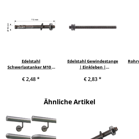
Edelstahl
Edelstahl Gewindestange
Rohrv
Schwerlastanker M10 x
| Einkleben |
90/110mm
spreizdruckfrei M10 x
€ 2,48
*
€ 2,83
*
115mm
Ähnliche Artikel