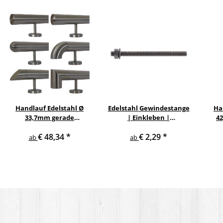
Handlauf Edelstahl Ø
Edelstahl Gewindestange
Ha
33,7mm gerade
| Einkleben |
4
Edelstahlhalter
spreizdruckfrei
€ 48,34
*
€ 2,29
*
ab
ab