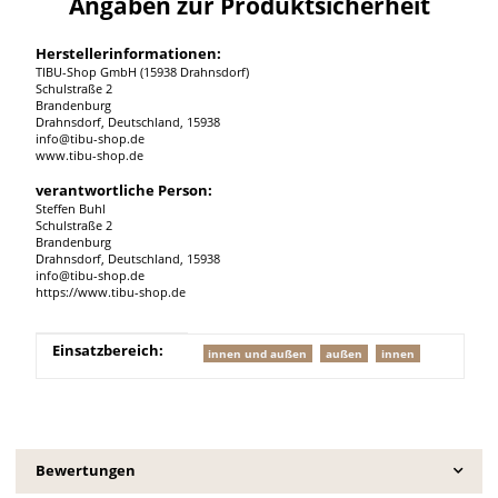
Angaben zur Produktsicherheit
Herstellerinformationen:
TIBU-Shop GmbH (15938 Drahnsdorf)
Schulstraße 2
Brandenburg
Drahnsdorf, Deutschland, 15938
info@tibu-shop.de
www.tibu-shop.de
verantwortliche Person:
Steffen Buhl
Schulstraße 2
Brandenburg
Drahnsdorf, Deutschland, 15938
info@tibu-shop.de
https://www.tibu-shop.de
Produkteigenschaft
Wert
Einsatzbereich:
innen und außen
außen
innen
Bewertungen