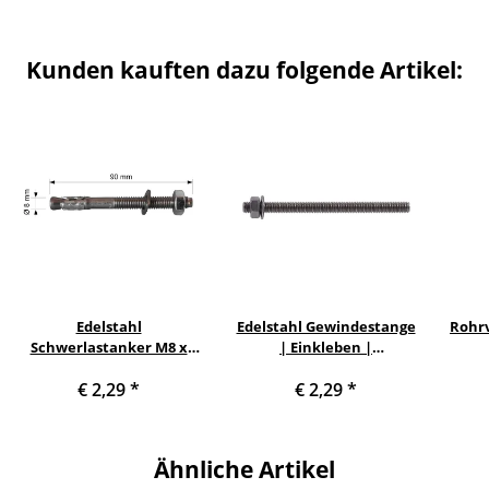
Kunden kauften dazu folgende Artikel:
Edelstahl
Edelstahl Gewindestange
Rohrv
Schwerlastanker M8 x
| Einkleben |
90mm
spreizdruckfrei M8 x
€ 2,29
*
€ 2,29
*
110mm
Ähnliche Artikel