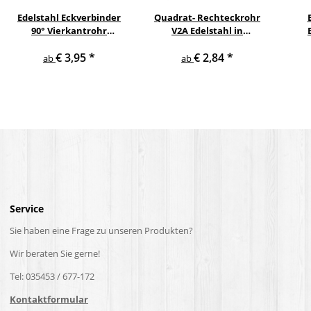
Edelstahl Eckverbinder
Quadrat- Rechteckrohr
90° Vierkantrohr
V2A Edelstahl in
Handlauf Geländer
verschiedenen
Qua
€ 3,95
*
€ 2,84
*
Querschnitten und
ab
ab
Längen bis 6 m am Stück
Service
Sie haben eine Frage zu unseren Produkten?
Wir beraten Sie gerne!
Tel: 035453 / 677-172
Kontaktformular