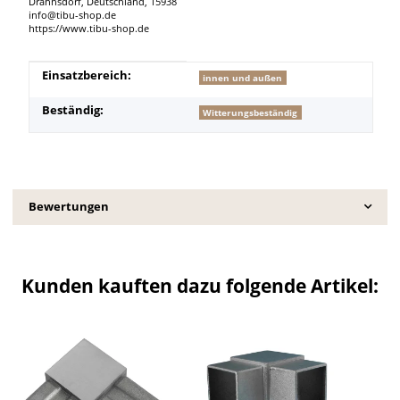
Drahnsdorf, Deutschland, 15938
info@tibu-shop.de
https://www.tibu-shop.de
Produkteigenschaft
Wert
Einsatzbereich:
innen und außen
Beständig:
Witterungsbeständig
Bewertungen
Kunden kauften dazu folgende Artikel: