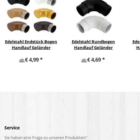
Edelstahl Endstück Bogen
Edelstahl Rundbogen
Ede
Handlauf Geländer
Handlauf Geländer
H
€ 4,99
*
€ 4,69
*
ab
ab
Service
Sie haben eine Frage zu unseren Produkten?