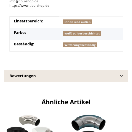
info@tibu-shop.de
https://www.tibu-shop.de
Produkteigenschaft
Wert
Einsatzbereich:
innen und außen
Farbe:
weiß pulverbeschichtet
Beständig:
Witterungsbeständig
Bewertungen
Ähnliche Artikel