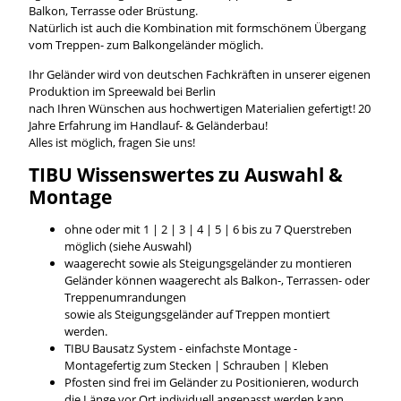
Balkon, Terrasse oder Brüstung.
Natürlich ist auch die Kombination mit formschönem Übergang
vom Treppen- zum Balkongeländer möglich.
Ihr Geländer wird von deutschen Fachkräften in unserer eigenen
Produktion im Spreewald bei Berlin
nach Ihren Wünschen aus hochwertigen Materialien gefertigt! 20
Jahre Erfahrung im Handlauf- & Geländerbau!
Alles ist möglich, fragen Sie uns!
TIBU
Wissenswertes
zu Auswahl &
Montage
ohne oder mit 1 | 2 | 3 | 4 | 5 | 6 bis zu 7 Querstreben
möglich (siehe Auswahl)
waagerecht sowie als Steigungsgeländer zu montieren
Geländer können waagerecht als Balkon-, Terrassen- oder
Treppenumrandungen
sowie als Steigungsgeländer auf Treppen montiert
werden.
TIBU Bausatz System - einfachste Montage -
Montagefertig zum Stecken | Schrauben | Kleben
Pfosten sind frei im Geländer zu Positionieren, wodurch
die Länge vor Ort individuell angepasst werden kann