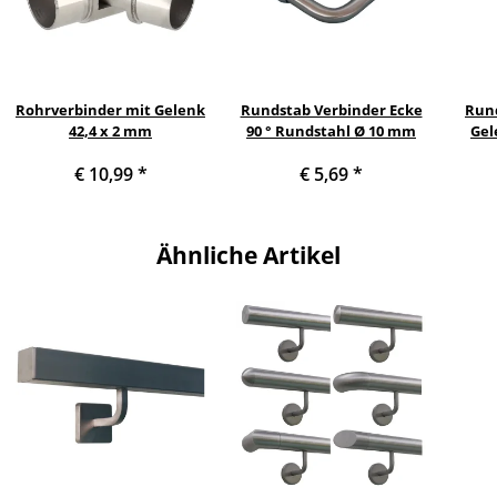
Rohrverbinder mit Gelenk
Rundstab Verbinder Ecke
Rund
42,4 x 2 mm
90 ° Rundstahl Ø 10 mm
Gel
€ 10,99
*
€ 5,69
*
Ähnliche Artikel