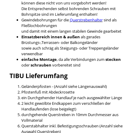
können diese nicht von uns vorgebohrt werden!
Die Entsprechenden selbst bohrenden Schrauben mit
Bohrspitze sind im Lieferumfang enthalten!
Gewindebohrungen für die
Querstrebenhalter
sind als
Fließlochbohrungen
und damit mit einem langen stabilen Gewinde gearbeitet
Einsatzbereich innen & außen
als gerades
Brüstungs-,Terrassen- oder Balkongeländer
sowie auch schräg als Steigungs- oder Treppengeländer
verwendbar
einfache Montage
, da alle Verbindungen zum
stecken
oder
schrauben
vorbereitet sind
TIBU
Lieferumfang
Geländerpfosten - (Anzahl siehe Längenauswahl)
Pfostenfuß mit Abdeckrosette
ein Durchgehender Handlauf je nach ausgewählter Länge
2 leicht gewölbte Endkappen zum verschließen der
Handlaufenden (lose beigelegt)
durchgehende Querstreben in 10mm Durchmesser aus
Vollmaterial
Querstabhalter inkl. Befestigungsschrauben (Anzahl siehe
Auswahl Querstreben)