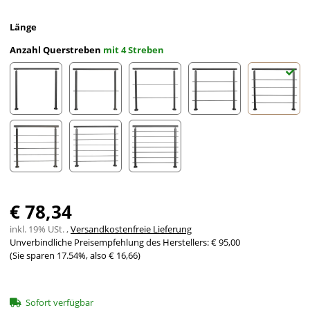
Länge
Anzahl Querstreben
mit 4 Streben
ohne Streben
mit 1 Strebe
mit 2 Streben
mit 3 Streben
mit 4 St
mit 5 Streben
mit 6 Streben
mit 7 Streben
€ 78,34
inkl. 19% USt. ,
Versandkostenfreie Lieferung
Unverbindliche Preisempfehlung des Herstellers
:
€ 95,00
(Sie sparen
17.54%
, also
€ 16,66
)
Sofort verfügbar