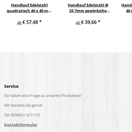
Handlauf Edelstahl
Handlauf Edelstahl Ø
Handl
quadratisch 40 x 40 mm
33,7mm gewinkelte
40
gewinkelte quadratische
Edelstahlhalter
Eic
€ 57,48
*
€ 39,66
*
Edelstahlhalter
V2
ab
ab
Service
Sie haben eine Frage zu unseren Produkten?
Wir beraten Sie gerne!
Tel: 035453 / 677-172
Kontaktformular