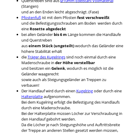
Querstreben sind aus
Ø10mm Edelstahl Vollmaterial
(Stangen)
und an den Enden leicht abgeschrägt. (Fase)
Pfostenfuß
ist mit dem Pfosten
fest verschweißt
und die Befestigungsschrauben am Boden werden durch
eine
Rosette abgedeckt
bei allen Geländer
bis 6 m
Länge kommen die Handläufe
und Querstreben
aus
einem Stück (ungeteilt)
wodurch das Geländer eine
höhere Stabilität erhält
die
Träger des Kugelrings
sind noch einmal durch eine
Madenschraube in
der Höhe verstellbar
und besitzen ein
Gelenk
, wodurch es möglich ist die
Geländer waagerecht
sowie auch als Steigungsgeländer an Treppen zu
verbauen!
Der Handlauf wird durch einen
Kugelring
oder durch eine
Halterplatte
aufgenommen.
Bei dem Kugelring erfolgt die Befestigung des Handlaufs
durch eine Madenschraube.
Bei der Halterplatte müssen Löcher zur Verschraubung in
den Handlauf gebohrt werden.
Da die Löcher je nach Steigungshöhe und Auftrittsbreite
der Treppe an anderen Stellen gesetzt werden müssen,