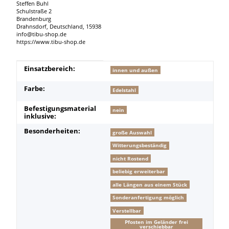
Steffen Buhl
Schulstraße 2
Brandenburg
Drahnsdorf, Deutschland, 15938
info@tibu-shop.de
https://www.tibu-shop.de
Produkteigenschaft
Wert
Einsatzbereich:
innen und außen
Farbe:
Edelstahl
Befestigungsmaterial
nein
inklusive:
Besonderheiten:
große Auswahl
Witterungsbeständig
nicht Rostend
beliebig erweiterbar
alle Längen aus einem Stück
Sonderanfertigung möglich
Verstellbar
Pfosten im Geländer frei
verschiebbar