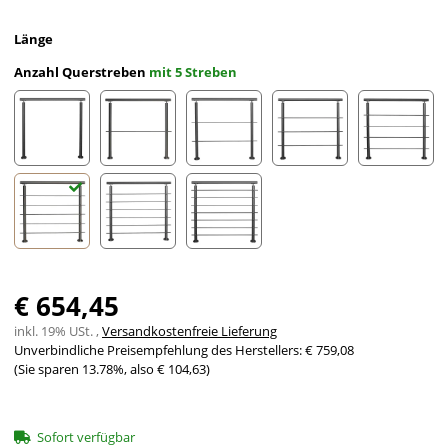
Länge
Anzahl Querstreben
mit 5 Streben
ohne Streben
mit 1 Strebe
mit 2 Streben
mit 3 Streben
mit 4 St
mit 5 Streben
mit 6 Streben
mit 7 Streben
€ 654,45
inkl. 19% USt. ,
Versandkostenfreie Lieferung
Unverbindliche Preisempfehlung des Herstellers
:
€ 759,08
(Sie sparen
13.78%
, also
€ 104,63
)
Sofort verfügbar