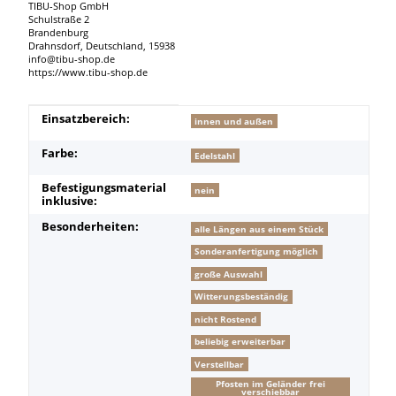
TIBU-Shop GmbH
Schulstraße 2
Brandenburg
Drahnsdorf, Deutschland, 15938
info@tibu-shop.de
https://www.tibu-shop.de
Produkteigenschaft
Wert
Einsatzbereich:
innen und außen
Farbe:
Edelstahl
Befestigungsmaterial
nein
inklusive:
Besonderheiten:
alle Längen aus einem Stück
Sonderanfertigung möglich
große Auswahl
Witterungsbeständig
nicht Rostend
beliebig erweiterbar
Verstellbar
Pfosten im Geländer frei
verschiebbar