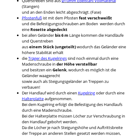
Querstreben sind aus
Ø10mm Edelstahl Vollmaterial
(Stangen)
und an den Enden leicht abgeschrägt. (Fase)
Pfostenfuß
ist mit dem Pfosten
fest verschweißt
und die Befestigungsschrauben am Boden werden durch
eine
Rosette abgedeckt
bei allen Geländer
bis 6 m
Länge kommen die Handläufe
und Querstreben
aus
einem Stück (ungeteilt)
wodurch das Geländer eine
höhere Stabilität erhält
die
Träger des Kugelrings
sind noch einmal durch eine
Madenschraube in
der Höhe verstellbar
und besitzen ein
Gelenk
, wodurch es möglich ist die
Geländer waagerecht
sowie auch als Steigungsgeländer an Treppen zu
verbauen!
Der Handlauf wird durch einen
Kugelring
oder durch eine
Halterplatte
aufgenommen.
Bei dem Kugelring erfolgt die Befestigung des Handlaufs
durch eine Madenschraube.
Bei der Halterplatte müssen Löcher zur Verschraubung in
den Handlauf gebohrt werden.
Da die Löcher je nach Steigungshöhe und Auftrittsbreite
der Treppe an anderen Stellen gesetzt werden müssen,