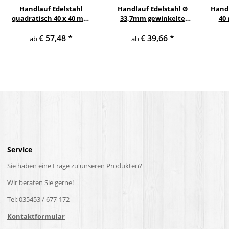
Handlauf Edelstahl
Handlauf Edelstahl Ø
Handl
quadratisch 40 x 40 mm
33,7mm gewinkelte
40
gewinkelte quadratische
Edelstahlhalter
Eic
€ 57,48
*
€ 39,66
*
Edelstahlhalter
V2
ab
ab
Service
Sie haben eine Frage zu unseren Produkten?
Wir beraten Sie gerne!
Tel: 035453 / 677-172
Kontaktformular