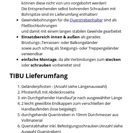
können diese nicht von uns vorgebohrt werden!
Die Entsprechenden selbst bohrenden Schrauben mit
Bohrspitze sind im Lieferumfang enthalten!
Gewindebohrungen für die
Querstrebenhalter
sind als
Fließlochbohrungen
und damit mit einem langen stabilen Gewinde gearbeitet
Einsatzbereich innen & außen
als gerades
Brüstungs-,Terrassen- oder Balkongeländer
sowie auch schräg als Steigungs- oder Treppengeländer
verwendbar
einfache Montage
, da alle Verbindungen zum
stecken
oder
schrauben
vorbereitet sind
TIBU
Lieferumfang
Geländerpfosten - (Anzahl siehe Längenauswahl)
Pfostenfuß mit Abdeckrosette
ein Durchgehender Handlauf je nach ausgewählter Länge
2 leicht gewölbte Endkappen zum verschließen der
Handlaufenden (lose beigelegt)
durchgehende Querstreben in 10mm Durchmesser aus
Vollmaterial
Querstabhalter inkl. Befestigungsschrauben (Anzahl siehe
Auswahl Querstreben)