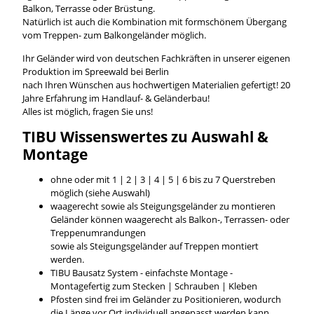
Balkon, Terrasse oder Brüstung.
Natürlich ist auch die Kombination mit formschönem Übergang
vom Treppen- zum Balkongeländer möglich.
Ihr Geländer wird von deutschen Fachkräften in unserer eigenen
Produktion im Spreewald bei Berlin
nach Ihren Wünschen aus hochwertigen Materialien gefertigt! 20
Jahre Erfahrung im Handlauf- & Geländerbau!
Alles ist möglich, fragen Sie uns!
TIBU
Wissenswertes
zu Auswahl &
Montage
ohne oder mit 1 | 2 | 3 | 4 | 5 | 6 bis zu 7 Querstreben
möglich (siehe Auswahl)
waagerecht sowie als Steigungsgeländer zu montieren
Geländer können waagerecht als Balkon-, Terrassen- oder
Treppenumrandungen
sowie als Steigungsgeländer auf Treppen montiert
werden.
TIBU Bausatz System - einfachste Montage -
Montagefertig zum Stecken | Schrauben | Kleben
Pfosten sind frei im Geländer zu Positionieren, wodurch
die Länge vor Ort individuell angepasst werden kann