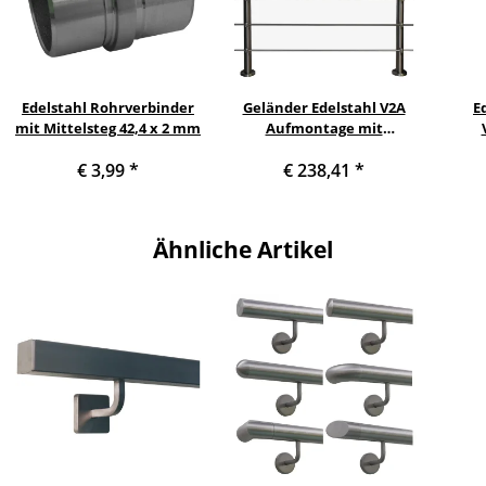
Edelstahl Rohrverbinder
Geländer Edelstahl V2A
E
mit Mittelsteg 42,4 x 2 mm
Aufmontage mit
waagerechten
Han
€ 3,99
*
€ 238,41
*
Querstreben, Variante:
mit 5 Streben, 120 cm mit
Q
2 Pfosten
Ähnliche Artikel