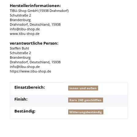
Herstellerinformationen:
TIBU-Shop GmbH (15938 Drahnsdorf)
Schulstraße 2
Brandenburg
Drahnsdorf, Deutschland, 15938
info@tibu-shop.de
www.tibu-shop.de
verantwortliche Person:
Steffen Buhl
Schulstraße 2
Brandenburg
Drahnsdorf, Deutschland, 15938
info@tibu-shop.de
https://www.tibu-shop.de
Produkteigenschaft
Wert
Einsatzbereich:
innen und außen
Finish:
Korn 240 geschliffen
Beständig:
Witterungsbeständig