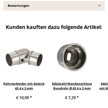
Bewertungen
Kunden kauften dazu folgende Artikel:
Rohrverbinder mit Gelenk
Edelstahl Wandanschluss
Edel
42,4 x 2 mm
Rundrohr Ø 42,4 x 2 mm
mit M
€ 10,99
*
€ 7,29
*