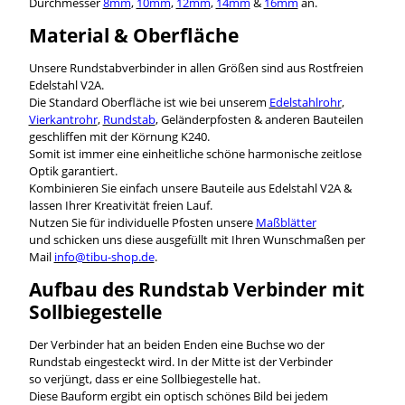
Durchmesser
8mm
,
10mm
,
12mm
,
14mm
&
16mm
an.
Material & Oberfläche
Unsere Rundstabverbinder in allen Größen sind aus Rostfreien
Edelstahl V2A.
Die Standard Oberfläche ist wie bei unserem
Edelstahlrohr
,
Vierkantrohr
,
Rundstab
, Geländerpfosten & anderen Bauteilen
geschliffen mit der Körnung K240.
Somit ist immer eine einheitliche schöne harmonische zeitlose
Optik garantiert.
Kombinieren Sie einfach unsere Bauteile aus Edelstahl V2A &
lassen Ihrer Kreativität freien Lauf.
Nutzen Sie für individuelle Pfosten unsere
Maßblätter
und schicken uns diese ausgefüllt mit Ihren Wunschmaßen per
Mail
info@tibu-shop.de
.
Aufbau des Rundstab Verbinder mit
Sollbiegestelle
Der Verbinder hat an beiden Enden eine Buchse wo der
Rundstab eingesteckt wird. In der Mitte ist der Verbinder
so verjüngt, dass er eine Sollbiegestelle hat.
Diese Bauform ergibt ein optisch schönes Bild bei jedem