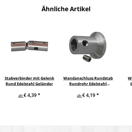
Ähnliche Artikel
Stabverbinder mit Gelenk
Wandanschluss Rundstab
W
Rund Edelstahl Geländer
Rundrohr Edelstahl
Geländer
R
€ 4,39
*
€ 4,19
*
ab
ab