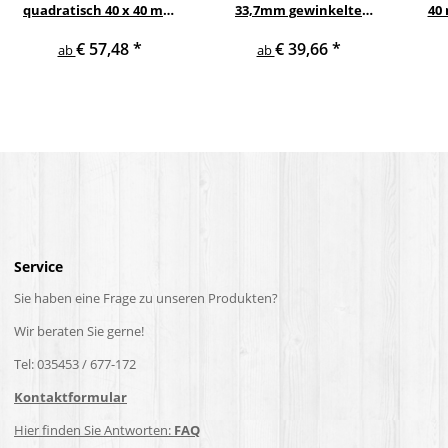
quadratisch 40 x 40 mm
33,7mm gewinkelte
40
gewinkelte quadratische
Edelstahlhalter
Eic
€ 57,48
*
€ 39,66
*
Edelstahlhalter
V2
ab
ab
Service
Sie haben eine Frage zu unseren Produkten?
Wir beraten Sie gerne!
Tel: 035453 / 677-172
Kontaktformular
Hier finden Sie Antworten:
FAQ