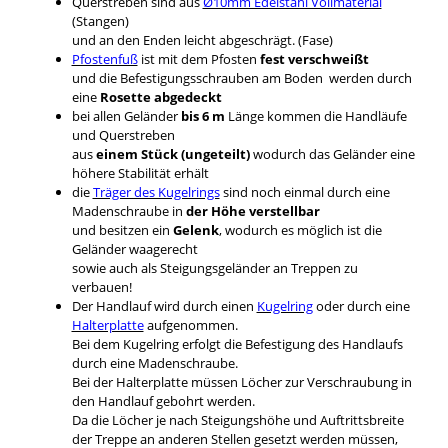
Querstreben sind aus
Ø10mm Edelstahl Vollmaterial
(Stangen)
und an den Enden leicht abgeschrägt. (Fase)
Pfostenfuß
ist mit dem Pfosten
fest verschweißt
und die Befestigungsschrauben am Boden werden durch
eine
Rosette abgedeckt
bei allen Geländer
bis 6 m
Länge kommen die Handläufe
und Querstreben
aus
einem Stück (ungeteilt)
wodurch das Geländer eine
höhere Stabilität erhält
die
Träger des Kugelrings
sind noch einmal durch eine
Madenschraube in
der Höhe verstellbar
und besitzen ein
Gelenk
, wodurch es möglich ist die
Geländer waagerecht
sowie auch als Steigungsgeländer an Treppen zu
verbauen!
Der Handlauf wird durch einen
Kugelring
oder durch eine
Halterplatte
aufgenommen.
Bei dem Kugelring erfolgt die Befestigung des Handlaufs
durch eine Madenschraube.
Bei der Halterplatte müssen Löcher zur Verschraubung in
den Handlauf gebohrt werden.
Da die Löcher je nach Steigungshöhe und Auftrittsbreite
der Treppe an anderen Stellen gesetzt werden müssen,