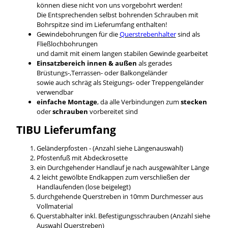
können diese nicht von uns vorgebohrt werden!
Die Entsprechenden selbst bohrenden Schrauben mit
Bohrspitze sind im Lieferumfang enthalten!
Gewindebohrungen für die
Querstrebenhalter
sind als
Fließlochbohrungen
und damit mit einem langen stabilen Gewinde gearbeitet
Einsatzbereich innen & außen
als gerades
Brüstungs-,Terrassen- oder Balkongeländer
sowie auch schräg als Steigungs- oder Treppengeländer
verwendbar
einfache Montage
, da alle Verbindungen zum
stecken
oder
schrauben
vorbereitet sind
TIBU
Lieferumfang
Geländerpfosten - (Anzahl siehe Längenauswahl)
Pfostenfuß mit Abdeckrosette
ein Durchgehender Handlauf je nach ausgewählter Länge
2 leicht gewölbte Endkappen zum verschließen der
Handlaufenden (lose beigelegt)
durchgehende Querstreben in 10mm Durchmesser aus
Vollmaterial
Querstabhalter inkl. Befestigungsschrauben (Anzahl siehe
Auswahl Querstreben)