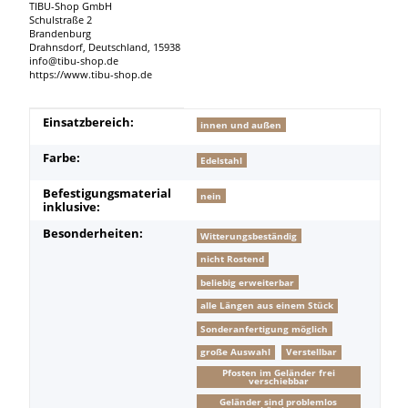
TIBU-Shop GmbH
Schulstraße 2
Brandenburg
Drahnsdorf, Deutschland, 15938
info@tibu-shop.de
https://www.tibu-shop.de
Produkteigenschaft
Wert
Einsatzbereich:
innen und außen
Farbe:
Edelstahl
Befestigungsmaterial
nein
inklusive:
Besonderheiten:
Witterungsbeständig
nicht Rostend
beliebig erweiterbar
alle Längen aus einem Stück
Sonderanfertigung möglich
große Auswahl
Verstellbar
Pfosten im Geländer frei
verschiebbar
Geländer sind problemlos