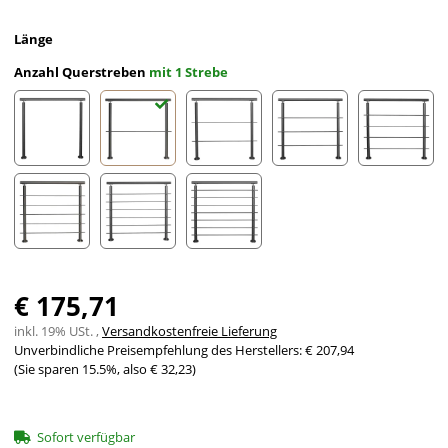
Länge
Anzahl Querstreben
mit 1 Strebe
ohne Streben
mit 1 Strebe
mit 2 Streben
mit 3 Streben
mit 4 St
mit 5 Streben
mit 6 Streben
mit 7 Streben
€ 175,71
inkl. 19% USt. ,
Versandkostenfreie Lieferung
Unverbindliche Preisempfehlung des Herstellers
:
€ 207,94
(Sie sparen
15.5%
, also
€ 32,23
)
Sofort verfügbar