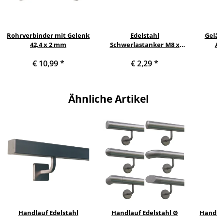
Rohrverbinder mit Gelenk
Edelstahl
Gel
42,4 x 2 mm
Schwerlastanker M8 x
90mm
€ 10,99
*
€ 2,29
*
Que
mit
Ähnliche Artikel
Handlauf Edelstahl
Handlauf Edelstahl Ø
Handl