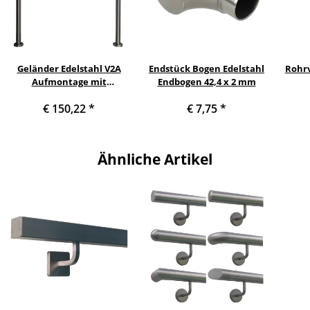
Geländer Edelstahl V2A
Endstück Bogen Edelstahl
Rohrv
Aufmontage mit
Endbogen 42,4 x 2 mm
waagerechten
€ 150,22
*
€ 7,75
*
Querstreben, Variante:
mit 1 Strebe, 80 cm mit 2
Pfosten
Ähnliche Artikel