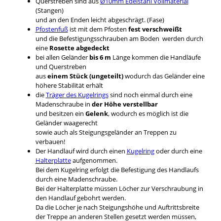
Querstreben sind aus
Ø10mm Edelstahl Vollmaterial
(Stangen)
und an den Enden leicht abgeschrägt. (Fase)
Pfostenfuß
ist mit dem Pfosten
fest verschweißt
und die Befestigungsschrauben am Boden werden durch
eine
Rosette abgedeckt
bei allen Geländer
bis 6 m
Länge kommen die Handläufe
und Querstreben
aus
einem Stück (ungeteilt)
wodurch das Geländer eine
höhere Stabilität erhält
die
Träger des Kugelrings
sind noch einmal durch eine
Madenschraube in
der Höhe verstellbar
und besitzen ein
Gelenk
, wodurch es möglich ist die
Geländer waagerecht
sowie auch als Steigungsgeländer an Treppen zu
verbauen!
Der Handlauf wird durch einen
Kugelring
oder durch eine
Halterplatte
aufgenommen.
Bei dem Kugelring erfolgt die Befestigung des Handlaufs
durch eine Madenschraube.
Bei der Halterplatte müssen Löcher zur Verschraubung in
den Handlauf gebohrt werden.
Da die Löcher je nach Steigungshöhe und Auftrittsbreite
der Treppe an anderen Stellen gesetzt werden müssen,