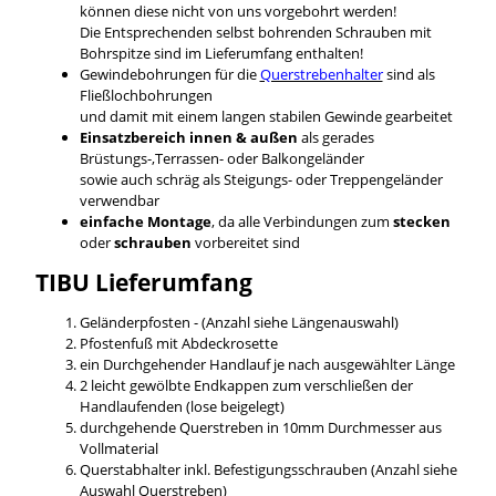
können diese nicht von uns vorgebohrt werden!
Die Entsprechenden selbst bohrenden Schrauben mit
Bohrspitze sind im Lieferumfang enthalten!
Gewindebohrungen für die
Querstrebenhalter
sind als
Fließlochbohrungen
und damit mit einem langen stabilen Gewinde gearbeitet
Einsatzbereich innen & außen
als gerades
Brüstungs-,Terrassen- oder Balkongeländer
sowie auch schräg als Steigungs- oder Treppengeländer
verwendbar
einfache Montage
, da alle Verbindungen zum
stecken
oder
schrauben
vorbereitet sind
TIBU
Lieferumfang
Geländerpfosten - (Anzahl siehe Längenauswahl)
Pfostenfuß mit Abdeckrosette
ein Durchgehender Handlauf je nach ausgewählter Länge
2 leicht gewölbte Endkappen zum verschließen der
Handlaufenden (lose beigelegt)
durchgehende Querstreben in 10mm Durchmesser aus
Vollmaterial
Querstabhalter inkl. Befestigungsschrauben (Anzahl siehe
Auswahl Querstreben)