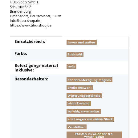
TIBU-Shop GmbH
Schulstraße 2
Brandenburg
Drahnsdorf, Deutschland, 15938
info@tibu-shop.de
https://www.tibu-shop.de
Produkteigenschaft
Wert
Einsatzbereich:
innen und außen
Farbe:
Edelstahl
Befestigungsmaterial
nein
inklusive:
Besonderheiten:
Sonderanfertigung möglich
große Auswahl
Witterungsbeständig
nicht Rostend
beliebig erweiterbar
alle Längen aus einem Stück
Verstellbar
Pfosten im Geländer frei
verschiebbar