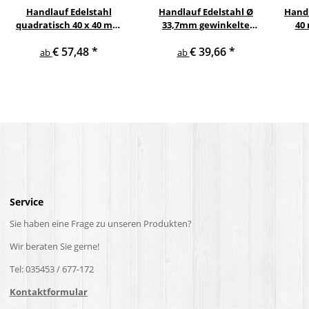
Handlauf Edelstahl
Handlauf Edelstahl Ø
Handl
quadratisch 40 x 40 mm
33,7mm gewinkelte
40
gewinkelte quadratische
Edelstahlhalter
Eic
€ 57,48
*
€ 39,66
*
Edelstahlhalter
V2
ab
ab
Service
Sie haben eine Frage zu unseren Produkten?
Wir beraten Sie gerne!
Tel: 035453 / 677-172
Kontaktformular