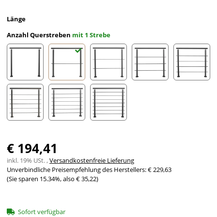
Länge
Anzahl Querstreben
mit 1 Strebe
ohne Streben
mit 1 Strebe
mit 2 Streben
mit 3 Streben
mit 4 St
mit 5 Streben
mit 6 Streben
mit 7 Streben
€ 194,41
inkl. 19% USt. ,
Versandkostenfreie Lieferung
Unverbindliche Preisempfehlung des Herstellers
:
€ 229,63
(Sie sparen
15.34%
, also
€ 35,22
)
Sofort verfügbar