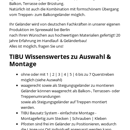
Balkon, Terrasse oder Brüstung.
Natürlich ist auch die Kombination mit formschönem Übergang
vom Treppen- zum Balkongeländer möglich.
Ihr Geländer wird von deutschen Fachkräften in unserer eigenen
Produktion im Spreewald bei Berlin
nach Ihren Wünschen aus hochwertigen Materialien gefertigt! 20
Jahre Erfahrung im Handlauf- & Geländerbau!
Alles ist möglich, fragen Sie uns!
TIBU
Wissenswertes
zu Auswahl &
Montage
ohne oder mit 1 | 2 | 3 | 4 | 5 | 6 bis zu 7 Querstreben
möglich (siehe Auswahl)
waagerecht sowie als Steigungsgeländer zu montieren
Geländer können waagerecht als Balkon-, Terrassen- oder
Treppenumrandungen
sowie als Steigungsgeländer auf Treppen montiert
werden.
TIBU Bausatz System - einfachste Montage -
Montagefertig zum Stecken | Schrauben | Kleben
Pfosten sind frei im Geländer zu Positionieren, wodurch
die Länge vor Ort individuell angepasst werden kann