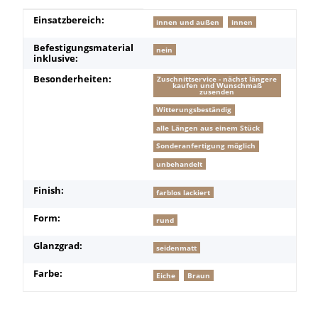
Produkteigenschaft
Wert
Einsatzbereich:
innen und außen
innen
Befestigungsmaterial
nein
inklusive:
Besonderheiten:
Zuschnittservice - nächst längere
kaufen und Wunschmaß
zusenden
Witterungsbeständig
alle Längen aus einem Stück
Sonderanfertigung möglich
unbehandelt
Finish:
farblos lackiert
Form:
rund
Glanzgrad:
seidenmatt
Farbe:
Eiche
Braun