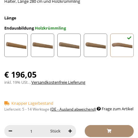
Halter, Länge 280 cm und Holzkrümmling
Länge
Endausbildung
Holzkrümmling
gekappt (sägerau)
gefast
Radius gefräst
Halbkugel gefräst
Holzkrü
€ 196,05
inkl. 19% USt. ,
Versandkostenfreie Lieferung
Knapper Lagerbestand
Frage zum Artikel
Lieferzeit:
5 - 14 Werktage
(DE - Ausland abweichend)
Stück