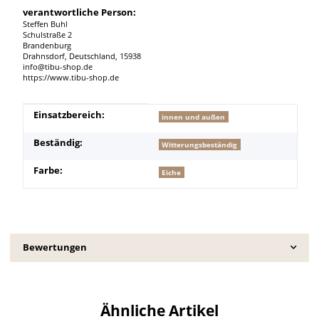
verantwortliche Person:
Steffen Buhl
Schulstraße 2
Brandenburg
Drahnsdorf, Deutschland, 15938
info@tibu-shop.de
https://www.tibu-shop.de
Produkteigenschaft
Wert
Einsatzbereich:
innen und außen
Beständig:
Witterungsbeständig
Farbe:
Eiche
Bewertungen
Ähnliche Artikel