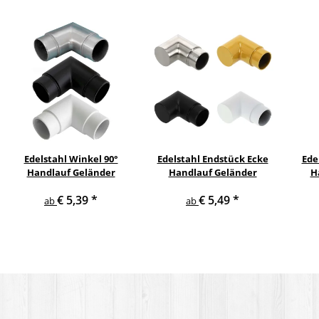
Edelstahl Winkel 90°
Edelstahl Endstück Ecke
Ede
Handlauf Geländer
Handlauf Geländer
H
€ 5,39
*
€ 5,49
*
ab
ab