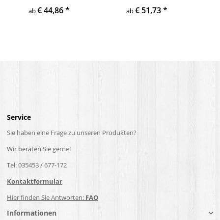
pulverbeschichtet mit
pulverbeschichtet mit
ger
€ 44,86
*
€ 51,73
*
gewinkelte Edelstahl
gewinkelte anthrazit
ab
ab
Halter
Edelstahlhalter
Service
Sie haben eine Frage zu unseren Produkten?
Wir beraten Sie gerne!
Tel: 035453 / 677-172
Kontaktformular
Hier finden Sie Antworten:
FAQ
Informationen