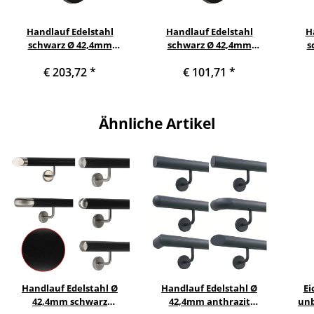
Handlauf Edelstahl
Handlauf Edelstahl
H
schwarz Ø 42,4mm
schwarz Ø 42,4mm
s
gewinkelte
gewinkelte
€ 203,72
*
€ 101,71
*
Edelstahlhalter, Länge 300
Edelstahlhalter, Länge 180
Edels
cm mit 4 schwarze Halter
cm mit 2 schwarze Halter
cm m
und schwarze gerade
und schwarze gerade
un
Kappe
Kappe
Ähnliche Artikel
Handlauf Edelstahl Ø
Handlauf Edelstahl Ø
Ei
42,4mm schwarz
42,4mm anthrazit
unb