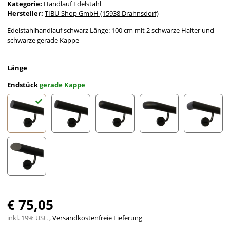
Kategorie:
Handlauf Edelstahl
Hersteller:
TIBU-Shop GmbH (15938 Drahnsdorf)
Edelstahlhandlauf schwarz Länge: 100 cm mit 2 schwarze Halter und
schwarze gerade Kappe
Länge
Endstück
gerade Kappe
gerade Kappe
leicht gewölbte Kappe
halbrunde Kappe
Bogen zur Wand
Ecke zu
schräges Endstück
€ 75,05
inkl. 19% USt. ,
Versandkostenfreie Lieferung