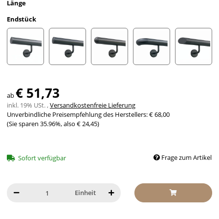
Länge
Endstück
gerade Kappe
leicht gewölbte Kappe
halbrunde Kappe
Bogen zur Wand
schräges
€ 51,73
ab
inkl. 19% USt. ,
Versandkostenfreie Lieferung
Unverbindliche Preisempfehlung des Herstellers
:
€ 68,00
(Sie sparen
35.96%
, also
€ 24,45
)
Frage zum Artikel
Sofort verfügbar
Einheit