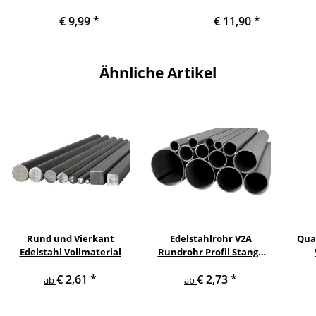
Sekundenkleber
Anthrazit
€ 9,99
*
€ 11,90
*
Ähnliche Artikel
Rund und Vierkant
Edelstahlrohr V2A
Qua
Edelstahl Vollmaterial
Rundrohr Profil Stange
V2A in verschiedenen
€ 2,61
*
€ 2,73
*
Durchmessern
Q
ab
ab
Läng