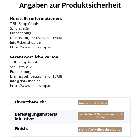
Angaben zur Produktsicherheit
Herstellerinformationen:
TIBU-Shop GmbH
Schulstraße
Brandenburg
Drahnsdorf, Deutschland, 15938
info@tibu-shop.de
https://www.tibu-shop.de
verantwortliche Person:
TIBU-Shop GmbH
Schulstraße 2
Brandenburg
Drahnsdorf, Deutschland, 15938
info@tibu-shop.de
https://www.tibu-shop.de
Produkteigenschaft
Wert
Einsatzbereich:
innen und außen
Befestigungsmaterial
je Halter 2 Schrauben und
Dübel
inklusive:
Finish:
siehe Artikelbeschreibung