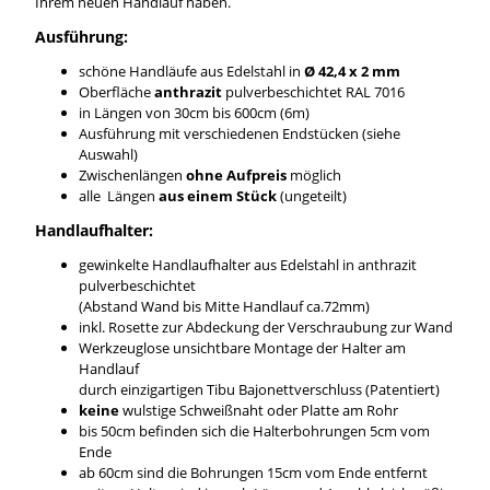
Ihrem neuen Handlauf haben.
Ausführung:
schöne Handläufe aus Edelstahl in
Ø 42,4 x 2 mm
Oberfläche
anthrazit
pulverbeschichtet RAL 7016
in Längen von 30cm bis 600cm (6m)
Ausführung mit verschiedenen Endstücken (siehe
Auswahl)
Zwischenlängen
ohne Aufpreis
möglich
alle Längen
aus einem Stück
(ungeteilt)
Handlaufhalter:
gewinkelte Handlaufhalter aus Edelstahl in anthrazit
pulverbeschichtet
(Abstand Wand bis Mitte Handlauf ca.72mm)
inkl. Rosette zur Abdeckung der Verschraubung zur Wand
Werkzeuglose unsichtbare Montage der Halter am
Handlauf
durch einzigartigen Tibu Bajonettverschluss (Patentiert)
keine
wulstige Schweißnaht oder Platte am Rohr
bis 50cm befinden sich die Halterbohrungen 5cm vom
Ende
ab 60cm sind die Bohrungen 15cm vom Ende entfernt