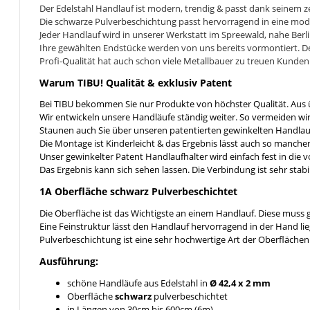
Der Edelstahl Handlauf ist modern, trendig & passt dank seinem zeit
Die schwarze Pulverbeschichtung passt hervorragend in eine mod
Jeder Handlauf wird in unserer Werkstatt im Spreewald, nahe Berl
Ihre gewählten Endstücke werden von uns bereits vormontiert. De
Profi-Qualität hat auch schon viele Metallbauer zu treuen Kunden
Warum TIBU! Qualität & exklusiv Patent
Bei TIBU bekommen Sie nur Produkte von höchster Qualität. Aus
Wir entwickeln unsere Handläufe ständig weiter. So vermeiden w
Staunen auch Sie über unseren patentierten gewinkelten Handlauf
Die Montage ist Kinderleicht & das Ergebnis lässt auch so manc
Unser gewinkelter Patent Handlaufhalter wird einfach fest in die
Das Ergebnis kann sich sehen lassen. Die Verbindung ist sehr stab
1A Oberfläche schwarz Pulverbeschichtet
Die Oberfläche ist das Wichtigste an einem Handlauf. Diese muss g
Eine Feinstruktur lässt den Handlauf hervorragend in der Hand li
Pulverbeschichtung ist eine sehr hochwertige Art der Oberfläch
Ausführung:
schöne Handläufe aus Edelstahl in
Ø 42,4 x 2 mm
Oberfläche
schwarz
pulverbeschichtet
in Längen von 30cm bis 600cm (6m)