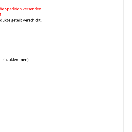
die Spedition versenden
!
ukte geteilt verschickt.
er einzuklemmen)