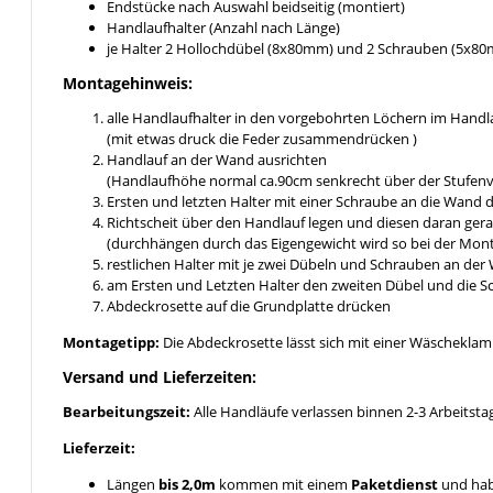
Endstücke nach Auswahl beidseitig (montiert)
Handlaufhalter (Anzahl nach Länge)
je Halter 2 Hollochdübel (8x80mm) und 2 Schrauben (5x8
Montagehinweis:
alle Handlaufhalter in den vorgebohrten Löchern im Hand
(mit etwas druck die Feder zusammendrücken )
Handlauf an der Wand ausrichten
(Handlaufhöhe normal ca.90cm senkrecht über der Stufen
Ersten und letzten Halter mit einer Schraube an die Wand 
Richtscheit über den Handlauf legen und diesen daran ger
(durchhängen durch das Eigengewicht wird so bei der Mon
restlichen Halter mit je zwei Dübeln und Schrauben an der
am Ersten und Letzten Halter den zweiten Dübel und die 
Abdeckrosette auf die Grundplatte drücken
Montagetipp:
Die Abdeckrosette lässt sich mit einer Wäschekla
Versand und Lieferzeiten:
Bearbeitungszeit:
Alle Handläufe verlassen binnen 2-3 Arbeitsta
Lieferzeit:
Längen
bis 2,0m
kommen mit einem
Paketdienst
und hab