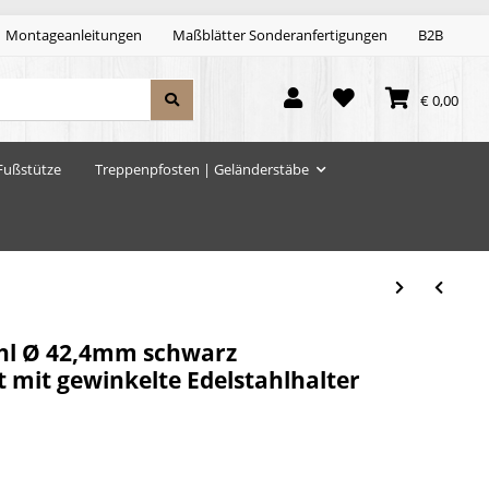
Montageanleitungen
Maßblätter Sonderanfertigungen
B2B
€ 0,00
Fußstütze
Treppenpfosten | Geländerstäbe
ahl Ø 42,4mm schwarz
 mit gewinkelte Edelstahlhalter