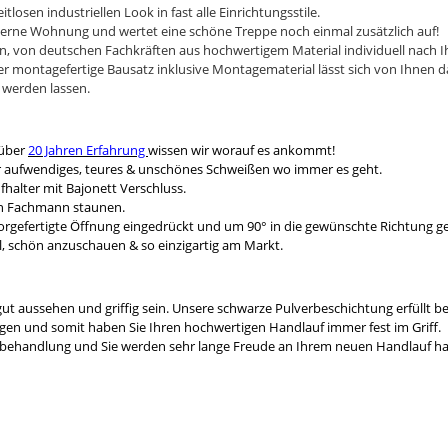
losen industriellen Look in fast alle Einrichtungsstile.
erne Wohnung und wertet eine schöne Treppe noch einmal zusätzlich auf!
in, von deutschen Fachkräften aus hochwertigem Material individuell nach 
r montagefertige Bausatz inklusive Montagematerial lässt sich von Ihnen d
 werden lassen.
 über
20 Jahren Erfahrung
wissen wir worauf es ankommt!
ir aufwendiges, teures & unschönes Schweißen wo immer es geht.
halter mit Bajonett Verschluss.
hen Fachmann staunen.
 vorgefertigte Öffnung eingedrückt und um 90° in die gewünschte Richtung g
il, schön anzuschauen & so einzigartig am Markt.
ut aussehen und griffig sein. Unsere schwarze Pulverbeschichtung erfüllt be
egen und somit haben Sie Ihren hochwertigen Handlauf immer fest im Griff.
enbehandlung und Sie werden sehr lange Freude an Ihrem neuen Handlauf h