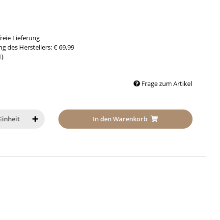
 gewölbte Kappe
halbrunde Kappe
Bogen zur Wand
Ecke zur Wand
schräges Endstü
eie Lieferung
g des Herstellers
:
€ 69,99
1
)
Frage zum Artikel
In den Warenkorb
Einheit