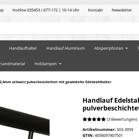
pp
Hotline 035453 / 677-172 | 10-14 Uhr
Kontakt
Newsletter
Handlaufhalter
Handlauf Aluminium
Absperrpfosten
rsandmaterial
Holzlampen
42,4mm schwarz pulverbeschichtet mit gewinkelte Edelstahlhalter
Handlauf Edelst
pulverbeschichtet
(3 Bewertungen)
Artikelnummer:
S03-3959
GTIN:
4056097407501