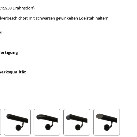
l
15938 Drahnsdorf)
lverbeschichtet mit schwarzen gewinkelten Edelstahlhaltern
d
fertigung
erksqualität