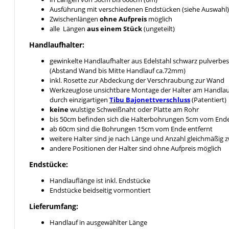
Ausführung mit verschiedenen Endstücken (siehe Auswahl)
Zwischenlängen
ohne Aufpreis
möglich
alle Längen
aus einem Stück
(ungeteilt)
Handlaufhalter:
gewinkelte Handlaufhalter aus Edelstahl schwarz pulverbes
(Abstand Wand bis Mitte Handlauf ca.72mm)
inkl. Rosette zur Abdeckung der Verschraubung zur Wand
Werkzeuglose unsichtbare Montage der Halter am Handlau
durch einzigartigen
Tibu Bajonettverschluss
(Patentiert)
keine
wulstige Schweißnaht oder Platte am Rohr
bis 50cm befinden sich die Halterbohrungen 5cm vom End
ab 60cm sind die Bohrungen 15cm vom Ende entfernt
weitere Halter sind je nach Länge und Anzahl gleichmäßig
andere Positionen der Halter sind ohne Aufpreis möglich
Endstücke:
Handlauflänge ist inkl. Endstücke
Endstücke beidseitig vormontiert
Lieferumfang:
Handlauf in ausgewählter Länge