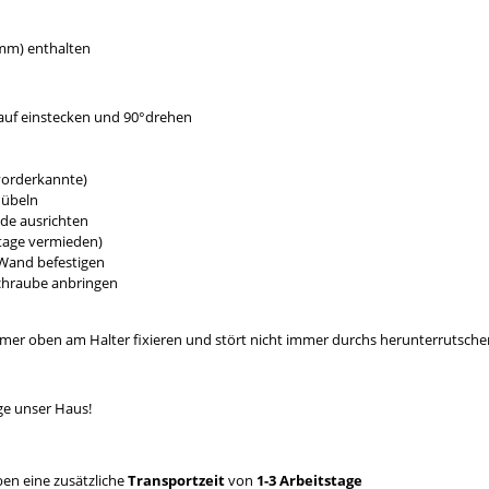
0mm) enthalten
lauf einstecken und 90°drehen
vorderkannte)
dübeln
ade ausrichten
tage vermieden)
 Wand befestigen
Schraube anbringen
mmer oben am Halter fixieren und stört nicht immer durchs herunterrutsche
ge unser Haus!
en eine zusätzliche
Transportzeit
von
1-3 Arbeitstage