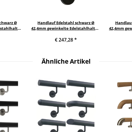
schwarz Ø
Handlauf Edelstahl schwarz Ø
Handlauf
stahlhalter,
42,4mm gewinkelte Edelstahlhalter,
42,4mm gewi
warze Halter
Länge 400 cm mit 5 schwarze Halter
Länge 200 c
€ 247,28
*
de Kappe
und schwarze gerade Kappe
und sch
Ähnliche Artikel