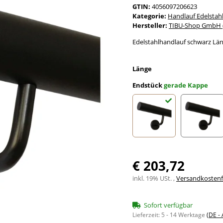
GTIN:
4056097206623
Kategorie:
Handlauf Edelstah
Hersteller:
TIBU-Shop GmbH (
Edelstahlhandlauf schwarz Län
Länge
Endstück
gerade Kappe
gerade Kappe
leicht
€ 203,72
inkl. 19% USt. ,
Versandkostenfr
Sofort verfügbar
Lieferzeit:
5 - 14 Werktage
(DE -