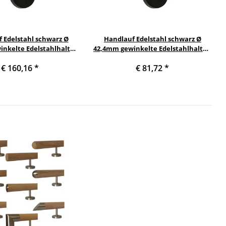
 Edelstahl schwarz Ø
Handlauf Edelstahl schwarz Ø
nkelte Edelstahlhalter,
42,4mm gewinkelte Edelstahlhalter,
m mit 3 schwarze Halter
Länge 120 cm mit 2 schwarze Halter
€ 160,16
*
€ 81,72
*
warze gerade Kappe
und schwarze gerade Kappe