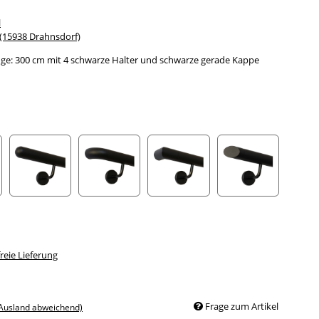
l
15938 Drahnsdorf)
ge: 300 cm mit 4 schwarze Halter und schwarze gerade Kappe
 gewölbte Kappe
halbrunde Kappe
Bogen zur Wand
Ecke zur Wand
schräges Endstü
eie Lieferung
Frage zum Artikel
 Ausland abweichend)