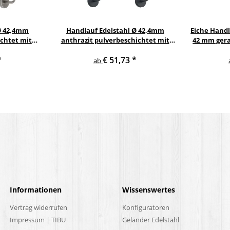
Ø 42,4mm
Handlauf Edelstahl Ø 42,4mm
Eiche Hand
chtet mit
anthrazit pulverbeschichtet mit
42 mm gera
l Halter
gewinkelte anthrazit
*
€ 51,73
*
Edelstahlhalter
ab
Informationen
Wissenswertes
Vertrag widerrufen
Konfiguratoren
Impressum | TIBU
Geländer Edelstahl