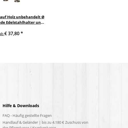
lauf Holz unbehandelt Ø
de Edelstahlhalter und
Enden
€ 37,80
*
ab
Hilfe & Downloads
FAQ - Häufig gestellte Fragen
Handlauf & Geländer | bis zu 4.180 € Zuschuss von
der Pflegekasse / Krankenkasse