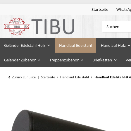
Startseite
WhatsA
Geländer Edelstahl Holz
Handlauf Edelstahl
Handlauf Holz
Geländer Zubehör
Treppenzubehör
Briefkästen
Ve
Zurück zur Liste
Startseite
Handlauf Edelstahl
Handlauf Edelstahl Ø 