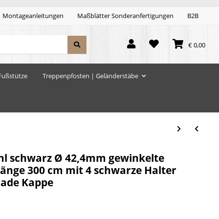
Montageanleitungen
Maßblätter Sonderanfertigungen
B2B
€ 0,00
Fußstütze
Treppenpfosten | Geländerstäbe
hl schwarz Ø 42,4mm gewinkelte
Länge 300 cm mit 4 schwarze Halter
rade Kappe