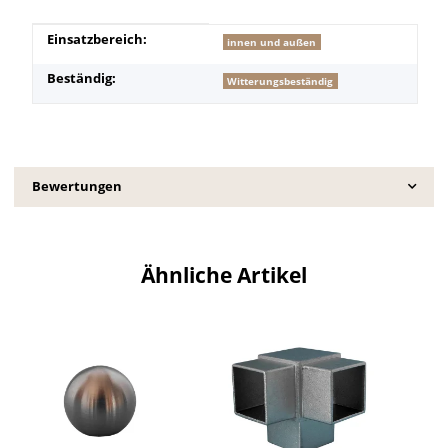
Produkteigenschaft
Wert
Einsatzbereich:
innen und außen
Beständig:
Witterungsbeständig
Bewertungen
Ähnliche Artikel