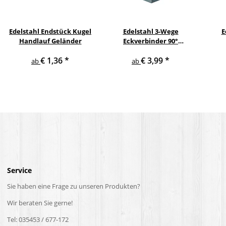
Edelstahl Endstück Kugel
Edelstahl 3-Wege
E
Handlauf Geländer
Eckverbinder 90°
Quadratrohr Handlauf
Vie
€ 1,36
*
€ 3,99
*
Geländer
H
ab
ab
Service
Sie haben eine Frage zu unseren Produkten?
Wir beraten Sie gerne!
Tel: 035453 / 677-172