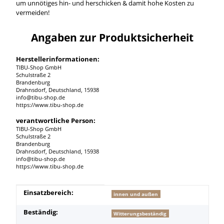
um unnötiges hin- und herschicken & damit hohe Kosten zu
vermeiden!
Angaben zur Produktsicherheit
Herstellerinformationen:
TIBU-Shop GmbH
Schulstraße 2
Brandenburg
Drahnsdorf, Deutschland, 15938
info@tibu-shop.de
https://www.tibu-shop.de
verantwortliche Person:
TIBU-Shop GmbH
Schulstraße 2
Brandenburg
Drahnsdorf, Deutschland, 15938
info@tibu-shop.de
https://www.tibu-shop.de
Produkteigenschaft
Wert
Einsatzbereich:
innen und außen
Beständig:
Witterungsbeständig