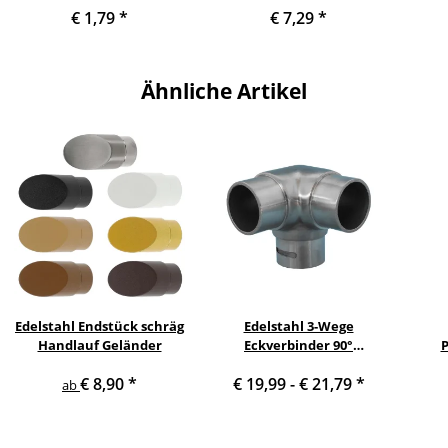
€ 1,79
*
€ 7,29
*
Ähnliche Artikel
Edelstahl Endstück schräg
Edelstahl 3-Wege
Handlauf Geländer
Eckverbinder 90°
P
Handlauf Geländer
€ 8,90
*
€ 19,99 -
€ 21,79
*
Edels
ab