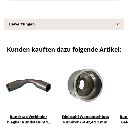
Bewertungen
Kunden kauften dazu folgende Artikel:
Rundstab Verbinder
Edelstahl Wandanschluss
Rund
biegbar Rundstahl Ø 10
Rundrohr Ø 42,4 x 2 mm
Gel
mm