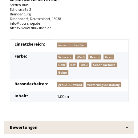
Steffen Buhl
Schulstraße 2
Brandenburg
Drahnsdorf, Deutschland, 15938
info@tibu-shop.de
https://www.tibu-shop.de
Produkteigenschaft
Wert
Einsatzbereich:
innen und außen
Farbe:
Schwarz
Weiß
Braun
Grau
Gelb
Rot
Blau
Silber metallic
Beige
Besonderheiten:
große Auswahl
Witterungsbeständig
Inhalt:
1,00 m
Bewertungen