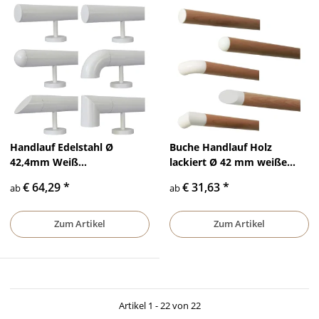
Handlauf Edelstahl Ø
Buche Handlauf Holz
42,4mm Weiß
lackiert Ø 42 mm weiße
pulverbeschichtet gerade
Endstücke ohne
€ 64,29
*
€ 31,63
*
ab
ab
Edelstahlhalter
Handlaufhalter
Zum Artikel
Zum Artikel
Artikel 1 - 22 von 22