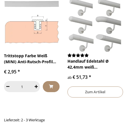
Trittstopp Farbe Weiß
Handlauf Edelstahl Ø
(MINI) Anti-Rutsch-Profil
42,4mm weiß
Treppenstufen Gleitschutz
€ 2,95
*
pulverbeschichtet mit
und Rutschgummi
€ 51,73
*
ab
gewinkelte Edelstahlhalter
Zum Artikel
Lieferzeit: 2 - 3 Werktage