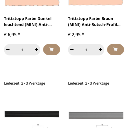
Trittstopp Farbe Dunkel
Trittstopp Farbe Braun
leuchtend (MINI) Anti-
(MINI) Anti-Rutsch-Profil
Rutsch-Profil Treppenstufen
Treppenstufen Gleitschutz
€ 6,95
*
€ 2,95
*
Gleitschutz und
und Rutschgummi
Rutschgummi
Lieferzeit: 2 - 3 Werktage
Lieferzeit: 2 - 3 Werktage