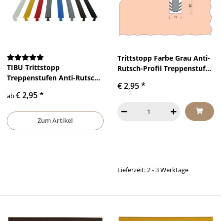
Trittstopp Farbe Grau Anti-
TIBU Trittstopp
Rutsch-Profil Treppenstufen
Treppenstufen Anti-Rutsch-
Gleitschutz und
€ 2,95
*
Profil Gleitschutz und
Rutschgummi
€ 2,95
*
ab
Rutschgummi in
verschiedenen Farben
Zum Artikel
Lieferzeit: 2 - 3 Werktage