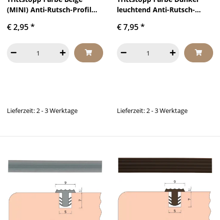
(MINI) Anti-Rutsch-Profil
leuchtend Anti-Rutsch-
Treppenstufen Gleitschutz
Profil Treppenstufen
€ 2,95
*
€ 7,95
*
und Rutschgummi
Gleitschutz und
Rutschgummi
Lieferzeit: 2 - 3 Werktage
Lieferzeit: 2 - 3 Werktage