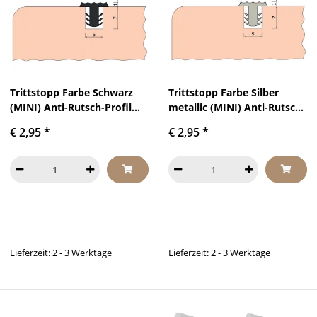
Trittstopp Farbe Schwarz
Trittstopp Farbe Silber
(MINI) Anti-Rutsch-Profil
metallic (MINI) Anti-Rutsch-
Treppenstufen Gleitschutz
Profil Treppenstufen
€ 2,95
*
€ 2,95
*
und Rutschgummi
Gleitschutz und
Rutschgummi
Lieferzeit: 2 - 3 Werktage
Lieferzeit: 2 - 3 Werktage