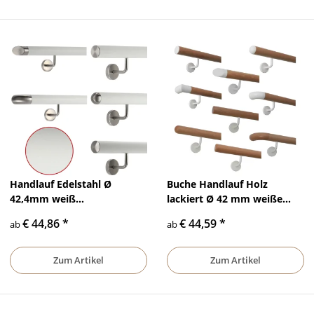
Handlauf Edelstahl Ø
Buche Handlauf Holz
42,4mm weiß
lackiert Ø 42 mm weiße
pulverbeschichtet mit
gewinkelte Halter und
€ 44,86
*
€ 44,59
*
ab
ab
gewinkelte Edelstahl Halter
Enden
Zum Artikel
Zum Artikel