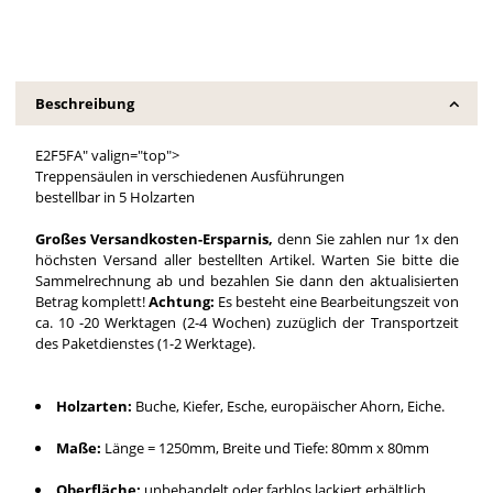
Beschreibung
E2F5FA" valign="top">
Treppensäulen in verschiedenen Ausführungen
bestellbar in 5 Holzarten
Großes Versandkosten-Ersparnis,
denn Sie zahlen nur 1x den
höchsten Versand aller bestellten Artikel. Warten Sie bitte die
Sammelrechnung ab und bezahlen Sie dann den aktualisierten
Betrag komplett!
Achtung:
Es besteht eine Bearbeitungszeit von
ca. 10 -20 Werktagen (2-4 Wochen) zuzüglich der Transportzeit
des Paketdienstes (1-2 Werktage).
Holzarten:
Buche, Kiefer, Esche, europäischer Ahorn, Eiche.
Maße:
Länge = 1250mm, Breite und Tiefe: 80mm x 80mm
Oberfläche:
unbehandelt oder farblos lackiert erhältlich