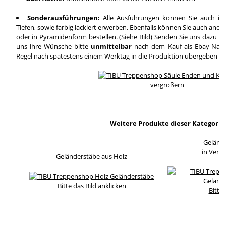
Sonderausführungen:
Alle Ausführungen können Sie auch in
Tiefen, sowie farbig lackiert erwerben. Ebenfalls können Sie auch and
oder in Pyramidenform bestellen. (Siehe Bild) Senden Sie uns dazu ei
uns ihre Wünsche bitte
unmittelbar
nach dem Kauf als Ebay-Nachri
Regel nach spätestens einem Werktag in die Produktion übergeben wi
vergrößern
Weitere Produkte dieser Kategorie
Geländ
in Verb
Geländerstäbe aus Holz
Bitte das Bild anklicken
Bitte 