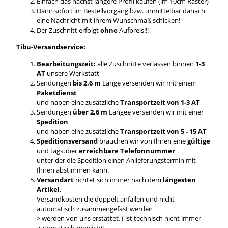
Einfach das nächst längere Profil kaufen (im 10cm Raster)
Dann sofort im Bestellvorgang bzw. unmittelbar danach
eine Nachricht mit ihrem Wunschmaß schicken!
Der Zuschnitt erfolgt
ohne
Aufpreis!!!
Tibu-Versandservice:
Bearbeitungszeit:
alle Zuschnitte verlassen binnen
1-3
AT
unsere Werkstatt
Sendungen
bis 2,6 m
Länge versenden wir mit einem
Paketdienst
und haben eine zusätzliche
Transportzeit von 1-3 AT
Sendungen
über 2,6 m
Längee versenden wir mit einer
Spedition
und haben eine zusätzliche
Transportzeit von 5 - 15 AT
Speditionsversand
brauchen wir von Ihnen eine
gültige
und tagsüber
erreichbare Telefonnummer
unter der die Spedition einen Anlieferungstermin mit
Ihnen abstimmen kann.
Versandart
richtet sich immer nach dem
längesten
Artikel
.
Versandkosten die doppelt anfallen und nicht
automatisch zusammengefast werden
> werden von uns erstattet. ( ist technisch nicht immer
automatisch möglich)!