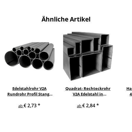
Ähnliche Artikel
Edelstahlrohr V2A
Quadrat- Rechteckrohr
Ha
Rundrohr Profil Stange
V2A Edelstahl in
4
V2A in verschiedenen
verschiedenen
pul
€ 2,73
*
€ 2,84
*
Durchmessern
Querschnitten und
ge
ab
ab
Längen bis 6 m am Stück