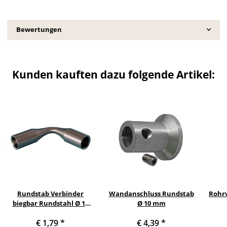
Bewertungen
Kunden kauften dazu folgende Artikel:
Rundstab Verbinder
Wandanschluss Rundstab
Rohrv
biegbar Rundstahl Ø 10
Ø 10 mm
mm
€ 1,79
*
€ 4,39
*