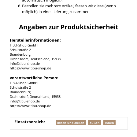
Bestellen sie mehrere Artikel, fassen wir diese (wenn
möglich) in eine Lieferung zusammen
Angaben zur Produktsicherheit
Herstellerinformationen:
TIBU-Shop GmbH
Schulstraße 2
Brandenburg
Drahnsdorf, Deutschland, 15938
info@tibu-shop.de
https://www.tibu-shop.de
verantwortliche Person:
TIBU-Shop GmbH
Schulstraße 2
Brandenburg
Drahnsdorf, Deutschland, 15938
info@tibu-shop.de
https://www.tibu-shop.de
Produkteigenschaft
Wert
Einsatzbereich:
innen und außen
außen
innen