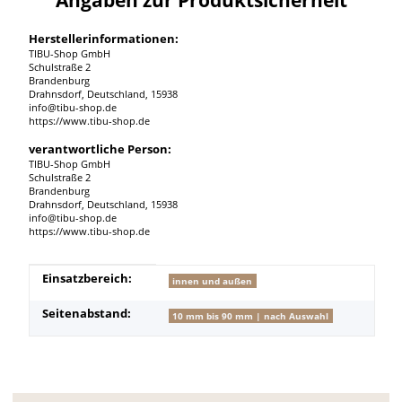
Herstellerinformationen:
TIBU-Shop GmbH
Schulstraße 2
Brandenburg
Drahnsdorf, Deutschland, 15938
info@tibu-shop.de
https://www.tibu-shop.de
verantwortliche Person:
TIBU-Shop GmbH
Schulstraße 2
Brandenburg
Drahnsdorf, Deutschland, 15938
info@tibu-shop.de
https://www.tibu-shop.de
Produkteigenschaft
Wert
Einsatzbereich:
innen und außen
Seitenabstand:
10 mm bis 90 mm | nach Auswahl