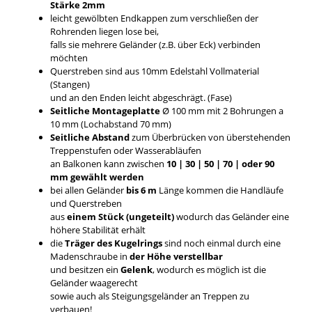
Stärke 2mm
leicht gewölbten Endkappen zum verschließen der
Rohrenden liegen lose bei,
falls sie mehrere Geländer (z.B. über Eck) verbinden
möchten
Querstreben sind aus 10mm Edelstahl Vollmaterial
(Stangen)
und an den Enden leicht abgeschrägt. (Fase)
Seitliche Montageplatte
Ø 100 mm mit 2 Bohrungen a
10 mm (Lochabstand 70 mm)
Seitliche Abstand
zum Überbrücken von überstehenden
Treppenstufen oder Wasserabläufen
an Balkonen kann zwischen
10 | 30 | 50 | 70 | oder 90
mm gewählt werden
bei allen Geländer
bis 6 m
Länge kommen die Handläufe
und Querstreben
aus
einem Stück (ungeteilt)
wodurch das Geländer eine
höhere Stabilität erhält
die
Träger des Kugelrings
sind noch einmal durch eine
Madenschraube in
der Höhe verstellbar
und besitzen ein
Gelenk
, wodurch es möglich ist die
Geländer waagerecht
sowie auch als Steigungsgeländer an Treppen zu
verbauen!