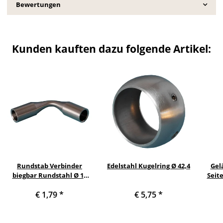
Bewertungen
Kunden kauften dazu folgende Artikel:
Rundstab Verbinder
Edelstahl Kugelring Ø 42,4
Gel
biegbar Rundstahl Ø 10
Seit
mm
c
€ 1,79
*
€ 5,75
*
Se