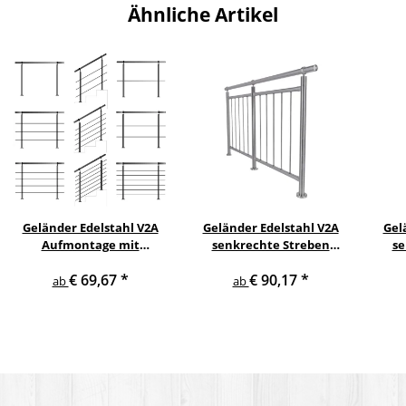
Ähnliche Artikel
Geländer Edelstahl V2A
Geländer Edelstahl V2A
Gel
Aufmontage mit
senkrechte Streben
se
waagerechten
Aufmontage
s
€ 69,67
*
€ 90,17
*
Querstreben
ab
ab