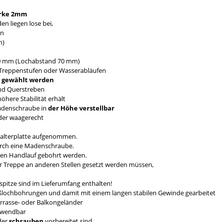
rke 2mm
n liegen lose bei,
en
n)
0 mm (Lochabstand 70 mm)
Treppenstufen oder Wasserabläufen
mm gewählt werden
nd Querstreben
here Stabilität erhält
Madenschraube in
der Höhe verstellbar
nder waagerecht
Halterplatte aufgenommen.
durch eine Madenschraube.
den Handlauf gebohrt werden.
er Treppe an anderen Stellen gesetzt werden müssen,
pitze sind im Lieferumfang enthalten!
eßlochbohrungen und damit mit einem langen stabilen Gewinde gearbeitet
errasse- oder Balkongeländer
erwendbar
der
schrauben
vorbereitet sind