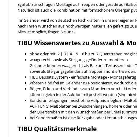
Egal ob zur schrägen Montage auf Treppen oder gerade auf Balkon
Natürlich ist auch die Kombination mit formschönem Übergang 
Ihr Geländer wird von deutschen Fachkräften in unserer eigenen 
nach Ihren Wünschen aus hochwertigen Materialien gefertigt! 20 
Alles ist möglich, fragen Sie uns!
TIBU
Wissenswertes
zu Auswahl & Mo
ohne oder mit 2 | 3 | 4 | 5 | 6 bis zu 7 Querstreben möglic
waagerecht sowie als Steigungsgeländer zu montieren
Geländer können waagerecht als Balkon-, Terrassen- ode
sowie als Steigungsgeländer auf Treppen montiert werden.
TIBU Bausatz System - einfachste Montage - Montageferti
Pfosten sind frei im Geländer zu Positionieren, wodurch di
Bögen, Ecken und Verbinder zum Montieren von L - U ode
können gleich in der Auktion mitbestellt werden (sind nich
Sonderanfertigungen meist ohne Aufpreis möglich - Maßblä
ACHTUNG: Maßblätter bei Zwischenlängen, höhere oder nied
der Querstreben mit den Wunschmaßen per Email (unmittel
bei Sondermaßen ist eine Rückgabe oder Umtausch ausges
TIBU
Qualitätsmerkmale