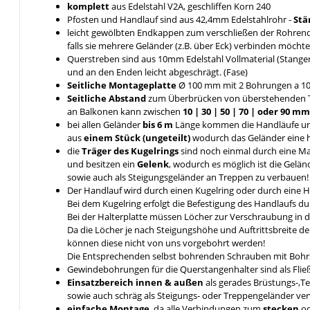
komplett
aus Edelstahl V2A, geschliffen Korn 240
Pfosten und Handlauf sind aus 42,4mm Edelstahlrohr -
Stä
leicht gewölbten Endkappen zum verschließen der Rohrende
falls sie mehrere Geländer (z.B. über Eck) verbinden möcht
Querstreben sind aus 10mm Edelstahl Vollmaterial (Stange
und an den Enden leicht abgeschrägt. (Fase)
Seitliche Montageplatte
Ø 100 mm mit 2 Bohrungen a 1
Seitliche Abstand
zum Überbrücken von überstehenden 
an Balkonen kann zwischen
10 | 30 | 50 | 70 | oder 90 
bei allen Geländer
bis 6 m
Länge kommen die Handläufe u
aus
einem Stück (ungeteilt)
wodurch das Geländer eine hö
die
Träger des Kugelrings
sind noch einmal durch eine 
und besitzen ein
Gelenk
, wodurch es möglich ist die Gelä
sowie auch als Steigungsgeländer an Treppen zu verbauen!
Der Handlauf wird durch einen Kugelring oder durch eine 
Bei dem Kugelring erfolgt die Befestigung des Handlaufs 
Bei der Halterplatte müssen Löcher zur Verschraubung in 
Da die Löcher je nach Steigungshöhe und Auftrittsbreite d
können diese nicht von uns vorgebohrt werden!
Die Entsprechenden selbst bohrenden Schrauben mit Bohrs
Gewindebohrungen für die Querstangenhalter sind als Fli
Einsatzbereich innen & außen
als gerades Brüstungs-,T
sowie auch schräg als Steigungs- oder Treppengeländer v
einfache Montage
, da alle Verbindungen zum
stecken
o