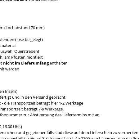
 mm (Lochabstand 70 mm)
fenden (lose beigelegt)
material
 Auswahl Querstreben)
ahl am Pfosten montiert
st
nicht im Lieferumfang
enthalten
hlt werden
n Inseln)
fertigt und in den Versand gebracht
- die Transportzeit beträgt hier 1-2 Werktage
ransportzeit beträgt 7-9 Werktage.
efonnummer zur Abstimmung des Liefertermins mit an.
-16.00 Uhr.)
ersuchen und gegebenenfalls sind diese auf dem Lieferschein zu vermerken
e ungeteilt (in einem Stück) verschickt. Ab 2200 mm Länge werden die Prod