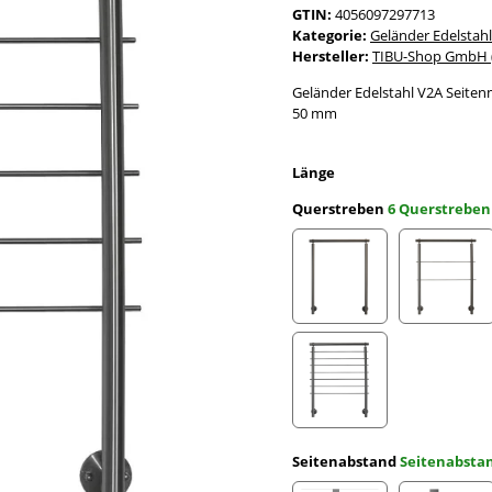
GTIN:
4056097297713
Kategorie:
Geländer Edelstahl
Hersteller:
TIBU-Shop GmbH (
Geländer Edelstahl V2A Seiten
50 mm
Länge
Querstreben
6 Querstreben
ohne Querstreben
2 Quer
7 Querstreben
Seitenabstand
Seitenabst