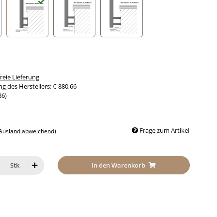
nabstand 30mm
Seitenabstand 50mm
Seitenabstand 70mm
Seitenabstand 90mm
eie Lieferung
g des Herstellers
:
€ 880,66
86
)
Frage zum Artikel
 Ausland abweichend)
In den Warenkorb
Stk