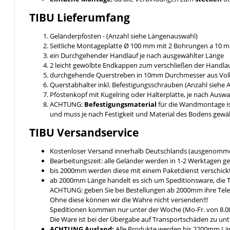
TIBU
Lieferumfang
Geländerpfosten - (Anzahl siehe Längenauswahl)
Seitliche Montageplatte Ø 100 mm mit 2 Bohrungen a 10
ein Durchgehender Handlauf je nach ausgewählter Länge
2 leicht gewölbte Endkappen zum verschließen der Handlau
durchgehende Querstreben in 10mm Durchmesser aus Voll
Querstabhalter inkl. Befestigungsschrauben (Anzahl siehe
Pfostenkopf mit Kugelring oder Halterplatte, je nach Ausw
ACHTUNG:
Befestigungsmaterial
für die Wandmontage i
und muss je nach Festigkeit und Material des Bodens gewä
TIBU
Versandservice
Kostenloser Versand innerhalb Deutschlands (ausgenomme
Bearbeitungszeit: alle Geländer werden in 1-2 Werktagen ge
bis 2000mm werden diese mit einem Paketdienst verschickt 
ab 2000mm Länge handelt es sich um Speditionsware, die T
ACHTUNG: geben Sie bei Bestellungen ab 2000mm ihre Tel
Ohne diese können wir die Wahre nicht versenden!!!
Speditionen kommen nur unter der Woche (Mo-Fr. von 8.00
Die Ware ist bei der Übergabe auf Transportschäden zu unt
ACHTUNG Ausland:
Alle Produkte werden bis 2200mm Läng