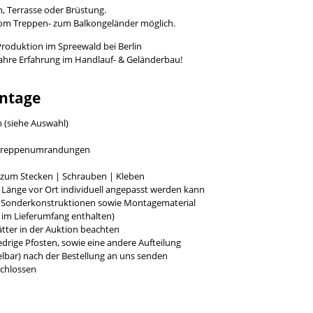
, Terrasse oder Brüstung.
vom Treppen- zum Balkongeländer möglich.
Produktion im Spreewald bei Berlin
Jahre Erfahrung im Handlauf- & Geländerbau!
ntage
h (siehe Auswahl)
r Treppenumrandungen
g zum Stecken | Schrauben | Kleben
e Länge vor Ort individuell angepasst werden kann
r Sonderkonstruktionen sowie Montagematerial
t im Lieferumfang enthalten)
tter in der Auktion beachten
rige Pfosten, sowie eine andere Aufteilung
bar) nach der Bestellung an uns senden
chlossen