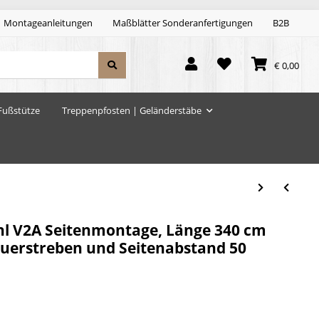
Montageanleitungen
Maßblätter Sonderanfertigungen
B2B
€ 0,00
Fußstütze
Treppenpfosten | Geländerstäbe
hl V2A Seitenmontage, Länge 340 cm
 Querstreben und Seitenabstand 50