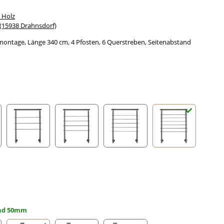
 Holz
15938 Drahnsdorf)
montage, Länge 340 cm, 4 Pfosten, 6 Querstreben, Seitenabstand
streben
3 Querstreben
4 Querstreben
5 Querstreben
6 Querstreben
and 50mm