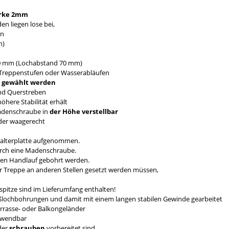
rke 2mm
n liegen lose bei,
en
n)
0 mm (Lochabstand 70 mm)
Treppenstufen oder Wasserabläufen
mm gewählt werden
nd Querstreben
here Stabilität erhält
Madenschraube in
der Höhe verstellbar
nder waagerecht
Halterplatte aufgenommen.
durch eine Madenschraube.
den Handlauf gebohrt werden.
er Treppe an anderen Stellen gesetzt werden müssen,
pitze sind im Lieferumfang enthalten!
eßlochbohrungen und damit mit einem langen stabilen Gewinde gearbeitet
errasse- oder Balkongeländer
erwendbar
der
schrauben
vorbereitet sind