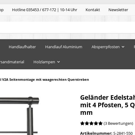
pp
Hotline 035453 / 677-172 | 10-14 Uhr
Kontakt
Newsletter
Handlaufhalter
Handlauf Aluminium
Absperrpfosten
rsandmaterial
Holzlampen
hl V2A Seitenmontage mit waagerechten Querstreben
Geländer Edelsta
mit 4 Pfosten, 5
mm
(3 Bewertungen)
Artikelnummer:
S-2841-550