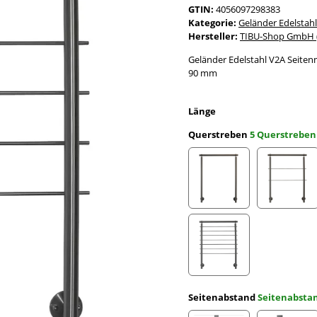
GTIN:
4056097298383
Kategorie:
Geländer Edelstahl
Hersteller:
TIBU-Shop GmbH (
Geländer Edelstahl V2A Seiten
90 mm
Länge
Querstreben
5 Querstreben
ohne Querstreben
2 Quer
7 Querstreben
Seitenabstand
Seitenabst