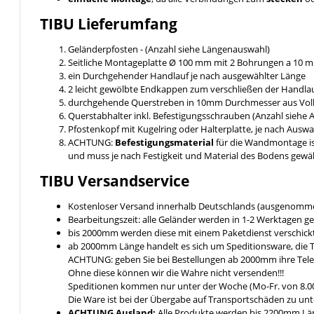
TIBU
Lieferumfang
Geländerpfosten - (Anzahl siehe Längenauswahl)
Seitliche Montageplatte Ø 100 mm mit 2 Bohrungen a 10
ein Durchgehender Handlauf je nach ausgewählter Länge
2 leicht gewölbte Endkappen zum verschließen der Handlau
durchgehende Querstreben in 10mm Durchmesser aus Voll
Querstabhalter inkl. Befestigungsschrauben (Anzahl siehe
Pfostenkopf mit Kugelring oder Halterplatte, je nach Ausw
ACHTUNG:
Befestigungsmaterial
für die Wandmontage i
und muss je nach Festigkeit und Material des Bodens gewä
TIBU
Versandservice
Kostenloser Versand innerhalb Deutschlands (ausgenomme
Bearbeitungszeit: alle Geländer werden in 1-2 Werktagen ge
bis 2000mm werden diese mit einem Paketdienst verschickt 
ab 2000mm Länge handelt es sich um Speditionsware, die T
ACHTUNG: geben Sie bei Bestellungen ab 2000mm ihre Tel
Ohne diese können wir die Wahre nicht versenden!!!
Speditionen kommen nur unter der Woche (Mo-Fr. von 8.00
Die Ware ist bei der Übergabe auf Transportschäden zu unt
ACHTUNG Ausland:
Alle Produkte werden bis 2200mm Läng