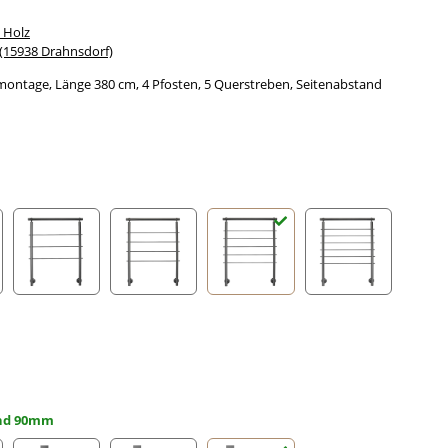
 Holz
15938 Drahnsdorf)
montage, Länge 380 cm, 4 Pfosten, 5 Querstreben, Seitenabstand
streben
3 Querstreben
4 Querstreben
5 Querstreben
6 Querstreben
and 90mm