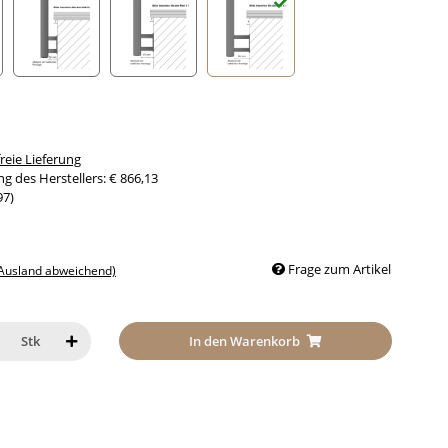
nabstand 30mm
Seitenabstand 50mm
Seitenabstand 70mm
Seitenabstand 90mm
eie Lieferung
g des Herstellers
:
€ 866,13
97
)
Frage zum Artikel
 Ausland abweichend)
In den Warenkorb
Stk