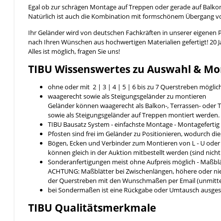
Egal ob zur schrägen Montage auf Treppen oder gerade auf Balkon
Natürlich ist auch die Kombination mit formschönem Übergang 
Ihr Geländer wird von deutschen Fachkräften in unserer eigenen 
nach Ihren Wünschen aus hochwertigen Materialien gefertigt! 20 
Alles ist möglich, fragen Sie uns!
TIBU
Wissenswertes
zu Auswahl & Mo
ohne oder mit 2 | 3 | 4 | 5 | 6 bis zu 7 Querstreben möglic
waagerecht sowie als Steigungsgeländer zu montieren
Geländer können waagerecht als Balkon-, Terrassen- ode
sowie als Steigungsgeländer auf Treppen montiert werden.
TIBU Bausatz System - einfachste Montage - Montageferti
Pfosten sind frei im Geländer zu Positionieren, wodurch di
Bögen, Ecken und Verbinder zum Montieren von L - U ode
können gleich in der Auktion mitbestellt werden (sind nich
Sonderanfertigungen meist ohne Aufpreis möglich - Maßblä
ACHTUNG: Maßblätter bei Zwischenlängen, höhere oder nied
der Querstreben mit den Wunschmaßen per Email (unmittel
bei Sondermaßen ist eine Rückgabe oder Umtausch ausges
TIBU
Qualitätsmerkmale