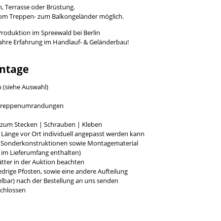
, Terrasse oder Brüstung.
vom Treppen- zum Balkongeländer möglich.
Produktion im Spreewald bei Berlin
Jahre Erfahrung im Handlauf- & Geländerbau!
ntage
h (siehe Auswahl)
r Treppenumrandungen
g zum Stecken | Schrauben | Kleben
e Länge vor Ort individuell angepasst werden kann
r Sonderkonstruktionen sowie Montagematerial
t im Lieferumfang enthalten)
tter in der Auktion beachten
rige Pfosten, sowie eine andere Aufteilung
bar) nach der Bestellung an uns senden
chlossen