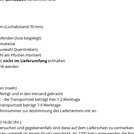
 mm (Lochabstand 70 mm)
fenden (lose beigelegt)
material
 Auswahl Querstreben)
ahl am Pfosten montiert
st
nicht im Lieferumfang
enthalten
hlt werden
n Inseln)
fertigt und in den Versand gebracht
- die Transportzeit beträgt hier 1-2 Werktage
ransportzeit beträgt 7-9 Werktage.
efonnummer zur Abstimmung des Liefertermins mit an.
-16.00 Uhr.)
ersuchen und gegebenenfalls sind diese auf dem Lieferschein zu vermerken
e ungeteilt (in einem Stück) verschickt. Ab 2200 mm Länge werden die Prod