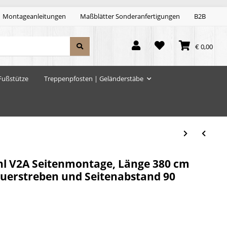
Montageanleitungen
Maßblätter Sonderanfertigungen
B2B
€ 0,00
Fußstütze
Treppenpfosten | Geländerstäbe
hl V2A Seitenmontage, Länge 380 cm
 Querstreben und Seitenabstand 90