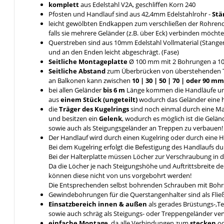
komplett
aus Edelstahl V2A, geschliffen Korn 240
Pfosten und Handlauf sind aus 42,4mm Edelstahlrohr -
Stä
leicht gewölbten Endkappen zum verschließen der Rohrende
falls sie mehrere Geländer (z.B. über Eck) verbinden möcht
Querstreben sind aus 10mm Edelstahl Vollmaterial (Stange
und an den Enden leicht abgeschrägt. (Fase)
Seitliche Montageplatte
Ø 100 mm mit 2 Bohrungen a 1
Seitliche Abstand
zum Überbrücken von überstehenden 
an Balkonen kann zwischen
10 | 30 | 50 | 70 | oder 90 
bei allen Geländer
bis 6 m
Länge kommen die Handläufe u
aus
einem Stück (ungeteilt)
wodurch das Geländer eine hö
die
Träger des Kugelrings
sind noch einmal durch eine 
und besitzen ein
Gelenk
, wodurch es möglich ist die Gelä
sowie auch als Steigungsgeländer an Treppen zu verbauen!
Der Handlauf wird durch einen Kugelring oder durch eine 
Bei dem Kugelring erfolgt die Befestigung des Handlaufs 
Bei der Halterplatte müssen Löcher zur Verschraubung in 
Da die Löcher je nach Steigungshöhe und Auftrittsbreite d
können diese nicht von uns vorgebohrt werden!
Die Entsprechenden selbst bohrenden Schrauben mit Bohrs
Gewindebohrungen für die Querstangenhalter sind als Fli
Einsatzbereich innen & außen
als gerades Brüstungs-,T
sowie auch schräg als Steigungs- oder Treppengeländer v
einfache Montage
, da alle Verbindungen zum
stecken
o