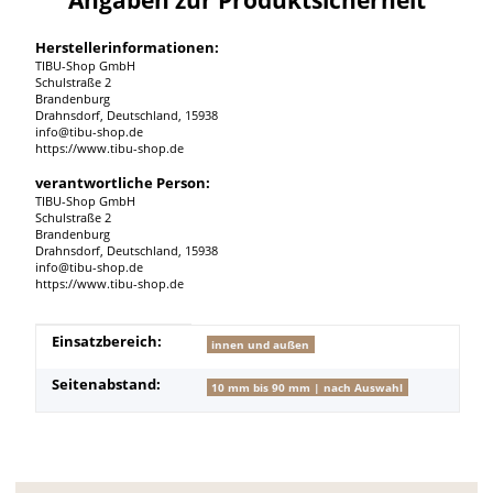
Herstellerinformationen:
TIBU-Shop GmbH
Schulstraße 2
Brandenburg
Drahnsdorf, Deutschland, 15938
info@tibu-shop.de
https://www.tibu-shop.de
verantwortliche Person:
TIBU-Shop GmbH
Schulstraße 2
Brandenburg
Drahnsdorf, Deutschland, 15938
info@tibu-shop.de
https://www.tibu-shop.de
Produkteigenschaft
Wert
Einsatzbereich:
innen und außen
Seitenabstand:
10 mm bis 90 mm | nach Auswahl