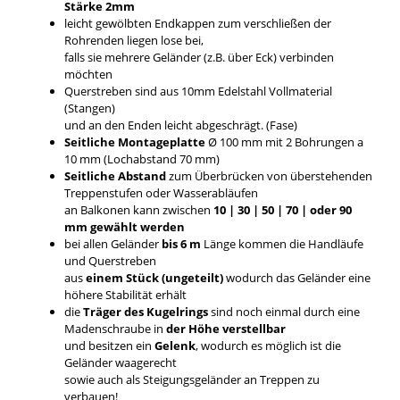
Stärke 2mm
leicht gewölbten Endkappen zum verschließen der
Rohrenden liegen lose bei,
falls sie mehrere Geländer (z.B. über Eck) verbinden
möchten
Querstreben sind aus 10mm Edelstahl Vollmaterial
(Stangen)
und an den Enden leicht abgeschrägt. (Fase)
Seitliche Montageplatte
Ø 100 mm mit 2 Bohrungen a
10 mm (Lochabstand 70 mm)
Seitliche Abstand
zum Überbrücken von überstehenden
Treppenstufen oder Wasserabläufen
an Balkonen kann zwischen
10 | 30 | 50 | 70 | oder 90
mm gewählt werden
bei allen Geländer
bis 6 m
Länge kommen die Handläufe
und Querstreben
aus
einem Stück (ungeteilt)
wodurch das Geländer eine
höhere Stabilität erhält
die
Träger des Kugelrings
sind noch einmal durch eine
Madenschraube in
der Höhe verstellbar
und besitzen ein
Gelenk
, wodurch es möglich ist die
Geländer waagerecht
sowie auch als Steigungsgeländer an Treppen zu
verbauen!