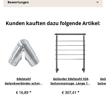
Bewertungen
Kunden kauften dazu folgende Artikel:
Edelstahl
Geländer Edelstahl V2A
Gel
Gelenkverbinder schmal
Seitenmontage, Länge 160
Seite
50 - 180° Rohr 42,4 x 2 mm
cm mit 2 Pfosten, 5
c
€ 16,89
*
€ 307,41
*
Querstreben und
Seitenabstand 70 mm
Se