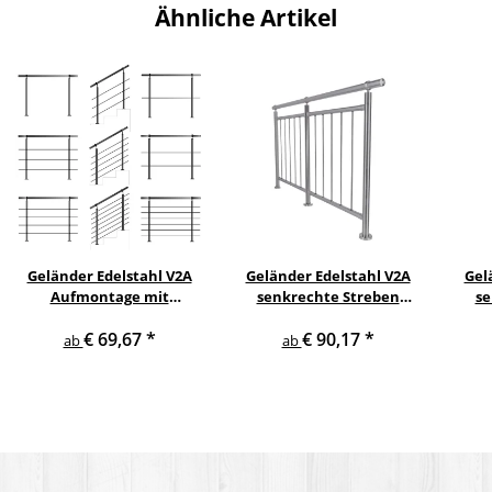
Ähnliche Artikel
Geländer Edelstahl V2A
Geländer Edelstahl V2A
Gel
Aufmontage mit
senkrechte Streben
se
waagerechten
Aufmontage
s
€ 69,67
*
€ 90,17
*
Querstreben
ab
ab