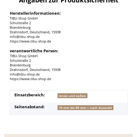
Herstellerinformationen:
TIBU-Shop GmbH
Schulstraße 2
Brandenburg
Drahnsdorf, Deutschland, 15938
info@tibu-shop.de
https://www.tibu-shop.de
verantwortliche Person:
TIBU-Shop GmbH
Schulstraße 2
Brandenburg
Drahnsdorf, Deutschland, 15938
info@tibu-shop.de
https://www.tibu-shop.de
Produkteigenschaft
Wert
Einsatzbereich:
innen und außen
Seitenabstand:
10 mm bis 90 mm | nach Auswahl