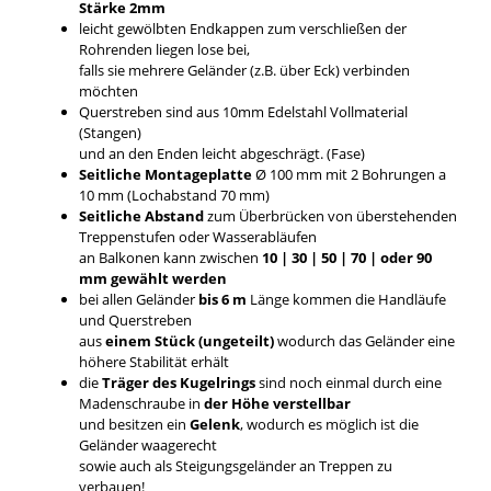
Stärke 2mm
leicht gewölbten Endkappen zum verschließen der
Rohrenden liegen lose bei,
falls sie mehrere Geländer (z.B. über Eck) verbinden
möchten
Querstreben sind aus 10mm Edelstahl Vollmaterial
(Stangen)
und an den Enden leicht abgeschrägt. (Fase)
Seitliche Montageplatte
Ø 100 mm mit 2 Bohrungen a
10 mm (Lochabstand 70 mm)
Seitliche Abstand
zum Überbrücken von überstehenden
Treppenstufen oder Wasserabläufen
an Balkonen kann zwischen
10 | 30 | 50 | 70 | oder 90
mm gewählt werden
bei allen Geländer
bis 6 m
Länge kommen die Handläufe
und Querstreben
aus
einem Stück (ungeteilt)
wodurch das Geländer eine
höhere Stabilität erhält
die
Träger des Kugelrings
sind noch einmal durch eine
Madenschraube in
der Höhe verstellbar
und besitzen ein
Gelenk
, wodurch es möglich ist die
Geländer waagerecht
sowie auch als Steigungsgeländer an Treppen zu
verbauen!