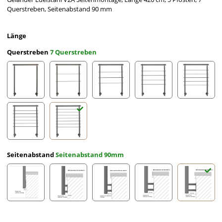
Querstreben, Seitenabstand 90 mm
Länge
Querstreben
7 Querstreben
ohne Querstreben
2 Querstreben
3 Querstreben
4 Querstreben
5 Querst
6 Querstreben
7 Querstreben
Seitenabstand
Seitenabstand 90mm
Seitenabstand 10mm
Seitenabstand 30mm
Seitenabstand 50mm
Seitenabstand 70mm
Seitena