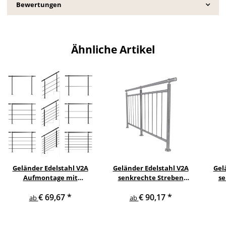
Bewertungen
Ähnliche Artikel
Geländer Edelstahl V2A
Geländer Edelstahl V2A
Gel
Aufmontage mit
senkrechte Streben
se
waagerechten
Aufmontage
s
€ 69,67
*
€ 90,17
*
Querstreben
ab
ab